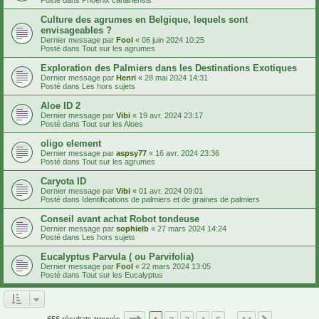
Culture des agrumes en Belgique, lequels sont
envisageables ?
Dernier message par
Fool
«
06 juin 2024 10:25
Posté dans
Tout sur les agrumes
Exploration des Palmiers dans les Destinations Exotiques
Dernier message par
Henri
«
28 mai 2024 14:31
Posté dans
Les hors sujets
Aloe ID 2
Dernier message par
Vibi
«
19 avr. 2024 23:17
Posté dans
Tout sur les Aloes
oligo element
Dernier message par
aspsy77
«
16 avr. 2024 23:36
Posté dans
Tout sur les agrumes
Caryota ID
Dernier message par
Vibi
«
01 avr. 2024 09:01
Posté dans
Identifications de palmiers et de graines de palmiers
Conseil avant achat Robot tondeuse
Dernier message par
sophielb
«
27 mars 2024 14:24
Posté dans
Les hors sujets
Eucalyptus Parvula ( ou Parvifolia)
Dernier message par
Fool
«
22 mars 2024 13:05
Posté dans
Tout sur les Eucalyptus
Page
1
sur
14
656 résultats trouvés