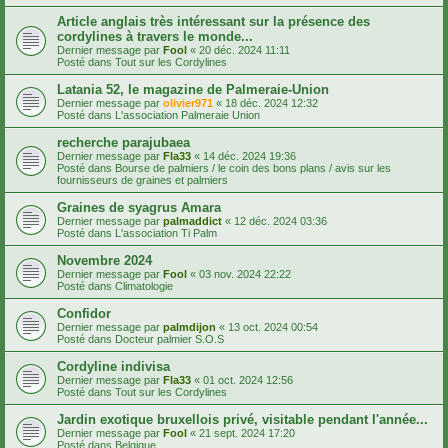
Article anglais très intéressant sur la présence des
cordylines à travers le monde...
Dernier message par
Fool
«
20 déc. 2024 11:11
Posté dans
Tout sur les Cordylines
Latania 52, le magazine de Palmeraie-Union
Dernier message par
olivier971
«
18 déc. 2024 12:32
Posté dans
L'association Palmeraie Union
recherche parajubaea
Dernier message par
Fla33
«
14 déc. 2024 19:36
Posté dans
Bourse de palmiers / le coin des bons plans / avis sur les
fournisseurs de graines et palmiers
Graines de syagrus Amara
Dernier message par
palmaddict
«
12 déc. 2024 03:36
Posté dans
L'association Ti Palm
Novembre 2024
Dernier message par
Fool
«
03 nov. 2024 22:22
Posté dans
Climatologie
Confidor
Dernier message par
palmdijon
«
13 oct. 2024 00:54
Posté dans
Docteur palmier S.O.S
Cordyline indivisa
Dernier message par
Fla33
«
01 oct. 2024 12:56
Posté dans
Tout sur les Cordylines
Jardin exotique bruxellois privé, visitable pendant l'année...
Dernier message par
Fool
«
21 sept. 2024 17:20
Posté dans
Belgique