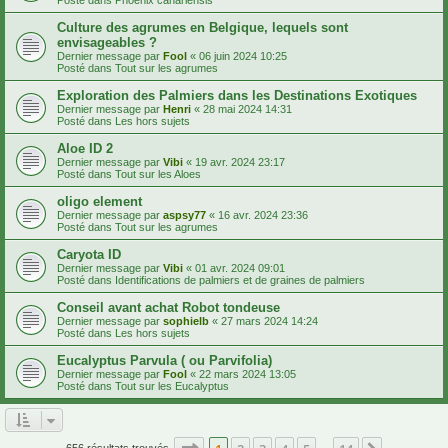
Culture des agrumes en Belgique, lequels sont
envisageables ?
Dernier message par
Fool
«
06 juin 2024 10:25
Posté dans
Tout sur les agrumes
Exploration des Palmiers dans les Destinations Exotiques
Dernier message par
Henri
«
28 mai 2024 14:31
Posté dans
Les hors sujets
Aloe ID 2
Dernier message par
Vibi
«
19 avr. 2024 23:17
Posté dans
Tout sur les Aloes
oligo element
Dernier message par
aspsy77
«
16 avr. 2024 23:36
Posté dans
Tout sur les agrumes
Caryota ID
Dernier message par
Vibi
«
01 avr. 2024 09:01
Posté dans
Identifications de palmiers et de graines de palmiers
Conseil avant achat Robot tondeuse
Dernier message par
sophielb
«
27 mars 2024 14:24
Posté dans
Les hors sujets
Eucalyptus Parvula ( ou Parvifolia)
Dernier message par
Fool
«
22 mars 2024 13:05
Posté dans
Tout sur les Eucalyptus
Page
1
sur
14
656 résultats trouvés