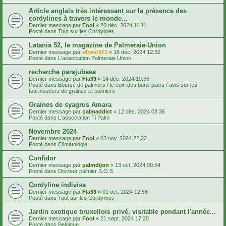
Article anglais très intéressant sur la présence des
cordylines à travers le monde...
Dernier message par
Fool
«
20 déc. 2024 11:11
Posté dans
Tout sur les Cordylines
Latania 52, le magazine de Palmeraie-Union
Dernier message par
olivier971
«
18 déc. 2024 12:32
Posté dans
L'association Palmeraie Union
recherche parajubaea
Dernier message par
Fla33
«
14 déc. 2024 19:36
Posté dans
Bourse de palmiers / le coin des bons plans / avis sur les
fournisseurs de graines et palmiers
Graines de syagrus Amara
Dernier message par
palmaddict
«
12 déc. 2024 03:36
Posté dans
L'association Ti Palm
Novembre 2024
Dernier message par
Fool
«
03 nov. 2024 22:22
Posté dans
Climatologie
Confidor
Dernier message par
palmdijon
«
13 oct. 2024 00:54
Posté dans
Docteur palmier S.O.S
Cordyline indivisa
Dernier message par
Fla33
«
01 oct. 2024 12:56
Posté dans
Tout sur les Cordylines
Jardin exotique bruxellois privé, visitable pendant l'année...
Dernier message par
Fool
«
21 sept. 2024 17:20
Posté dans
Belgique