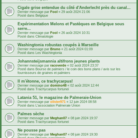
Cigale grise entendue du côté d'Anderlecht près du canal...
Dernier message par
Fool
«
29 août 2024 21:06
Posté dans
Belgique
Expérimentation Melons et Pastèques en Belgique sous
serre...
Dernier message par
Fool
«
26 août 2024 10:31
Posté dans
Climatologie
Washingtonia robustas coupés à Marseille
Dernier message par
Bruno
«
21 août 2024 01:09
Posté dans
Les Washingtonia
Johannsteijsmannia altifrons jeunes plants
Dernier message par
racoverde
«
02 août 2024 23:37
Posté dans
Bourse de palmiers / le coin des bons plans / avis sur les
fournisseurs de graines et palmiers
Il m'étonne, ce trachycarpus!
Dernier message par
domino48
«
02 août 2024 12:44
Posté dans
Trachycarpus fortunei
Latania 51, le magazine de Palmeraie-Union
Dernier message par
olivier971
«
12 juin 2024 08:58
Posté dans
L'association Palmeraie Union
Palmes sèche
Dernier message par
Meghan07
«
08 juin 2024 19:37
Posté dans
Trachycarpus fortunei
Ne pousse pas
Dernier message par
Meghan07
«
08 juin 2024 19:30
Posté dans
Phoenix canariensis