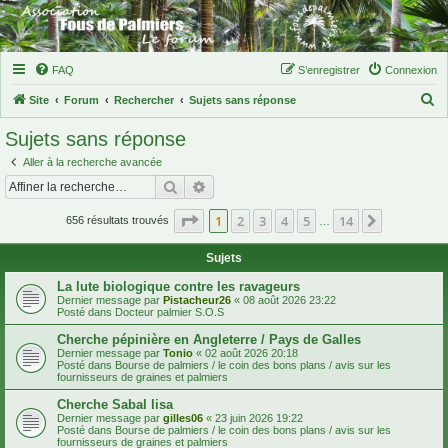
FAQ
S’enregistrer
Connexion
R
Site
Forum
Rechercher
Sujets sans réponse
e
Sujets sans réponse
c
Aller à la recherche avancée
h
Rechercher
Recherche avancée
e
Page
1
sur
14
1
2
3
4
5
14
Suivante
r
656 résultats trouvés
…
c
Sujets
h
La lute biologique contre les ravageurs
e
Dernier message par
Pistacheur26
«
08 août 2026 23:22
Posté dans
Docteur palmier S.O.S
r
Cherche pépinière en Angleterre / Pays de Galles
Dernier message par
Tonio
«
02 août 2026 20:18
Posté dans
Bourse de palmiers / le coin des bons plans / avis sur les
fournisseurs de graines et palmiers
Cherche Sabal lisa
Dernier message par
gilles06
«
23 juin 2026 19:22
Posté dans
Bourse de palmiers / le coin des bons plans / avis sur les
fournisseurs de graines et palmiers