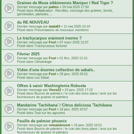
Graines de Musa sikkimensis Manipur / Red Tiger ?
Dernier message par
palmo
«
29 mai 2025 17:50
Posté dans
Multiplication : Recoltes, stockage des graines, Semis,
germination, plantules....
du RE-NOUVEAU
Dernier message par
dada63
«
11 mai 2025 10:19
Posté dans
Présentations de nouveaux membres
Le trachycarpus vraiment inerme ?
Dernier message par
Fool
«
07 mars 2025 12:07
Posté dans
Trachycarpus fortunei
Février 2025
Dernier message par
Fool
«
01 févr. 2025 12:15
Posté dans
Climatologie
Video d'une énorme collection de sabals..
Dernier message par
Fool
«
28 janv. 2025 20:52
Posté dans
Les Sabal
Offres à saisir Washingtonia Robusta
Dernier message par
Vince22
«
23 janv. 2025 17:23
Posté dans
Bourse de palmiers / le coin des bons plans / avis sur les
fournisseurs de graines et palmiers
Mandarine 'Tachibana' / Citrus deliciosa 'Tachibana
Dernier message par
Fool
«
18 janv. 2025 10:57
Posté dans
Tout sur les agrumes
Feuille de palmier phoenix
Dernier message par
romainbrunet
«
16 janv. 2025 16:01
Posté dans
Bourse de palmiers / le coin des bons plans / avis sur les
fournisseurs de graines et palmiers