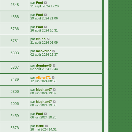
par
Fool
5348
21 sept. 2024 17:20
par
Fool
4888
29 août 2024 21:06
par
Fool
5786
26 août 2024 10:31
par
Bruno
5751
21 août 2024 01:09
par
racoverde
5303
02 août 2024 23:37
par
domino48
5307
02 août 2024 12:44
par
olivier971
7439
12 juin 2024 08:58
par
Meghan07
5306
08 juin 2024 19:37
par
Meghan07
6096
08 juin 2024 19:30
par
Fool
5459
06 juin 2024 10:25
par
Henri
5678
28 mai 2024 14:31