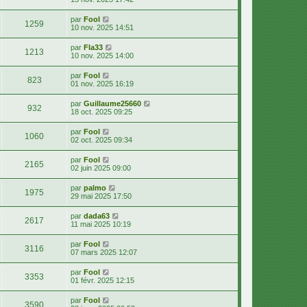
par
Fool
1259
10 nov. 2025 14:51
par
Fla33
1213
10 nov. 2025 14:00
par
Fool
823
01 nov. 2025 16:19
par
Guillaume25660
932
18 oct. 2025 09:25
par
Fool
1060
02 oct. 2025 09:34
par
Fool
2165
02 juin 2025 09:00
par
palmo
1975
29 mai 2025 17:50
par
dada63
2617
11 mai 2025 10:19
par
Fool
3116
07 mars 2025 12:07
par
Fool
3353
01 févr. 2025 12:15
par
Fool
3590