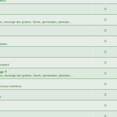
uiers)
0
0
tes, stockage des graines, Semis, germination, plantules....
0
0
ubaea
0
0
tempéré
er ?
0
tes, stockage des graines, Semis, germination, plantules....
0
nouveaux membres
0
i
0
0