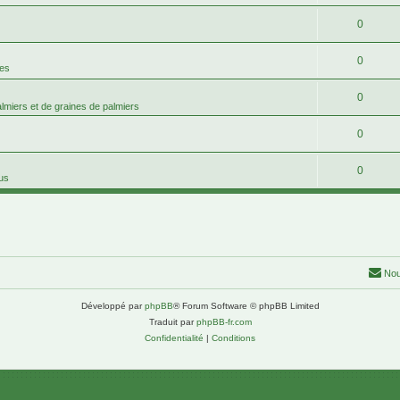
0
0
mes
0
palmiers et de graines de palmiers
0
0
tus
Nou
Développé par
phpBB
® Forum Software © phpBB Limited
Traduit par
phpBB-fr.com
Confidentialité
|
Conditions