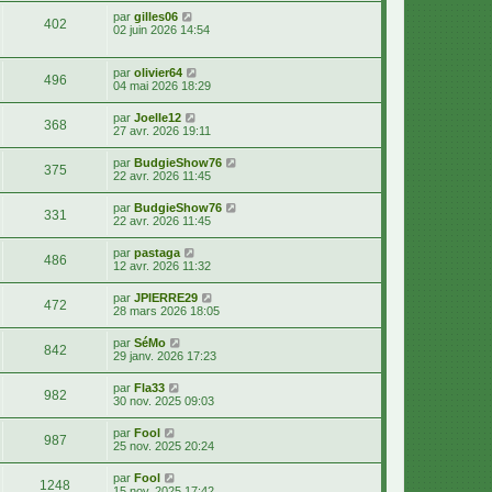
par
gilles06
402
02 juin 2026 14:54
par
olivier64
496
04 mai 2026 18:29
par
Joelle12
368
27 avr. 2026 19:11
par
BudgieShow76
375
22 avr. 2026 11:45
par
BudgieShow76
331
22 avr. 2026 11:45
par
pastaga
486
12 avr. 2026 11:32
par
JPIERRE29
472
28 mars 2026 18:05
par
SéMo
842
29 janv. 2026 17:23
par
Fla33
982
30 nov. 2025 09:03
par
Fool
987
25 nov. 2025 20:24
par
Fool
1248
15 nov. 2025 17:42