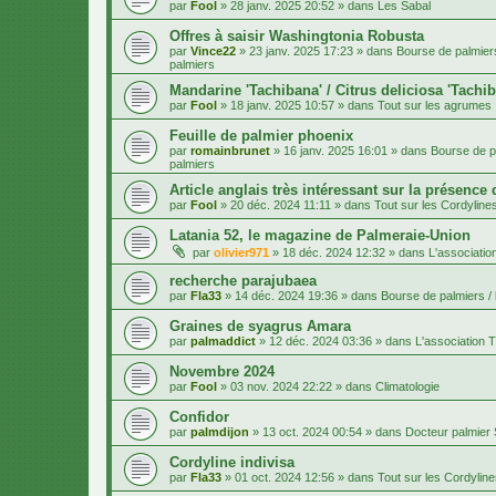
par
Fool
»
28 janv. 2025 20:52
» dans
Les Sabal
Offres à saisir Washingtonia Robusta
par
Vince22
»
23 janv. 2025 17:23
» dans
Bourse de palmiers
palmiers
Mandarine 'Tachibana' / Citrus deliciosa 'Tachi
par
Fool
»
18 janv. 2025 10:57
» dans
Tout sur les agrumes
Feuille de palmier phoenix
par
romainbrunet
»
16 janv. 2025 16:01
» dans
Bourse de pa
palmiers
Article anglais très intéressant sur la présence
par
Fool
»
20 déc. 2024 11:11
» dans
Tout sur les Cordyline
Latania 52, le magazine de Palmeraie-Union
par
olivier971
»
18 déc. 2024 12:32
» dans
L'associatio
recherche parajubaea
par
Fla33
»
14 déc. 2024 19:36
» dans
Bourse de palmiers / 
Graines de syagrus Amara
par
palmaddict
»
12 déc. 2024 03:36
» dans
L'association T
Novembre 2024
par
Fool
»
03 nov. 2024 22:22
» dans
Climatologie
Confidor
par
palmdijon
»
13 oct. 2024 00:54
» dans
Docteur palmier
Cordyline indivisa
par
Fla33
»
01 oct. 2024 12:56
» dans
Tout sur les Cordylin