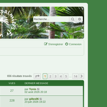
Rechercher
Recherche avanc
S’enregistrer
Connexion
Page
1
sur
14
1
2
3
4
5
14
Suivante
656 résultats trouvés
…
VUES
DERNIER MESSAGE
par
Tonio
27
02 août 2026 20:18
par
gilles06
228
23 juin 2026 19:22