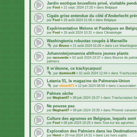
Jardin exotique bruxellois privé, visitable penda
par
Fool
»
21 sept. 2024 17:20
» dans
Belgique
Cigale grise entendue du côté d'Anderlecht près
par
Fool
»
29 août 2024 21:06
» dans
Belgique
Expérimentation Melons et Pastèques en Belgiq
par
Fool
»
26 août 2024 10:31
» dans
Climatologie
Washingtonia robustas coupés à Marseille
par
Bruno
»
21 août 2024 01:09
» dans
Les Washington
Johannsteijsmannia altifrons jeunes plants
par
racoverde
»
02 août 2024 23:37
» dans
Bourse de palmie
palmiers
Il m'étonne, ce trachycarpus!
par
domino48
»
02 août 2024 12:44
» dans
Trachycarpu
Latania 51, le magazine de Palmeraie-Union
par
olivier971
»
12 juin 2024 08:58
» dans
L'association
Palmes sèche
par
Meghan07
»
08 juin 2024 19:37
» dans
Trachycarpus for
Ne pousse pas
par
Meghan07
»
08 juin 2024 19:30
» dans
Phoenix canarien
Culture des agrumes en Belgique, lequels sont
par
Fool
»
06 juin 2024 10:25
» dans
Tout sur les agrumes
Exploration des Palmiers dans les Destination
par
Henri
»
28 mai 2024 14:31
» dans
Les hors sujets