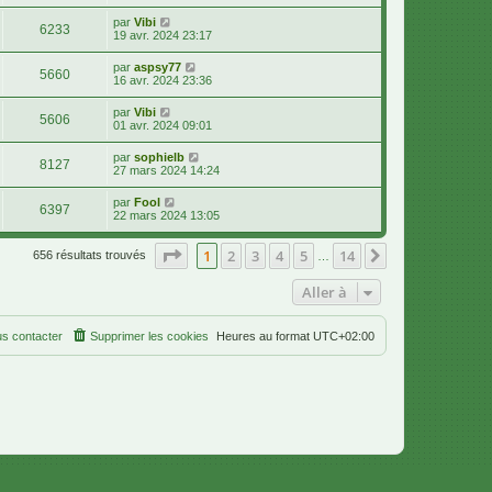
par
Vibi
6233
19 avr. 2024 23:17
par
aspsy77
5660
16 avr. 2024 23:36
par
Vibi
5606
01 avr. 2024 09:01
par
sophielb
8127
27 mars 2024 14:24
par
Fool
6397
22 mars 2024 13:05
Page
1
sur
14
1
2
3
4
5
14
Suivante
656 résultats trouvés
…
Aller à
s contacter
Supprimer les cookies
Heures au format
UTC+02:00