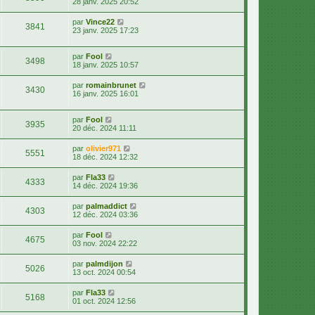
28 janv. 2025 20:52
par
Vince22
3841
23 janv. 2025 17:23
par
Fool
3498
18 janv. 2025 10:57
par
romainbrunet
3430
16 janv. 2025 16:01
par
Fool
3935
20 déc. 2024 11:11
par
olivier971
5551
18 déc. 2024 12:32
par
Fla33
4333
14 déc. 2024 19:36
par
palmaddict
4303
12 déc. 2024 03:36
par
Fool
4675
03 nov. 2024 22:22
par
palmdijon
5026
13 oct. 2024 00:54
par
Fla33
5168
01 oct. 2024 12:56