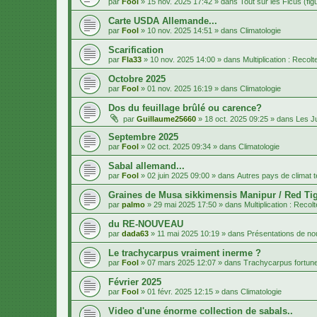
par
Fool
»
15 nov. 2025 17:42
» dans
Tout sur les Ficus (fig
Carte USDA Allemande...
par
Fool
»
10 nov. 2025 14:51
» dans
Climatologie
Scarification
par
Fla33
»
10 nov. 2025 14:00
» dans
Multiplication : Recol
Octobre 2025
par
Fool
»
01 nov. 2025 16:19
» dans
Climatologie
Dos du feuillage brûlé ou carence?
par
Guillaume25660
»
18 oct. 2025 09:25
» dans
Les J
Septembre 2025
par
Fool
»
02 oct. 2025 09:34
» dans
Climatologie
Sabal allemand...
par
Fool
»
02 juin 2025 09:00
» dans
Autres pays de climat 
Graines de Musa sikkimensis Manipur / Red Tig
par
palmo
»
29 mai 2025 17:50
» dans
Multiplication : Recol
du RE-NOUVEAU
par
dada63
»
11 mai 2025 10:19
» dans
Présentations de 
Le trachycarpus vraiment inerme ?
par
Fool
»
07 mars 2025 12:07
» dans
Trachycarpus fortune
Février 2025
par
Fool
»
01 févr. 2025 12:15
» dans
Climatologie
Video d'une énorme collection de sabals..