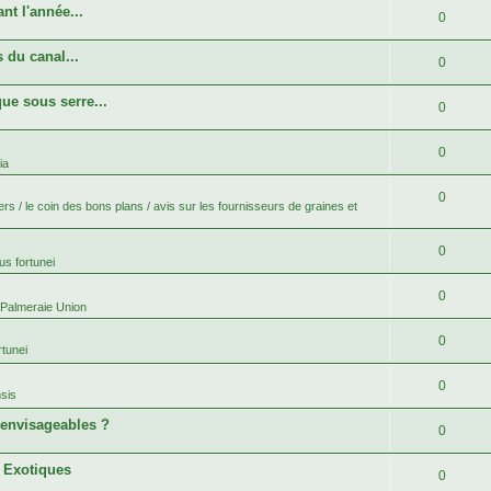
nt l'année...
0
 du canal...
0
ue sous serre...
0
0
ia
0
rs / le coin des bons plans / avis sur les fournisseurs de graines et
0
s fortunei
0
 Palmeraie Union
0
tunei
0
sis
 envisageables ?
0
s Exotiques
0