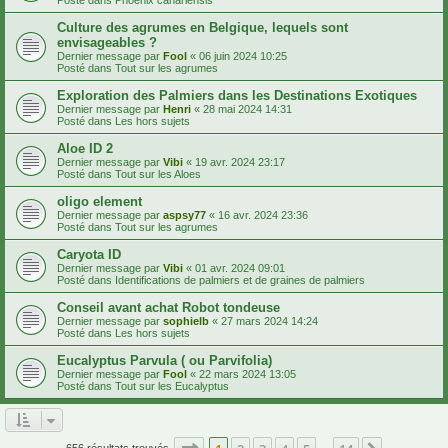
Culture des agrumes en Belgique, lequels sont
envisageables ?
Dernier message par
Fool
«
06 juin 2024 10:25
Posté dans
Tout sur les agrumes
Exploration des Palmiers dans les Destinations Exotiques
Dernier message par
Henri
«
28 mai 2024 14:31
Posté dans
Les hors sujets
Aloe ID 2
Dernier message par
Vibi
«
19 avr. 2024 23:17
Posté dans
Tout sur les Aloes
oligo element
Dernier message par
aspsy77
«
16 avr. 2024 23:36
Posté dans
Tout sur les agrumes
Caryota ID
Dernier message par
Vibi
«
01 avr. 2024 09:01
Posté dans
Identifications de palmiers et de graines de palmiers
Conseil avant achat Robot tondeuse
Dernier message par
sophielb
«
27 mars 2024 14:24
Posté dans
Les hors sujets
Eucalyptus Parvula ( ou Parvifolia)
Dernier message par
Fool
«
22 mars 2024 13:05
Posté dans
Tout sur les Eucalyptus
Page
1
sur
14
656 résultats trouvés