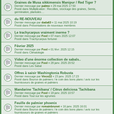
Graines de Musa sikkimensis Manipur / Red Tiger ?
Dernier message par
palmo
«
29 mai 2025 17:50
Posté dans
Multiplication : Recoltes, stockage des graines, Semis,
germination, plantules....
du RE-NOUVEAU
Dernier message par
dada63
«
11 mai 2025 10:19
Posté dans
Présentations de nouveaux membres
Le trachycarpus vraiment inerme ?
Dernier message par
Fool
«
07 mars 2025 12:07
Posté dans
Trachycarpus fortunei
Février 2025
Dernier message par
Fool
«
01 févr. 2025 12:15
Posté dans
Climatologie
Video d'une énorme collection de sabals..
Dernier message par
Fool
«
28 janv. 2025 20:52
Posté dans
Les Sabal
Offres à saisir Washingtonia Robusta
Dernier message par
Vince22
«
23 janv. 2025 17:23
Posté dans
Bourse de palmiers / le coin des bons plans / avis sur les
fournisseurs de graines et palmiers
Mandarine 'Tachibana' / Citrus deliciosa 'Tachibana
Dernier message par
Fool
«
18 janv. 2025 10:57
Posté dans
Tout sur les agrumes
Feuille de palmier phoenix
Dernier message par
romainbrunet
«
16 janv. 2025 16:01
Posté dans
Bourse de palmiers / le coin des bons plans / avis sur les
fournisseurs de graines et palmiers