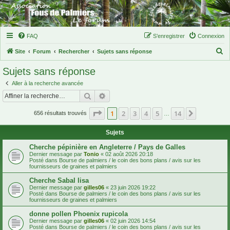
FAQ
S’enregistrer
Connexion
R
Site
Forum
Rechercher
Sujets sans réponse
e
Sujets sans réponse
c
Aller à la recherche avancée
h
Rechercher
Recherche avancée
e
Page
1
sur
14
1
2
3
4
5
14
Suivante
r
656 résultats trouvés
…
c
Sujets
h
Cherche pépinière en Angleterre / Pays de Galles
e
Dernier message par
Tonio
«
02 août 2026 20:18
Posté dans
Bourse de palmiers / le coin des bons plans / avis sur les
r
fournisseurs de graines et palmiers
Cherche Sabal lisa
Dernier message par
gilles06
«
23 juin 2026 19:22
Posté dans
Bourse de palmiers / le coin des bons plans / avis sur les
fournisseurs de graines et palmiers
donne pollen Phoenix rupicola
Dernier message par
gilles06
«
02 juin 2026 14:54
Posté dans
Bourse de palmiers / le coin des bons plans / avis sur les