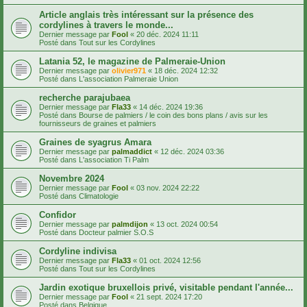
Article anglais très intéressant sur la présence des
cordylines à travers le monde...
Dernier message par
Fool
«
20 déc. 2024 11:11
Posté dans
Tout sur les Cordylines
Latania 52, le magazine de Palmeraie-Union
Dernier message par
olivier971
«
18 déc. 2024 12:32
Posté dans
L'association Palmeraie Union
recherche parajubaea
Dernier message par
Fla33
«
14 déc. 2024 19:36
Posté dans
Bourse de palmiers / le coin des bons plans / avis sur les
fournisseurs de graines et palmiers
Graines de syagrus Amara
Dernier message par
palmaddict
«
12 déc. 2024 03:36
Posté dans
L'association Ti Palm
Novembre 2024
Dernier message par
Fool
«
03 nov. 2024 22:22
Posté dans
Climatologie
Confidor
Dernier message par
palmdijon
«
13 oct. 2024 00:54
Posté dans
Docteur palmier S.O.S
Cordyline indivisa
Dernier message par
Fla33
«
01 oct. 2024 12:56
Posté dans
Tout sur les Cordylines
Jardin exotique bruxellois privé, visitable pendant l'année...
Dernier message par
Fool
«
21 sept. 2024 17:20
Posté dans
Belgique