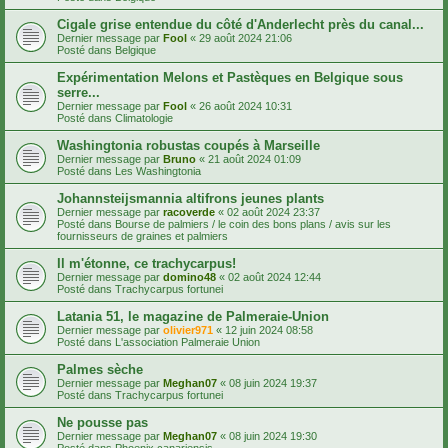
Cigale grise entendue du côté d'Anderlecht près du canal...
Dernier message par
Fool
«
29 août 2024 21:06
Posté dans
Belgique
Expérimentation Melons et Pastèques en Belgique sous
serre...
Dernier message par
Fool
«
26 août 2024 10:31
Posté dans
Climatologie
Washingtonia robustas coupés à Marseille
Dernier message par
Bruno
«
21 août 2024 01:09
Posté dans
Les Washingtonia
Johannsteijsmannia altifrons jeunes plants
Dernier message par
racoverde
«
02 août 2024 23:37
Posté dans
Bourse de palmiers / le coin des bons plans / avis sur les
fournisseurs de graines et palmiers
Il m'étonne, ce trachycarpus!
Dernier message par
domino48
«
02 août 2024 12:44
Posté dans
Trachycarpus fortunei
Latania 51, le magazine de Palmeraie-Union
Dernier message par
olivier971
«
12 juin 2024 08:58
Posté dans
L'association Palmeraie Union
Palmes sèche
Dernier message par
Meghan07
«
08 juin 2024 19:37
Posté dans
Trachycarpus fortunei
Ne pousse pas
Dernier message par
Meghan07
«
08 juin 2024 19:30
Posté dans
Phoenix canariensis