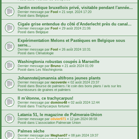
Jardin exotique bruxellois privé, visitable pendant l'année...
Dernier message par
Fool
«
21 sept. 2024 17:20
Posté dans
Belgique
Cigale grise entendue du côté d'Anderlecht près du canal...
Dernier message par
Fool
«
29 août 2024 21:06
Posté dans
Belgique
Expérimentation Melons et Pastèques en Belgique sous
serre...
Dernier message par
Fool
«
26 août 2024 10:31
Posté dans
Climatologie
Washingtonia robustas coupés à Marseille
Dernier message par
Bruno
«
21 août 2024 01:09
Posté dans
Les Washingtonia
Johannsteijsmannia altifrons jeunes plants
Dernier message par
racoverde
«
02 août 2024 23:37
Posté dans
Bourse de palmiers / le coin des bons plans / avis sur les
fournisseurs de graines et palmiers
Il m'étonne, ce trachycarpus!
Dernier message par
domino48
«
02 août 2024 12:44
Posté dans
Trachycarpus fortunei
Latania 51, le magazine de Palmeraie-Union
Dernier message par
olivier971
«
12 juin 2024 08:58
Posté dans
L'association Palmeraie Union
Palmes sèche
Dernier message par
Meghan07
«
08 juin 2024 19:37
Posté dans
Trachycarpus fortunei