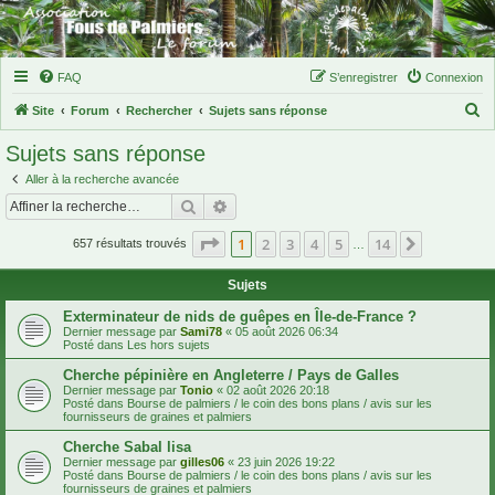
FAQ
S’enregistrer
Connexion
R
Site
Forum
Rechercher
Sujets sans réponse
e
Sujets sans réponse
c
Aller à la recherche avancée
h
Rechercher
Recherche avancée
e
Page
1
sur
14
1
2
3
4
5
14
Suivante
r
657 résultats trouvés
…
c
Sujets
h
Exterminateur de nids de guêpes en Île-de-France ?
e
Dernier message par
Sami78
«
05 août 2026 06:34
Posté dans
Les hors sujets
r
Cherche pépinière en Angleterre / Pays de Galles
Dernier message par
Tonio
«
02 août 2026 20:18
Posté dans
Bourse de palmiers / le coin des bons plans / avis sur les
fournisseurs de graines et palmiers
Cherche Sabal lisa
Dernier message par
gilles06
«
23 juin 2026 19:22
Posté dans
Bourse de palmiers / le coin des bons plans / avis sur les
fournisseurs de graines et palmiers