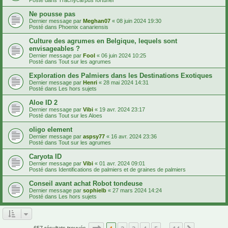
Ne pousse pas
Dernier message par
Meghan07
«
08 juin 2024 19:30
Posté dans
Phoenix canariensis
Culture des agrumes en Belgique, lequels sont
envisageables ?
Dernier message par
Fool
«
06 juin 2024 10:25
Posté dans
Tout sur les agrumes
Exploration des Palmiers dans les Destinations Exotiques
Dernier message par
Henri
«
28 mai 2024 14:31
Posté dans
Les hors sujets
Aloe ID 2
Dernier message par
Vibi
«
19 avr. 2024 23:17
Posté dans
Tout sur les Aloes
oligo element
Dernier message par
aspsy77
«
16 avr. 2024 23:36
Posté dans
Tout sur les agrumes
Caryota ID
Dernier message par
Vibi
«
01 avr. 2024 09:01
Posté dans
Identifications de palmiers et de graines de palmiers
Conseil avant achat Robot tondeuse
Dernier message par
sophielb
«
27 mars 2024 14:24
Posté dans
Les hors sujets
Page
1
sur
14
657 résultats trouvés