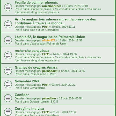
Feuille de palmier phoenix
Dernier message par
romainbrunet
«
16 janv. 2025 16:01
Posté dans
Bourse de palmiers / le coin des bons plans / avis sur les
fournisseurs de graines et palmiers
Article anglais très intéressant sur la présence des
cordylines à travers le monde...
Dernier message par
Fool
«
20 déc. 2024 11:11
Posté dans
Tout sur les Cordylines
Latania 52, le magazine de Palmeraie-Union
Dernier message par
olivier971
«
18 déc. 2024 12:32
Posté dans
L'association Palmeraie Union
recherche parajubaea
Dernier message par
Fla33
«
14 déc. 2024 19:36
Posté dans
Bourse de palmiers / le coin des bons plans / avis sur les
fournisseurs de graines et palmiers
Graines de syagrus Amara
Dernier message par
palmaddict
«
12 déc. 2024 03:36
Posté dans
L'association Ti Palm
Novembre 2024
Dernier message par
Fool
«
03 nov. 2024 22:22
Posté dans
Climatologie
Confidor
Dernier message par
palmdijon
«
13 oct. 2024 00:54
Posté dans
Docteur palmier S.O.S
Cordyline indivisa
Dernier message par
Fla33
«
01 oct. 2024 12:56
Posté dans
Tout sur les Cordylines