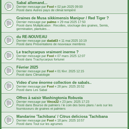
Sabal allemand...
Dernier message par
Fool
«
02 juin 2025 09:00
Posté dans
Autres pays de climat tempéré
Graines de Musa sikkimensis Manipur / Red Tiger ?
Dernier message par
palmo
«
29 mai 2025 17:50
Posté dans
Multiplication : Recoltes, stockage des graines, Semis,
germination, plantules....
du RE-NOUVEAU
Dernier message par
dada63
«
11 mai 2025 10:19
Posté dans
Présentations de nouveaux membres
Le trachycarpus vraiment inerme ?
Dernier message par
Fool
«
07 mars 2025 12:07
Posté dans
Trachycarpus fortunei
Février 2025
Dernier message par
Fool
«
01 févr. 2025 12:15
Posté dans
Climatologie
Video d'une énorme collection de sabals..
Dernier message par
Fool
«
28 janv. 2025 20:52
Posté dans
Les Sabal
Offres à saisir Washingtonia Robusta
Dernier message par
Vince22
«
23 janv. 2025 17:23
Posté dans
Bourse de palmiers / le coin des bons plans / avis sur les
fournisseurs de graines et palmiers
Mandarine 'Tachibana' / Citrus deliciosa 'Tachibana
Dernier message par
Fool
«
18 janv. 2025 10:57
Posté dans
Tout sur les agrumes