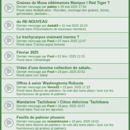
Graines de Musa sikkimensis Manipur / Red Tiger ?
Dernier message par
palmo
«
29 mai 2025 17:50
Posté dans
Multiplication : Recoltes, stockage des graines, Semis,
germination, plantules....
du RE-NOUVEAU
Dernier message par
dada63
«
11 mai 2025 10:19
Posté dans
Présentations de nouveaux membres
Le trachycarpus vraiment inerme ?
Dernier message par
Fool
«
07 mars 2025 12:07
Posté dans
Trachycarpus fortunei
Février 2025
Dernier message par
Fool
«
01 févr. 2025 12:15
Posté dans
Climatologie
Video d'une énorme collection de sabals..
Dernier message par
Fool
«
28 janv. 2025 20:52
Posté dans
Les Sabal
Offres à saisir Washingtonia Robusta
Dernier message par
Vince22
«
23 janv. 2025 17:23
Posté dans
Bourse de palmiers / le coin des bons plans / avis sur les
fournisseurs de graines et palmiers
Mandarine 'Tachibana' / Citrus deliciosa 'Tachibana
Dernier message par
Fool
«
18 janv. 2025 10:57
Posté dans
Tout sur les agrumes
Feuille de palmier phoenix
Dernier message par
romainbrunet
«
16 janv. 2025 16:01
Posté dans
Bourse de palmiers / le coin des bons plans / avis sur les
fournisseurs de graines et palmiers