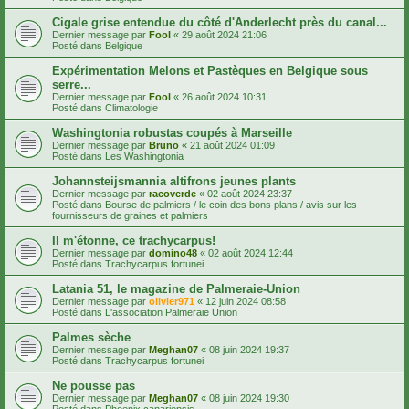
Cigale grise entendue du côté d'Anderlecht près du canal...
Dernier message par
Fool
«
29 août 2024 21:06
Posté dans
Belgique
Expérimentation Melons et Pastèques en Belgique sous
serre...
Dernier message par
Fool
«
26 août 2024 10:31
Posté dans
Climatologie
Washingtonia robustas coupés à Marseille
Dernier message par
Bruno
«
21 août 2024 01:09
Posté dans
Les Washingtonia
Johannsteijsmannia altifrons jeunes plants
Dernier message par
racoverde
«
02 août 2024 23:37
Posté dans
Bourse de palmiers / le coin des bons plans / avis sur les
fournisseurs de graines et palmiers
Il m'étonne, ce trachycarpus!
Dernier message par
domino48
«
02 août 2024 12:44
Posté dans
Trachycarpus fortunei
Latania 51, le magazine de Palmeraie-Union
Dernier message par
olivier971
«
12 juin 2024 08:58
Posté dans
L'association Palmeraie Union
Palmes sèche
Dernier message par
Meghan07
«
08 juin 2024 19:37
Posté dans
Trachycarpus fortunei
Ne pousse pas
Dernier message par
Meghan07
«
08 juin 2024 19:30
Posté dans
Phoenix canariensis