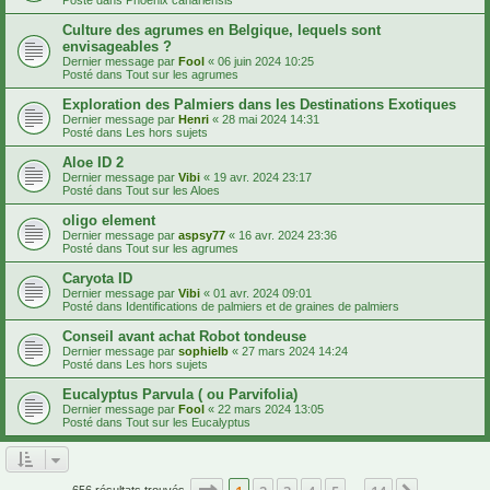
Culture des agrumes en Belgique, lequels sont
envisageables ?
Dernier message par
Fool
«
06 juin 2024 10:25
Posté dans
Tout sur les agrumes
Exploration des Palmiers dans les Destinations Exotiques
Dernier message par
Henri
«
28 mai 2024 14:31
Posté dans
Les hors sujets
Aloe ID 2
Dernier message par
Vibi
«
19 avr. 2024 23:17
Posté dans
Tout sur les Aloes
oligo element
Dernier message par
aspsy77
«
16 avr. 2024 23:36
Posté dans
Tout sur les agrumes
Caryota ID
Dernier message par
Vibi
«
01 avr. 2024 09:01
Posté dans
Identifications de palmiers et de graines de palmiers
Conseil avant achat Robot tondeuse
Dernier message par
sophielb
«
27 mars 2024 14:24
Posté dans
Les hors sujets
Eucalyptus Parvula ( ou Parvifolia)
Dernier message par
Fool
«
22 mars 2024 13:05
Posté dans
Tout sur les Eucalyptus
Page
1
sur
14
656 résultats trouvés