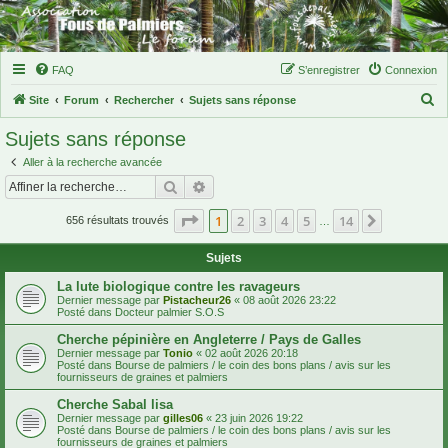
FAQ
S’enregistrer
Connexion
R
Site
Forum
Rechercher
Sujets sans réponse
e
Sujets sans réponse
c
Aller à la recherche avancée
h
Rechercher
Recherche avancée
e
Page
1
sur
14
1
2
3
4
5
14
Suivante
r
656 résultats trouvés
…
c
Sujets
h
La lute biologique contre les ravageurs
e
Dernier message par
Pistacheur26
«
08 août 2026 23:22
Posté dans
Docteur palmier S.O.S
r
Cherche pépinière en Angleterre / Pays de Galles
Dernier message par
Tonio
«
02 août 2026 20:18
Posté dans
Bourse de palmiers / le coin des bons plans / avis sur les
fournisseurs de graines et palmiers
Cherche Sabal lisa
Dernier message par
gilles06
«
23 juin 2026 19:22
Posté dans
Bourse de palmiers / le coin des bons plans / avis sur les
fournisseurs de graines et palmiers