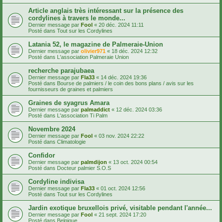
Article anglais très intéressant sur la présence des
cordylines à travers le monde...
Dernier message par
Fool
«
20 déc. 2024 11:11
Posté dans
Tout sur les Cordylines
Latania 52, le magazine de Palmeraie-Union
Dernier message par
olivier971
«
18 déc. 2024 12:32
Posté dans
L'association Palmeraie Union
recherche parajubaea
Dernier message par
Fla33
«
14 déc. 2024 19:36
Posté dans
Bourse de palmiers / le coin des bons plans / avis sur les
fournisseurs de graines et palmiers
Graines de syagrus Amara
Dernier message par
palmaddict
«
12 déc. 2024 03:36
Posté dans
L'association Ti Palm
Novembre 2024
Dernier message par
Fool
«
03 nov. 2024 22:22
Posté dans
Climatologie
Confidor
Dernier message par
palmdijon
«
13 oct. 2024 00:54
Posté dans
Docteur palmier S.O.S
Cordyline indivisa
Dernier message par
Fla33
«
01 oct. 2024 12:56
Posté dans
Tout sur les Cordylines
Jardin exotique bruxellois privé, visitable pendant l'année...
Dernier message par
Fool
«
21 sept. 2024 17:20
Posté dans
Belgique