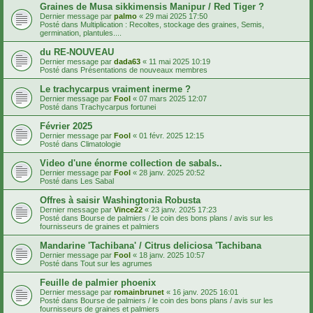
Graines de Musa sikkimensis Manipur / Red Tiger ?
Dernier message par
palmo
«
29 mai 2025 17:50
Posté dans
Multiplication : Recoltes, stockage des graines, Semis,
germination, plantules....
du RE-NOUVEAU
Dernier message par
dada63
«
11 mai 2025 10:19
Posté dans
Présentations de nouveaux membres
Le trachycarpus vraiment inerme ?
Dernier message par
Fool
«
07 mars 2025 12:07
Posté dans
Trachycarpus fortunei
Février 2025
Dernier message par
Fool
«
01 févr. 2025 12:15
Posté dans
Climatologie
Video d'une énorme collection de sabals..
Dernier message par
Fool
«
28 janv. 2025 20:52
Posté dans
Les Sabal
Offres à saisir Washingtonia Robusta
Dernier message par
Vince22
«
23 janv. 2025 17:23
Posté dans
Bourse de palmiers / le coin des bons plans / avis sur les
fournisseurs de graines et palmiers
Mandarine 'Tachibana' / Citrus deliciosa 'Tachibana
Dernier message par
Fool
«
18 janv. 2025 10:57
Posté dans
Tout sur les agrumes
Feuille de palmier phoenix
Dernier message par
romainbrunet
«
16 janv. 2025 16:01
Posté dans
Bourse de palmiers / le coin des bons plans / avis sur les
fournisseurs de graines et palmiers