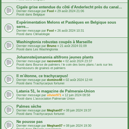
Cigale grise entendue du côté d'Anderlecht près du canal...
Dernier message par
Fool
«
29 août 2024 21:06
Posté dans
Belgique
Expérimentation Melons et Pastèques en Belgique sous
serre...
Dernier message par
Fool
«
26 août 2024 10:31
Posté dans
Climatologie
Washingtonia robustas coupés à Marseille
Dernier message par
Bruno
«
21 août 2024 01:09
Posté dans
Les Washingtonia
Johannsteijsmannia altifrons jeunes plants
Dernier message par
racoverde
«
02 août 2024 23:37
Posté dans
Bourse de palmiers / le coin des bons plans / avis sur les
fournisseurs de graines et palmiers
Il m'étonne, ce trachycarpus!
Dernier message par
domino48
«
02 août 2024 12:44
Posté dans
Trachycarpus fortunei
Latania 51, le magazine de Palmeraie-Union
Dernier message par
olivier971
«
12 juin 2024 08:58
Posté dans
L'association Palmeraie Union
Palmes sèche
Dernier message par
Meghan07
«
08 juin 2024 19:37
Posté dans
Trachycarpus fortunei
Ne pousse pas
Dernier message par
Meghan07
«
08 juin 2024 19:30
Posté dans
Phoenix canariensis