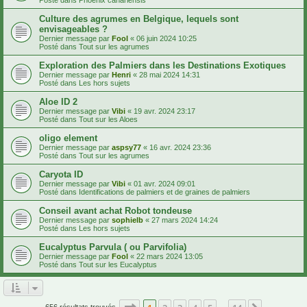
Culture des agrumes en Belgique, lequels sont
envisageables ?
Dernier message par
Fool
«
06 juin 2024 10:25
Posté dans
Tout sur les agrumes
Exploration des Palmiers dans les Destinations Exotiques
Dernier message par
Henri
«
28 mai 2024 14:31
Posté dans
Les hors sujets
Aloe ID 2
Dernier message par
Vibi
«
19 avr. 2024 23:17
Posté dans
Tout sur les Aloes
oligo element
Dernier message par
aspsy77
«
16 avr. 2024 23:36
Posté dans
Tout sur les agrumes
Caryota ID
Dernier message par
Vibi
«
01 avr. 2024 09:01
Posté dans
Identifications de palmiers et de graines de palmiers
Conseil avant achat Robot tondeuse
Dernier message par
sophielb
«
27 mars 2024 14:24
Posté dans
Les hors sujets
Eucalyptus Parvula ( ou Parvifolia)
Dernier message par
Fool
«
22 mars 2024 13:05
Posté dans
Tout sur les Eucalyptus
Page
1
sur
14
656 résultats trouvés