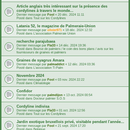
Article anglais très intéressant sur la présence des
cordylines à travers le monde...
Dernier message par
Fool
«
20 déc. 2024 11:11
Posté dans
Tout sur les Cordylines
Latania 52, le magazine de Palmeraie-Union
Dernier message par
olivier971
«
18 déc. 2024 12:32
Posté dans
L'association Palmeraie Union
recherche parajubaea
Dernier message par
Fla33
«
14 déc. 2024 19:36
Posté dans
Bourse de palmiers / le coin des bons plans / avis sur les
fournisseurs de graines et palmiers
Graines de syagrus Amara
Dernier message par
palmaddict
«
12 déc. 2024 03:36
Posté dans
L'association Ti Palm
Novembre 2024
Dernier message par
Fool
«
03 nov. 2024 22:22
Posté dans
Climatologie
Confidor
Dernier message par
palmdijon
«
13 oct. 2024 00:54
Posté dans
Docteur palmier S.O.S
Cordyline indivisa
Dernier message par
Fla33
«
01 oct. 2024 12:56
Posté dans
Tout sur les Cordylines
Jardin exotique bruxellois privé, visitable pendant l'année...
Dernier message par
Fool
«
21 sept. 2024 17:20
Posté dans
Belgique