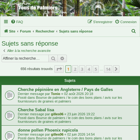
FAQ
S’enregistrer
Connexion
R
Site
Forum
Rechercher
Sujets sans réponse
e
Sujets sans réponse
c
Aller à la recherche avancée
h
Rechercher
Recherche avancée
e
Page
1
sur
14
1
2
3
4
5
14
Suivante
r
656 résultats trouvés
…
c
Sujets
h
Cherche pépinière en Angleterre / Pays de Galles
e
Dernier message par
Tonio
«
02 août 2026 20:18
Posté dans
Bourse de palmiers / le coin des bons plans / avis sur les
r
fournisseurs de graines et palmiers
Cherche Sabal lisa
Dernier message par
gilles06
«
23 juin 2026 19:22
Posté dans
Bourse de palmiers / le coin des bons plans / avis sur les
fournisseurs de graines et palmiers
donne pollen Phoenix rupicola
Dernier message par
gilles06
«
02 juin 2026 14:54
Posté dans
Bourse de palmiers / le coin des bons plans / avis sur les