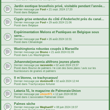
Jardin exotique bruxellois privé, visitable pendant l'année...
Dernier message par
Fool
«
21 sept. 2024 17:20
Posté dans
Belgique
Cigale grise entendue du côté d'Anderlecht près du canal...
Dernier message par
Fool
«
29 août 2024 21:06
Posté dans
Belgique
Expérimentation Melons et Pastèques en Belgique sous
serre...
Dernier message par
Fool
«
26 août 2024 10:31
Posté dans
Climatologie
Washingtonia robustas coupés à Marseille
Dernier message par
Bruno
«
21 août 2024 01:09
Posté dans
Les Washingtonia
Johannsteijsmannia altifrons jeunes plants
Dernier message par
racoverde
«
02 août 2024 23:37
Posté dans
Bourse de palmiers / le coin des bons plans / avis sur les
fournisseurs de graines et palmiers
Il m'étonne, ce trachycarpus!
Dernier message par
domino48
«
02 août 2024 12:44
Posté dans
Trachycarpus fortunei
Latania 51, le magazine de Palmeraie-Union
Dernier message par
olivier971
«
12 juin 2024 08:58
Posté dans
L'association Palmeraie Union
Palmes sèche
Dernier message par
Meghan07
«
08 juin 2024 19:37
Posté dans
Trachycarpus fortunei