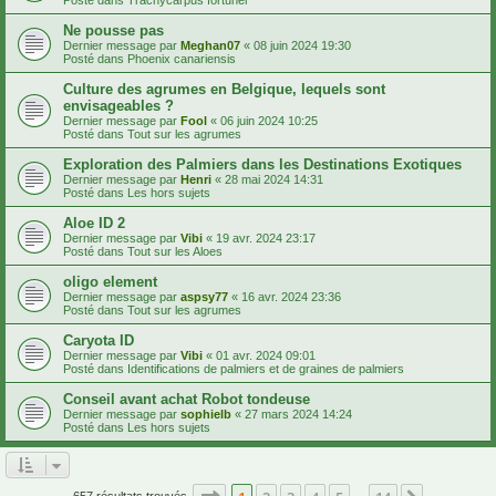
Ne pousse pas
Dernier message par
Meghan07
«
08 juin 2024 19:30
Posté dans
Phoenix canariensis
Culture des agrumes en Belgique, lequels sont
envisageables ?
Dernier message par
Fool
«
06 juin 2024 10:25
Posté dans
Tout sur les agrumes
Exploration des Palmiers dans les Destinations Exotiques
Dernier message par
Henri
«
28 mai 2024 14:31
Posté dans
Les hors sujets
Aloe ID 2
Dernier message par
Vibi
«
19 avr. 2024 23:17
Posté dans
Tout sur les Aloes
oligo element
Dernier message par
aspsy77
«
16 avr. 2024 23:36
Posté dans
Tout sur les agrumes
Caryota ID
Dernier message par
Vibi
«
01 avr. 2024 09:01
Posté dans
Identifications de palmiers et de graines de palmiers
Conseil avant achat Robot tondeuse
Dernier message par
sophielb
«
27 mars 2024 14:24
Posté dans
Les hors sujets
Page
1
sur
14
657 résultats trouvés