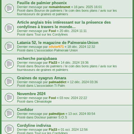
Feuille de palmier phoenix
Dernier message par
romainbrunet
«
16 janv. 2025 16:01
Posté dans
Bourse de palmiers / le coin des bons plans / avis sur les
fournisseurs de graines et palmiers
Article anglais très intéressant sur la présence des
cordylines à travers le monde...
Dernier message par
Fool
«
20 déc. 2024 11:11
Posté dans
Tout sur les Cordylines
Latania 52, le magazine de Palmeraie-Union
Dernier message par
olivier971
«
18 déc. 2024 12:32
Posté dans
L'association Palmeraie Union
recherche parajubaea
Dernier message par
Fla33
«
14 déc. 2024 19:36
Posté dans
Bourse de palmiers / le coin des bons plans / avis sur les
fournisseurs de graines et palmiers
Graines de syagrus Amara
Dernier message par
palmaddict
«
12 déc. 2024 03:36
Posté dans
L'association Ti Palm
Novembre 2024
Dernier message par
Fool
«
03 nov. 2024 22:22
Posté dans
Climatologie
Confidor
Dernier message par
palmdijon
«
13 oct. 2024 00:54
Posté dans
Docteur palmier S.O.S
Cordyline indivisa
Dernier message par
Fla33
«
01 oct. 2024 12:56
Posté dans
Tout sur les Cordylines