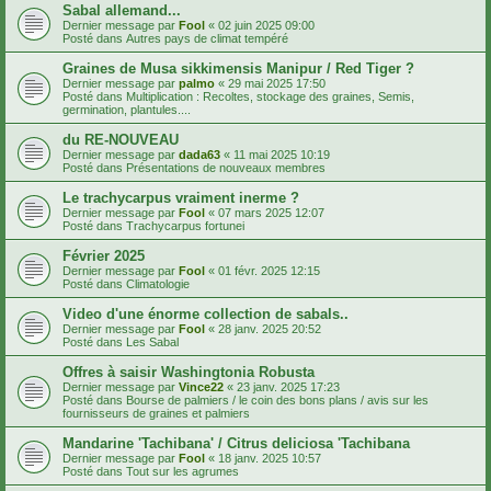
Sabal allemand...
Dernier message par
Fool
«
02 juin 2025 09:00
Posté dans
Autres pays de climat tempéré
Graines de Musa sikkimensis Manipur / Red Tiger ?
Dernier message par
palmo
«
29 mai 2025 17:50
Posté dans
Multiplication : Recoltes, stockage des graines, Semis,
germination, plantules....
du RE-NOUVEAU
Dernier message par
dada63
«
11 mai 2025 10:19
Posté dans
Présentations de nouveaux membres
Le trachycarpus vraiment inerme ?
Dernier message par
Fool
«
07 mars 2025 12:07
Posté dans
Trachycarpus fortunei
Février 2025
Dernier message par
Fool
«
01 févr. 2025 12:15
Posté dans
Climatologie
Video d'une énorme collection de sabals..
Dernier message par
Fool
«
28 janv. 2025 20:52
Posté dans
Les Sabal
Offres à saisir Washingtonia Robusta
Dernier message par
Vince22
«
23 janv. 2025 17:23
Posté dans
Bourse de palmiers / le coin des bons plans / avis sur les
fournisseurs de graines et palmiers
Mandarine 'Tachibana' / Citrus deliciosa 'Tachibana
Dernier message par
Fool
«
18 janv. 2025 10:57
Posté dans
Tout sur les agrumes