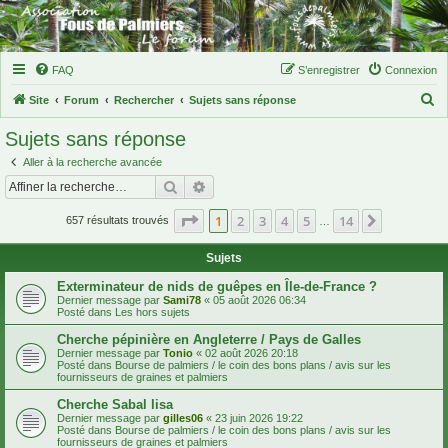
FAQ
S’enregistrer
Connexion
R
Site
Forum
Rechercher
Sujets sans réponse
e
Sujets sans réponse
c
Aller à la recherche avancée
h
Rechercher
Recherche avancée
e
Page
1
sur
14
1
2
3
4
5
14
Suivante
r
657 résultats trouvés
…
c
Sujets
h
Exterminateur de nids de guêpes en Île-de-France ?
e
Dernier message par
Sami78
«
05 août 2026 06:34
Posté dans
Les hors sujets
r
Cherche pépinière en Angleterre / Pays de Galles
Dernier message par
Tonio
«
02 août 2026 20:18
Posté dans
Bourse de palmiers / le coin des bons plans / avis sur les
fournisseurs de graines et palmiers
Cherche Sabal lisa
Dernier message par
gilles06
«
23 juin 2026 19:22
Posté dans
Bourse de palmiers / le coin des bons plans / avis sur les
fournisseurs de graines et palmiers