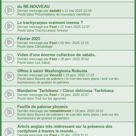
du RE-NOUVEAU
Dernier message par
dada63
«
11 mai 2025 10:19
Posté dans
Présentations de nouveaux membres
Le trachycarpus vraiment inerme ?
Dernier message par
Fool
«
07 mars 2025 12:07
Posté dans
Trachycarpus fortunei
Février 2025
Dernier message par
Fool
«
01 févr. 2025 12:15
Posté dans
Climatologie
Video d'une énorme collection de sabals..
Dernier message par
Fool
«
28 janv. 2025 20:52
Posté dans
Les Sabal
Offres à saisir Washingtonia Robusta
Dernier message par
Vince22
«
23 janv. 2025 17:23
Posté dans
Bourse de palmiers / le coin des bons plans / avis sur les
fournisseurs de graines et palmiers
Mandarine 'Tachibana' / Citrus deliciosa 'Tachibana
Dernier message par
Fool
«
18 janv. 2025 10:57
Posté dans
Tout sur les agrumes
Feuille de palmier phoenix
Dernier message par
romainbrunet
«
16 janv. 2025 16:01
Posté dans
Bourse de palmiers / le coin des bons plans / avis sur les
fournisseurs de graines et palmiers
Article anglais très intéressant sur la présence des
cordylines à travers le monde...
Dernier message par
Fool
«
20 déc. 2024 11:11