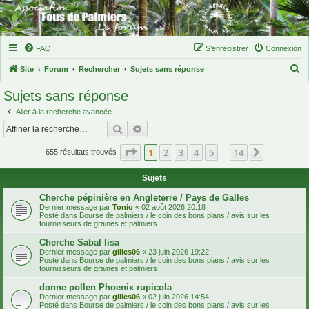
FAQ
S’enregistrer
Connexion
R
Site
Forum
Rechercher
Sujets sans réponse
e
Sujets sans réponse
c
Aller à la recherche avancée
h
Rechercher
Recherche avancée
e
Page
1
sur
14
1
2
3
4
5
14
Suivante
r
655 résultats trouvés
…
c
Sujets
h
Cherche pépinière en Angleterre / Pays de Galles
e
Dernier message par
Tonio
«
02 août 2026 20:18
Posté dans
Bourse de palmiers / le coin des bons plans / avis sur les
r
fournisseurs de graines et palmiers
Cherche Sabal lisa
Dernier message par
gilles06
«
23 juin 2026 19:22
Posté dans
Bourse de palmiers / le coin des bons plans / avis sur les
fournisseurs de graines et palmiers
donne pollen Phoenix rupicola
Dernier message par
gilles06
«
02 juin 2026 14:54
Posté dans
Bourse de palmiers / le coin des bons plans / avis sur les