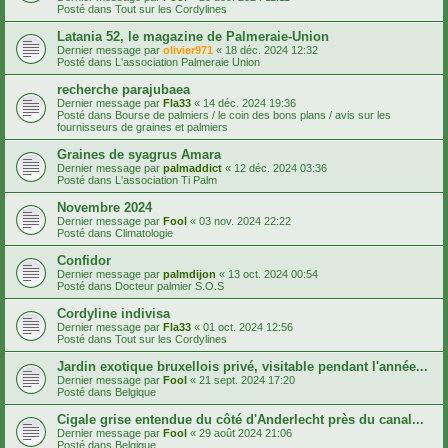
Posté dans
Tout sur les Cordylines
Latania 52, le magazine de Palmeraie-Union
Dernier message par
olivier971
«
18 déc. 2024 12:32
Posté dans
L'association Palmeraie Union
recherche parajubaea
Dernier message par
Fla33
«
14 déc. 2024 19:36
Posté dans
Bourse de palmiers / le coin des bons plans / avis sur les
fournisseurs de graines et palmiers
Graines de syagrus Amara
Dernier message par
palmaddict
«
12 déc. 2024 03:36
Posté dans
L'association Ti Palm
Novembre 2024
Dernier message par
Fool
«
03 nov. 2024 22:22
Posté dans
Climatologie
Confidor
Dernier message par
palmdijon
«
13 oct. 2024 00:54
Posté dans
Docteur palmier S.O.S
Cordyline indivisa
Dernier message par
Fla33
«
01 oct. 2024 12:56
Posté dans
Tout sur les Cordylines
Jardin exotique bruxellois privé, visitable pendant l'année...
Dernier message par
Fool
«
21 sept. 2024 17:20
Posté dans
Belgique
Cigale grise entendue du côté d'Anderlecht près du canal...
Dernier message par
Fool
«
29 août 2024 21:06
Posté dans
Belgique