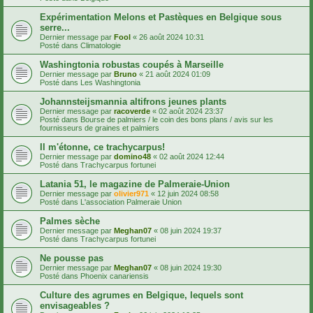
Expérimentation Melons et Pastèques en Belgique sous
serre...
Dernier message par
Fool
«
26 août 2024 10:31
Posté dans
Climatologie
Washingtonia robustas coupés à Marseille
Dernier message par
Bruno
«
21 août 2024 01:09
Posté dans
Les Washingtonia
Johannsteijsmannia altifrons jeunes plants
Dernier message par
racoverde
«
02 août 2024 23:37
Posté dans
Bourse de palmiers / le coin des bons plans / avis sur les
fournisseurs de graines et palmiers
Il m'étonne, ce trachycarpus!
Dernier message par
domino48
«
02 août 2024 12:44
Posté dans
Trachycarpus fortunei
Latania 51, le magazine de Palmeraie-Union
Dernier message par
olivier971
«
12 juin 2024 08:58
Posté dans
L'association Palmeraie Union
Palmes sèche
Dernier message par
Meghan07
«
08 juin 2024 19:37
Posté dans
Trachycarpus fortunei
Ne pousse pas
Dernier message par
Meghan07
«
08 juin 2024 19:30
Posté dans
Phoenix canariensis
Culture des agrumes en Belgique, lequels sont
envisageables ?