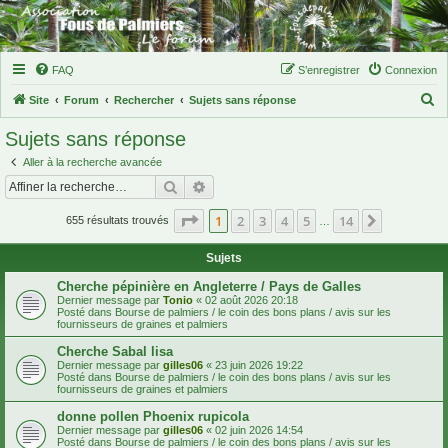
FAQ
S’enregistrer
Connexion
R
Site
Forum
Rechercher
Sujets sans réponse
e
Sujets sans réponse
c
Aller à la recherche avancée
h
Rechercher
Recherche avancée
e
Page
1
sur
14
1
2
3
4
5
14
Suivante
r
655 résultats trouvés
…
c
Sujets
h
Cherche pépinière en Angleterre / Pays de Galles
e
Dernier message par
Tonio
«
02 août 2026 20:18
Posté dans
Bourse de palmiers / le coin des bons plans / avis sur les
r
fournisseurs de graines et palmiers
Cherche Sabal lisa
Dernier message par
gilles06
«
23 juin 2026 19:22
Posté dans
Bourse de palmiers / le coin des bons plans / avis sur les
fournisseurs de graines et palmiers
donne pollen Phoenix rupicola
Dernier message par
gilles06
«
02 juin 2026 14:54
Posté dans
Bourse de palmiers / le coin des bons plans / avis sur les