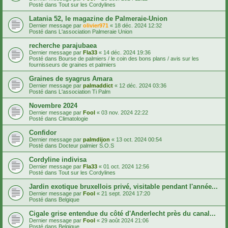
Posté dans
Tout sur les Cordylines
Latania 52, le magazine de Palmeraie-Union
Dernier message par
olivier971
«
18 déc. 2024 12:32
Posté dans
L'association Palmeraie Union
recherche parajubaea
Dernier message par
Fla33
«
14 déc. 2024 19:36
Posté dans
Bourse de palmiers / le coin des bons plans / avis sur les
fournisseurs de graines et palmiers
Graines de syagrus Amara
Dernier message par
palmaddict
«
12 déc. 2024 03:36
Posté dans
L'association Ti Palm
Novembre 2024
Dernier message par
Fool
«
03 nov. 2024 22:22
Posté dans
Climatologie
Confidor
Dernier message par
palmdijon
«
13 oct. 2024 00:54
Posté dans
Docteur palmier S.O.S
Cordyline indivisa
Dernier message par
Fla33
«
01 oct. 2024 12:56
Posté dans
Tout sur les Cordylines
Jardin exotique bruxellois privé, visitable pendant l'année...
Dernier message par
Fool
«
21 sept. 2024 17:20
Posté dans
Belgique
Cigale grise entendue du côté d'Anderlecht près du canal...
Dernier message par
Fool
«
29 août 2024 21:06
Posté dans
Belgique