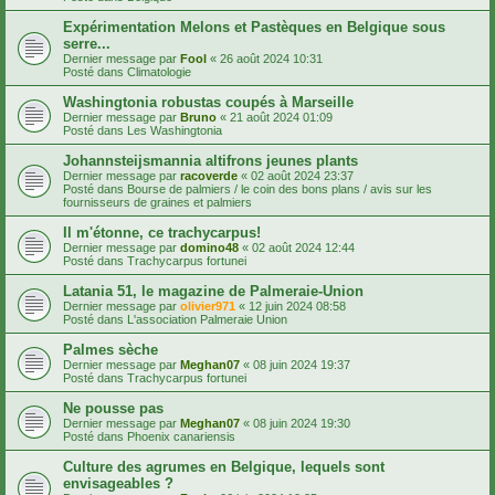
Expérimentation Melons et Pastèques en Belgique sous
serre...
Dernier message par
Fool
«
26 août 2024 10:31
Posté dans
Climatologie
Washingtonia robustas coupés à Marseille
Dernier message par
Bruno
«
21 août 2024 01:09
Posté dans
Les Washingtonia
Johannsteijsmannia altifrons jeunes plants
Dernier message par
racoverde
«
02 août 2024 23:37
Posté dans
Bourse de palmiers / le coin des bons plans / avis sur les
fournisseurs de graines et palmiers
Il m'étonne, ce trachycarpus!
Dernier message par
domino48
«
02 août 2024 12:44
Posté dans
Trachycarpus fortunei
Latania 51, le magazine de Palmeraie-Union
Dernier message par
olivier971
«
12 juin 2024 08:58
Posté dans
L'association Palmeraie Union
Palmes sèche
Dernier message par
Meghan07
«
08 juin 2024 19:37
Posté dans
Trachycarpus fortunei
Ne pousse pas
Dernier message par
Meghan07
«
08 juin 2024 19:30
Posté dans
Phoenix canariensis
Culture des agrumes en Belgique, lequels sont
envisageables ?