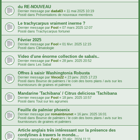
du RE-NOUVEAU
Dernier message par
dada63
«
11 mai 2025 10:19
Posté dans
Présentations de nouveaux membres
Le trachycarpus vraiment inerme ?
Dernier message par
Fool
«
07 mars 2025 12:07
Posté dans
Trachycarpus fortunei
Février 2025
Dernier message par
Fool
«
01 févr. 2025 12:15
Posté dans
Climatologie
Video d'une énorme collection de sabals..
Dernier message par
Fool
«
28 janv. 2025 20:52
Posté dans
Les Sabal
Offres à saisir Washingtonia Robusta
Dernier message par
Vince22
«
23 janv. 2025 17:23
Posté dans
Bourse de palmiers / le coin des bons plans / avis sur les
fournisseurs de graines et palmiers
Mandarine 'Tachibana' / Citrus deliciosa 'Tachibana
Dernier message par
Fool
«
18 janv. 2025 10:57
Posté dans
Tout sur les agrumes
Feuille de palmier phoenix
Dernier message par
romainbrunet
«
16 janv. 2025 16:01
Posté dans
Bourse de palmiers / le coin des bons plans / avis sur les
fournisseurs de graines et palmiers
Article anglais très intéressant sur la présence des
cordylines à travers le monde...
Dernier message par
Fool
«
20 déc. 2024 11:11