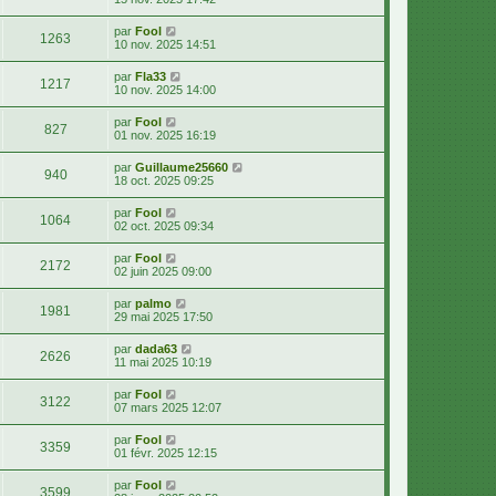
par
Fool
1263
10 nov. 2025 14:51
par
Fla33
1217
10 nov. 2025 14:00
par
Fool
827
01 nov. 2025 16:19
par
Guillaume25660
940
18 oct. 2025 09:25
par
Fool
1064
02 oct. 2025 09:34
par
Fool
2172
02 juin 2025 09:00
par
palmo
1981
29 mai 2025 17:50
par
dada63
2626
11 mai 2025 10:19
par
Fool
3122
07 mars 2025 12:07
par
Fool
3359
01 févr. 2025 12:15
par
Fool
3599