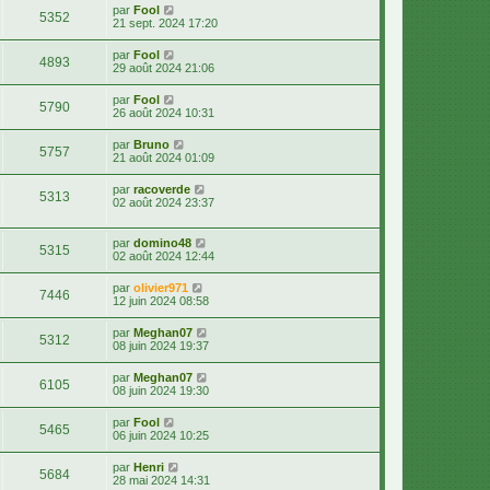
par
Fool
5352
21 sept. 2024 17:20
par
Fool
4893
29 août 2024 21:06
par
Fool
5790
26 août 2024 10:31
par
Bruno
5757
21 août 2024 01:09
par
racoverde
5313
02 août 2024 23:37
par
domino48
5315
02 août 2024 12:44
par
olivier971
7446
12 juin 2024 08:58
par
Meghan07
5312
08 juin 2024 19:37
par
Meghan07
6105
08 juin 2024 19:30
par
Fool
5465
06 juin 2024 10:25
par
Henri
5684
28 mai 2024 14:31