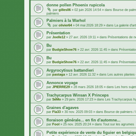
donne pollen Phoenix rupicola
par
gilles06
»
02 juin 2026 14:54
» dans
Bourse de palmi
palmiers
Palmiers à la Warhol
par
olivier64
»
04 mai 2026 18:29
» dans
La galerie d'art
Présentation
par
Joelle12
»
27 avr. 2026 19:11
» dans
Présentations de
Bu
par
BudgieShow76
»
22 avr. 2026 11:45
» dans
Présentati
Bu
par
BudgieShow76
»
22 avr. 2026 11:45
» dans
Présentati
Argyrocytisus battandieri
par
pastaga
»
12 avr. 2026 11:32
» dans
Les autres plantes
Annonce voyage
par
JPIERRE29
»
28 mars 2026 18:05
» dans
Les hors sujet
Trachycarpus Winsan X Princeps
par
SéMo
»
29 janv. 2026 17:23
» dans
Les Trachycarpus h
Graines d'agaves
par
Fla33
»
30 nov. 2025 09:03
» dans
Bourse de palmiers / 
floraison générale... en fin d'automne...
par
Fool
»
25 nov. 2025 20:24
» dans
Tout sur les agrumes
Petite expérience de vente du figuier en belgiqu