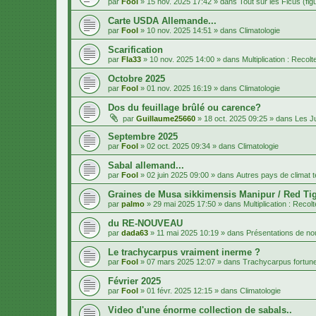
par
Fool
»
15 nov. 2025 17:42
» dans
Tout sur les Ficus (fig
Carte USDA Allemande...
par
Fool
»
10 nov. 2025 14:51
» dans
Climatologie
Scarification
par
Fla33
»
10 nov. 2025 14:00
» dans
Multiplication : Recol
Octobre 2025
par
Fool
»
01 nov. 2025 16:19
» dans
Climatologie
Dos du feuillage brûlé ou carence?
par
Guillaume25660
»
18 oct. 2025 09:25
» dans
Les J
Septembre 2025
par
Fool
»
02 oct. 2025 09:34
» dans
Climatologie
Sabal allemand...
par
Fool
»
02 juin 2025 09:00
» dans
Autres pays de climat 
Graines de Musa sikkimensis Manipur / Red Tig
par
palmo
»
29 mai 2025 17:50
» dans
Multiplication : Recol
du RE-NOUVEAU
par
dada63
»
11 mai 2025 10:19
» dans
Présentations de 
Le trachycarpus vraiment inerme ?
par
Fool
»
07 mars 2025 12:07
» dans
Trachycarpus fortune
Février 2025
par
Fool
»
01 févr. 2025 12:15
» dans
Climatologie
Video d'une énorme collection de sabals..