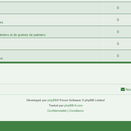
0
0
mes
0
palmiers et de graines de palmiers
0
0
tus
Nou
Développé par
phpBB
® Forum Software © phpBB Limited
Traduit par
phpBB-fr.com
Confidentialité
|
Conditions