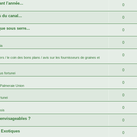
nt l'année...
0
 du canal...
0
ue sous serre...
0
0
ia
0
rs / le coin des bons plans / avis sur les fournisseurs de graines et
0
s fortunei
0
 Palmeraie Union
0
tunei
0
sis
 envisageables ?
0
s Exotiques
0