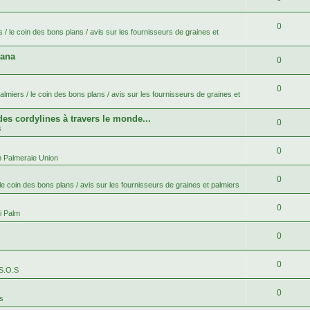
0
 / le coin des bons plans / avis sur les fournisseurs de graines et
bana
0
0
lmiers / le coin des bons plans / avis sur les fournisseurs de graines et
 des cordylines à travers le monde...
0
s
0
n Palmeraie Union
0
le coin des bons plans / avis sur les fournisseurs de graines et palmiers
0
i Palm
0
0
 S.O.S
0
es