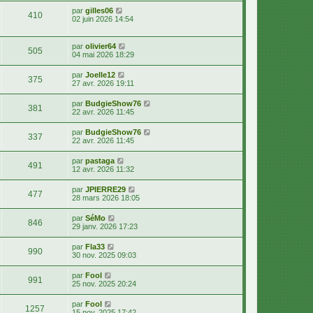
par
gilles06
410
02 juin 2026 14:54
par
olivier64
505
04 mai 2026 18:29
par
Joelle12
375
27 avr. 2026 19:11
par
BudgieShow76
381
22 avr. 2026 11:45
par
BudgieShow76
337
22 avr. 2026 11:45
par
pastaga
491
12 avr. 2026 11:32
par
JPIERRE29
477
28 mars 2026 18:05
par
SéMo
846
29 janv. 2026 17:23
par
Fla33
990
30 nov. 2025 09:03
par
Fool
991
25 nov. 2025 20:24
par
Fool
1257
15 nov. 2025 17:42