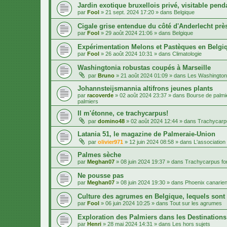
Jardin exotique bruxellois privé, visitable penda
par
Fool
»
21 sept. 2024 17:20
» dans
Belgique
Cigale grise entendue du côté d'Anderlecht près
par
Fool
»
29 août 2024 21:06
» dans
Belgique
Expérimentation Melons et Pastèques en Belgiq
par
Fool
»
26 août 2024 10:31
» dans
Climatologie
Washingtonia robustas coupés à Marseille
par
Bruno
»
21 août 2024 01:09
» dans
Les Washington
Johannsteijsmannia altifrons jeunes plants
par
racoverde
»
02 août 2024 23:37
» dans
Bourse de palmie
palmiers
Il m'étonne, ce trachycarpus!
par
domino48
»
02 août 2024 12:44
» dans
Trachycarpu
Latania 51, le magazine de Palmeraie-Union
par
olivier971
»
12 juin 2024 08:58
» dans
L'association
Palmes sèche
par
Meghan07
»
08 juin 2024 19:37
» dans
Trachycarpus for
Ne pousse pas
par
Meghan07
»
08 juin 2024 19:30
» dans
Phoenix canarien
Culture des agrumes en Belgique, lequels sont
par
Fool
»
06 juin 2024 10:25
» dans
Tout sur les agrumes
Exploration des Palmiers dans les Destination
par
Henri
»
28 mai 2024 14:31
» dans
Les hors sujets