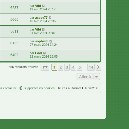
par
Vibi
6237
19 avr. 2024 23:17
par
aspsy77
5665
16 avr. 2024 23:36
par
Vibi
5611
01 avr. 2024 09:01
par
sophielb
8135
27 mars 2024 14:24
par
Fool
6402
22 mars 2024 13:05
Page
1
sur
14
1
2
3
4
5
14
Suivante
656 résultats trouvés
…
Aller à
s contacter
Supprimer les cookies
Heures au format
UTC+02:00