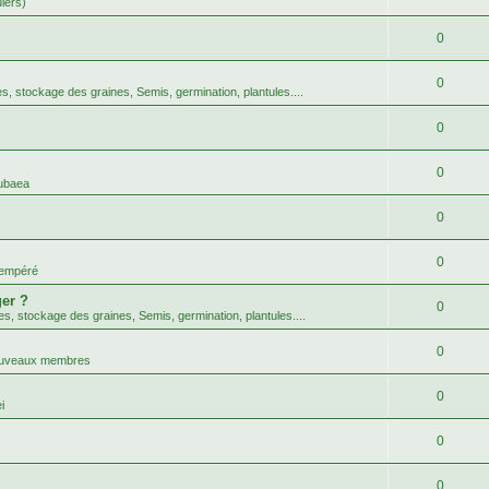
uiers)
0
0
tes, stockage des graines, Semis, germination, plantules....
0
0
ubaea
0
0
tempéré
er ?
0
tes, stockage des graines, Semis, germination, plantules....
0
nouveaux membres
0
i
0
0