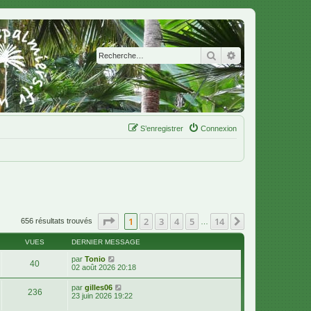
Rechercher
Recherche avanc
S’enregistrer
Connexion
Page
1
sur
14
1
2
3
4
5
14
Suivante
656 résultats trouvés
…
VUES
DERNIER MESSAGE
par
Tonio
40
02 août 2026 20:18
par
gilles06
236
23 juin 2026 19:22