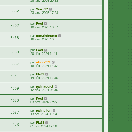
28 janv. 2025 20:52
par
Vince22
3852
23 janv. 2025 17:23
par
Fool
3502
18 janv. 2025 10:57
par
romainbrunet
3438
16 janv. 2025 16:01
par
Fool
3939
20 déc. 2024 11:11
par
olivier971
5557
18 déc. 2024 12:32
par
Fla33
4341
14 déc. 2024 19:36
par
palmaddict
4309
12 déc. 2024 03:36
par
Fool
4680
03 nov. 2024 22:22
par
palmdijon
5037
13 oct. 2024 00:54
par
Fla33
5173
01 oct. 2024 12:56