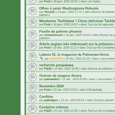
par
Fool
»
28 janv. 2025 20:52
» dans
Les Sabal
Offres à saisir Washingtonia Robusta
par
Vince22
»
23 janv. 2025 17:23
» dans
Bourse de palmiers
palmiers
Mandarine 'Tachibana' / Citrus deliciosa 'Tachi
par
Fool
»
18 janv. 2025 10:57
» dans
Tout sur les agrumes
Feuille de palmier phoenix
par
romainbrunet
»
16 janv. 2025 16:01
» dans
Bourse de pa
palmiers
Article anglais très intéressant sur la présence
par
Fool
»
20 déc. 2024 11:11
» dans
Tout sur les Cordyline
Latania 52, le magazine de Palmeraie-Union
par
olivier971
»
18 déc. 2024 12:32
» dans
L'associatio
recherche parajubaea
par
Fla33
»
14 déc. 2024 19:36
» dans
Bourse de palmiers / 
Graines de syagrus Amara
par
palmaddict
»
12 déc. 2024 03:36
» dans
L'association T
Novembre 2024
par
Fool
»
03 nov. 2024 22:22
» dans
Climatologie
Confidor
par
palmdijon
»
13 oct. 2024 00:54
» dans
Docteur palmier
Cordyline indivisa
par
Fla33
»
01 oct. 2024 12:56
» dans
Tout sur les Cordylin