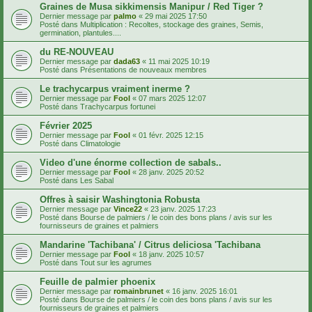
Graines de Musa sikkimensis Manipur / Red Tiger ?
Dernier message par
palmo
«
29 mai 2025 17:50
Posté dans
Multiplication : Recoltes, stockage des graines, Semis,
germination, plantules....
du RE-NOUVEAU
Dernier message par
dada63
«
11 mai 2025 10:19
Posté dans
Présentations de nouveaux membres
Le trachycarpus vraiment inerme ?
Dernier message par
Fool
«
07 mars 2025 12:07
Posté dans
Trachycarpus fortunei
Février 2025
Dernier message par
Fool
«
01 févr. 2025 12:15
Posté dans
Climatologie
Video d'une énorme collection de sabals..
Dernier message par
Fool
«
28 janv. 2025 20:52
Posté dans
Les Sabal
Offres à saisir Washingtonia Robusta
Dernier message par
Vince22
«
23 janv. 2025 17:23
Posté dans
Bourse de palmiers / le coin des bons plans / avis sur les
fournisseurs de graines et palmiers
Mandarine 'Tachibana' / Citrus deliciosa 'Tachibana
Dernier message par
Fool
«
18 janv. 2025 10:57
Posté dans
Tout sur les agrumes
Feuille de palmier phoenix
Dernier message par
romainbrunet
«
16 janv. 2025 16:01
Posté dans
Bourse de palmiers / le coin des bons plans / avis sur les
fournisseurs de graines et palmiers