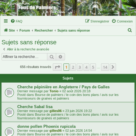
FAQ
S’enregistrer
Connexion
R
Site
Forum
Rechercher
Sujets sans réponse
e
Sujets sans réponse
c
Aller à la recherche avancée
h
Rechercher
Recherche avancée
e
Page
1
sur
14
1
2
3
4
5
14
Suivante
r
656 résultats trouvés
…
c
Sujets
h
Cherche pépinière en Angleterre / Pays de Galles
e
Dernier message par
Tonio
«
02 août 2026 20:18
Posté dans
Bourse de palmiers / le coin des bons plans / avis sur les
r
fournisseurs de graines et palmiers
Cherche Sabal lisa
Dernier message par
gilles06
«
23 juin 2026 19:22
Posté dans
Bourse de palmiers / le coin des bons plans / avis sur les
fournisseurs de graines et palmiers
donne pollen Phoenix rupicola
Dernier message par
gilles06
«
02 juin 2026 14:54
Posté dans
Bourse de palmiers / le coin des bons plans / avis sur les