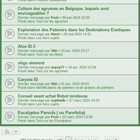
Culture des agrumes en Belgique, lequels sont
envisageables ?
Dernier message par
Fool
«
06 juin 2024 10:25
Posté dans
Tout sur les agrumes
Exploration des Palmiers dans les Destinations Exotiques
Dernier message par
Henri
«
28 mai 2024 14:31
Posté dans
Les hors sujets
Aloe ID 2
Dernier message par
Vibi
«
19 avr. 2024 23:17
Posté dans
Tout sur les Aloes
oligo element
Dernier message par
aspsy77
«
16 avr. 2024 23:36
Posté dans
Tout sur les agrumes
Caryota ID
Dernier message par
Vibi
«
01 avr. 2024 09:01
Posté dans
Identifications de palmiers et de graines de palmiers
Conseil avant achat Robot tondeuse
Dernier message par
sophielb
«
27 mars 2024 14:24
Posté dans
Les hors sujets
Eucalyptus Parvula ( ou Parvifolia)
Dernier message par
Fool
«
22 mars 2024 13:05
Posté dans
Tout sur les Eucalyptus
Page
1
sur
14
656 résultats trouvés