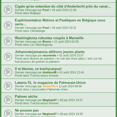
Cigale grise entendue du côté d'Anderlecht près du canal...
Dernier message par
Fool
«
29 août 2024 21:06
Posté dans
Belgique
Expérimentation Melons et Pastèques en Belgique sous
serre...
Dernier message par
Fool
«
26 août 2024 10:31
Posté dans
Climatologie
Washingtonia robustas coupés à Marseille
Dernier message par
Bruno
«
21 août 2024 01:09
Posté dans
Les Washingtonia
Johannsteijsmannia altifrons jeunes plants
Dernier message par
racoverde
«
02 août 2024 23:37
Posté dans
Bourse de palmiers / le coin des bons plans / avis sur les
fournisseurs de graines et palmiers
Il m'étonne, ce trachycarpus!
Dernier message par
domino48
«
02 août 2024 12:44
Posté dans
Trachycarpus fortunei
Latania 51, le magazine de Palmeraie-Union
Dernier message par
olivier971
«
12 juin 2024 08:58
Posté dans
L'association Palmeraie Union
Palmes sèche
Dernier message par
Meghan07
«
08 juin 2024 19:37
Posté dans
Trachycarpus fortunei
Ne pousse pas
Dernier message par
Meghan07
«
08 juin 2024 19:30
Posté dans
Phoenix canariensis