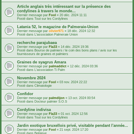
Article anglais très intéressant sur la présence des
cordylines à travers le monde...
Dernier message par
Fool
«
20 déc. 2024 11:11
Posté dans
Tout sur les Cordylines
Latania 52, le magazine de Palmeraie-Union
Dernier message par
olivier971
«
18 déc. 2024 12:32
Posté dans
L'association Palmeraie Union
recherche parajubaea
Dernier message par
Fla33
«
14 déc. 2024 19:36
Posté dans
Bourse de palmiers / le coin des bons plans / avis sur les
fournisseurs de graines et palmiers
Graines de syagrus Amara
Dernier message par
palmaddict
«
12 déc. 2024 03:36
Posté dans
L'association Ti Palm
Novembre 2024
Dernier message par
Fool
«
03 nov. 2024 22:22
Posté dans
Climatologie
Confidor
Dernier message par
palmdijon
«
13 oct. 2024 00:54
Posté dans
Docteur palmier S.O.S
Cordyline indivisa
Dernier message par
Fla33
«
01 oct. 2024 12:56
Posté dans
Tout sur les Cordylines
Jardin exotique bruxellois privé, visitable pendant l'année...
Dernier message par
Fool
«
21 sept. 2024 17:20
Posté dans
Belgique