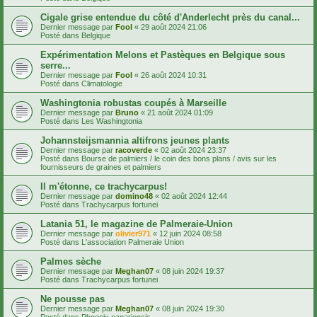
Cigale grise entendue du côté d'Anderlecht près du canal...
Dernier message par
Fool
«
29 août 2024 21:06
Posté dans
Belgique
Expérimentation Melons et Pastèques en Belgique sous
serre...
Dernier message par
Fool
«
26 août 2024 10:31
Posté dans
Climatologie
Washingtonia robustas coupés à Marseille
Dernier message par
Bruno
«
21 août 2024 01:09
Posté dans
Les Washingtonia
Johannsteijsmannia altifrons jeunes plants
Dernier message par
racoverde
«
02 août 2024 23:37
Posté dans
Bourse de palmiers / le coin des bons plans / avis sur les
fournisseurs de graines et palmiers
Il m'étonne, ce trachycarpus!
Dernier message par
domino48
«
02 août 2024 12:44
Posté dans
Trachycarpus fortunei
Latania 51, le magazine de Palmeraie-Union
Dernier message par
olivier971
«
12 juin 2024 08:58
Posté dans
L'association Palmeraie Union
Palmes sèche
Dernier message par
Meghan07
«
08 juin 2024 19:37
Posté dans
Trachycarpus fortunei
Ne pousse pas
Dernier message par
Meghan07
«
08 juin 2024 19:30
Posté dans
Phoenix canariensis