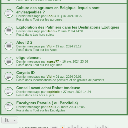
Culture des agrumes en Belgique, lequels sont
envisageables ?
Dernier message par
Fool
«
06 juin 2024 10:25
Posté dans
Tout sur les agrumes
Exploration des Palmiers dans les Destinations Exotiques
Dernier message par
Henri
«
28 mai 2024 14:31
Posté dans
Les hors sujets
Aloe ID 2
Dernier message par
Vibi
«
19 avr. 2024 23:17
Posté dans
Tout sur les Aloes
oligo element
Dernier message par
aspsy77
«
16 avr. 2024 23:36
Posté dans
Tout sur les agrumes
Caryota ID
Dernier message par
Vibi
«
01 avr. 2024 09:01
Posté dans
Identifications de palmiers et de graines de palmiers
Conseil avant achat Robot tondeuse
Dernier message par
sophielb
«
27 mars 2024 14:24
Posté dans
Les hors sujets
Eucalyptus Parvula ( ou Parvifolia)
Dernier message par
Fool
«
22 mars 2024 13:05
Posté dans
Tout sur les Eucalyptus
Page
1
sur
14
656 résultats trouvés