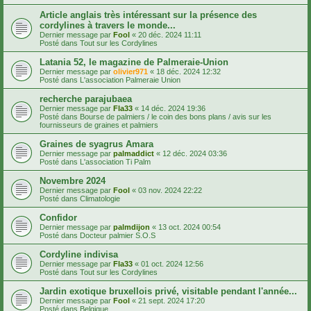
Article anglais très intéressant sur la présence des
cordylines à travers le monde...
Dernier message par
Fool
«
20 déc. 2024 11:11
Posté dans
Tout sur les Cordylines
Latania 52, le magazine de Palmeraie-Union
Dernier message par
olivier971
«
18 déc. 2024 12:32
Posté dans
L'association Palmeraie Union
recherche parajubaea
Dernier message par
Fla33
«
14 déc. 2024 19:36
Posté dans
Bourse de palmiers / le coin des bons plans / avis sur les
fournisseurs de graines et palmiers
Graines de syagrus Amara
Dernier message par
palmaddict
«
12 déc. 2024 03:36
Posté dans
L'association Ti Palm
Novembre 2024
Dernier message par
Fool
«
03 nov. 2024 22:22
Posté dans
Climatologie
Confidor
Dernier message par
palmdijon
«
13 oct. 2024 00:54
Posté dans
Docteur palmier S.O.S
Cordyline indivisa
Dernier message par
Fla33
«
01 oct. 2024 12:56
Posté dans
Tout sur les Cordylines
Jardin exotique bruxellois privé, visitable pendant l'année...
Dernier message par
Fool
«
21 sept. 2024 17:20
Posté dans
Belgique