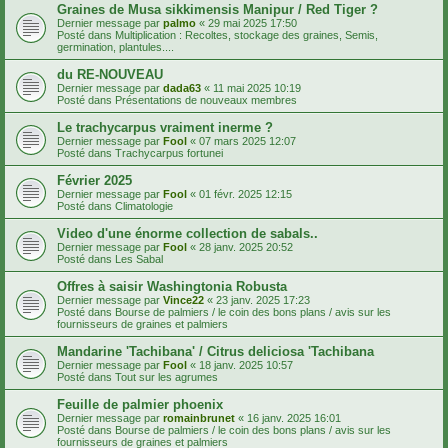
Graines de Musa sikkimensis Manipur / Red Tiger ?
Dernier message par
palmo
«
29 mai 2025 17:50
Posté dans
Multiplication : Recoltes, stockage des graines, Semis,
germination, plantules....
du RE-NOUVEAU
Dernier message par
dada63
«
11 mai 2025 10:19
Posté dans
Présentations de nouveaux membres
Le trachycarpus vraiment inerme ?
Dernier message par
Fool
«
07 mars 2025 12:07
Posté dans
Trachycarpus fortunei
Février 2025
Dernier message par
Fool
«
01 févr. 2025 12:15
Posté dans
Climatologie
Video d'une énorme collection de sabals..
Dernier message par
Fool
«
28 janv. 2025 20:52
Posté dans
Les Sabal
Offres à saisir Washingtonia Robusta
Dernier message par
Vince22
«
23 janv. 2025 17:23
Posté dans
Bourse de palmiers / le coin des bons plans / avis sur les
fournisseurs de graines et palmiers
Mandarine 'Tachibana' / Citrus deliciosa 'Tachibana
Dernier message par
Fool
«
18 janv. 2025 10:57
Posté dans
Tout sur les agrumes
Feuille de palmier phoenix
Dernier message par
romainbrunet
«
16 janv. 2025 16:01
Posté dans
Bourse de palmiers / le coin des bons plans / avis sur les
fournisseurs de graines et palmiers