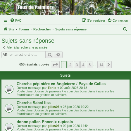
FAQ
S’enregistrer
Connexion
R
Site
Forum
Rechercher
Sujets sans réponse
e
Sujets sans réponse
c
Aller à la recherche avancée
h
Rechercher
Recherche avancée
e
Page
1
sur
14
1
2
3
4
5
14
Suivante
r
656 résultats trouvés
…
c
Sujets
h
Cherche pépinière en Angleterre / Pays de Galles
e
Dernier message par
Tonio
«
02 août 2026 20:18
Posté dans
Bourse de palmiers / le coin des bons plans / avis sur les
r
fournisseurs de graines et palmiers
Cherche Sabal lisa
Dernier message par
gilles06
«
23 juin 2026 19:22
Posté dans
Bourse de palmiers / le coin des bons plans / avis sur les
fournisseurs de graines et palmiers
donne pollen Phoenix rupicola
Dernier message par
gilles06
«
02 juin 2026 14:54
Posté dans
Bourse de palmiers / le coin des bons plans / avis sur les