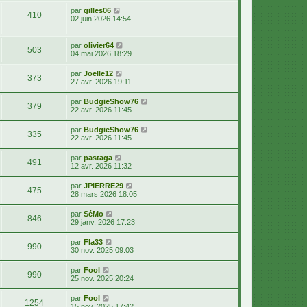
par
gilles06
410
02 juin 2026 14:54
par
olivier64
503
04 mai 2026 18:29
par
Joelle12
373
27 avr. 2026 19:11
par
BudgieShow76
379
22 avr. 2026 11:45
par
BudgieShow76
335
22 avr. 2026 11:45
par
pastaga
491
12 avr. 2026 11:32
par
JPIERRE29
475
28 mars 2026 18:05
par
SéMo
846
29 janv. 2026 17:23
par
Fla33
990
30 nov. 2025 09:03
par
Fool
990
25 nov. 2025 20:24
par
Fool
1254
15 nov. 2025 17:42