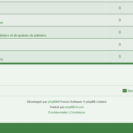
0
0
mes
0
palmiers et de graines de palmiers
0
0
tus
Nou
Développé par
phpBB
® Forum Software © phpBB Limited
Traduit par
phpBB-fr.com
Confidentialité
|
Conditions