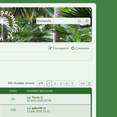
Rechercher
Recherche avanc
S’enregistrer
Connexion
Page
1
sur
14
1
2
3
4
5
14
Suivante
656 résultats trouvés
…
VUES
DERNIER MESSAGE
par
Tonio
39
02 août 2026 20:18
par
gilles06
236
23 juin 2026 19:22