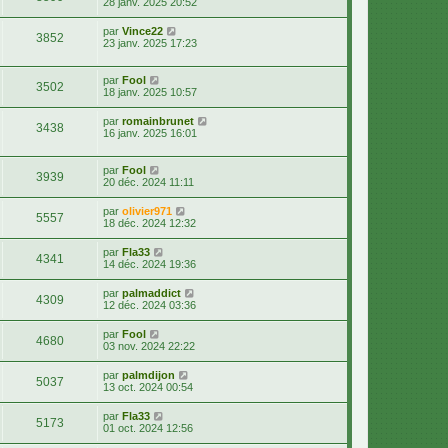
28 janv. 2025 20:52
par
Vince22
3852
23 janv. 2025 17:23
par
Fool
3502
18 janv. 2025 10:57
par
romainbrunet
3438
16 janv. 2025 16:01
par
Fool
3939
20 déc. 2024 11:11
par
olivier971
5557
18 déc. 2024 12:32
par
Fla33
4341
14 déc. 2024 19:36
par
palmaddict
4309
12 déc. 2024 03:36
par
Fool
4680
03 nov. 2024 22:22
par
palmdijon
5037
13 oct. 2024 00:54
par
Fla33
5173
01 oct. 2024 12:56