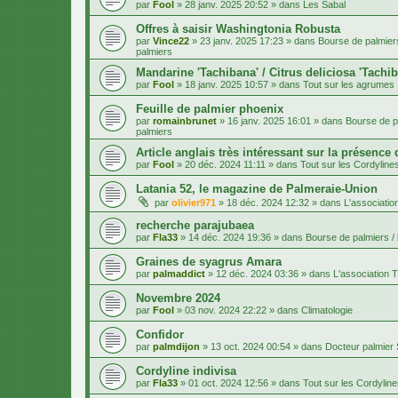
par
Fool
»
28 janv. 2025 20:52
» dans
Les Sabal
Offres à saisir Washingtonia Robusta
par
Vince22
»
23 janv. 2025 17:23
» dans
Bourse de palmiers
palmiers
Mandarine 'Tachibana' / Citrus deliciosa 'Tachi
par
Fool
»
18 janv. 2025 10:57
» dans
Tout sur les agrumes
Feuille de palmier phoenix
par
romainbrunet
»
16 janv. 2025 16:01
» dans
Bourse de pa
palmiers
Article anglais très intéressant sur la présence
par
Fool
»
20 déc. 2024 11:11
» dans
Tout sur les Cordyline
Latania 52, le magazine de Palmeraie-Union
par
olivier971
»
18 déc. 2024 12:32
» dans
L'associatio
recherche parajubaea
par
Fla33
»
14 déc. 2024 19:36
» dans
Bourse de palmiers / 
Graines de syagrus Amara
par
palmaddict
»
12 déc. 2024 03:36
» dans
L'association T
Novembre 2024
par
Fool
»
03 nov. 2024 22:22
» dans
Climatologie
Confidor
par
palmdijon
»
13 oct. 2024 00:54
» dans
Docteur palmier
Cordyline indivisa
par
Fla33
»
01 oct. 2024 12:56
» dans
Tout sur les Cordylin