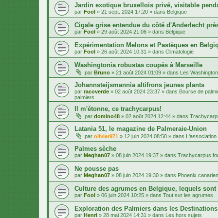
Jardin exotique bruxellois privé, visitable penda
par
Fool
»
21 sept. 2024 17:20
» dans
Belgique
Cigale grise entendue du côté d'Anderlecht près
par
Fool
»
29 août 2024 21:06
» dans
Belgique
Expérimentation Melons et Pastèques en Belgiq
par
Fool
»
26 août 2024 10:31
» dans
Climatologie
Washingtonia robustas coupés à Marseille
par
Bruno
»
21 août 2024 01:09
» dans
Les Washington
Johannsteijsmannia altifrons jeunes plants
par
racoverde
»
02 août 2024 23:37
» dans
Bourse de palmie
palmiers
Il m'étonne, ce trachycarpus!
par
domino48
»
02 août 2024 12:44
» dans
Trachycarpu
Latania 51, le magazine de Palmeraie-Union
par
olivier971
»
12 juin 2024 08:58
» dans
L'association
Palmes sèche
par
Meghan07
»
08 juin 2024 19:37
» dans
Trachycarpus for
Ne pousse pas
par
Meghan07
»
08 juin 2024 19:30
» dans
Phoenix canarien
Culture des agrumes en Belgique, lequels sont
par
Fool
»
06 juin 2024 10:25
» dans
Tout sur les agrumes
Exploration des Palmiers dans les Destination
par
Henri
»
28 mai 2024 14:31
» dans
Les hors sujets