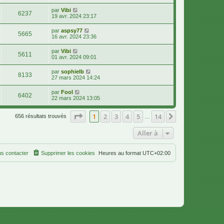
par
Vibi
6237
19 avr. 2024 23:17
par
aspsy77
5665
16 avr. 2024 23:36
par
Vibi
5611
01 avr. 2024 09:01
par
sophielb
8133
27 mars 2024 14:24
par
Fool
6402
22 mars 2024 13:05
Page
1
sur
14
1
2
3
4
5
14
Suivante
656 résultats trouvés
…
Aller à
s contacter
Supprimer les cookies
Heures au format
UTC+02:00