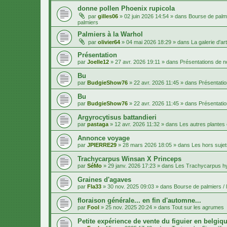
donne pollen Phoenix rupicola
par
gilles06
»
02 juin 2026 14:54
» dans
Bourse de palmi
palmiers
Palmiers à la Warhol
par
olivier64
»
04 mai 2026 18:29
» dans
La galerie d'art
Présentation
par
Joelle12
»
27 avr. 2026 19:11
» dans
Présentations de
Bu
par
BudgieShow76
»
22 avr. 2026 11:45
» dans
Présentati
Bu
par
BudgieShow76
»
22 avr. 2026 11:45
» dans
Présentati
Argyrocytisus battandieri
par
pastaga
»
12 avr. 2026 11:32
» dans
Les autres plantes
Annonce voyage
par
JPIERRE29
»
28 mars 2026 18:05
» dans
Les hors sujet
Trachycarpus Winsan X Princeps
par
SéMo
»
29 janv. 2026 17:23
» dans
Les Trachycarpus h
Graines d'agaves
par
Fla33
»
30 nov. 2025 09:03
» dans
Bourse de palmiers / 
floraison générale... en fin d'automne...
par
Fool
»
25 nov. 2025 20:24
» dans
Tout sur les agrumes
Petite expérience de vente du figuier en belgiqu