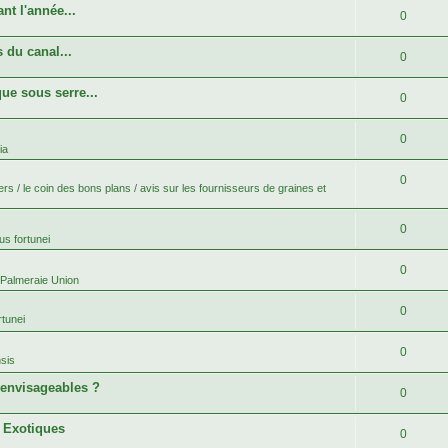
nt l'année...
0
 du canal...
0
ue sous serre...
0
0
ia
0
rs / le coin des bons plans / avis sur les fournisseurs de graines et
0
s fortunei
0
 Palmeraie Union
0
tunei
0
sis
 envisageables ?
0
s Exotiques
0