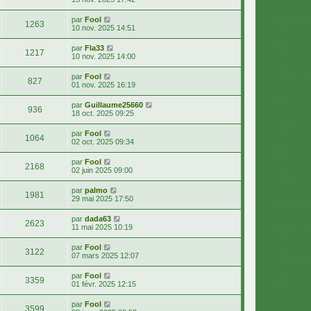
par
Fool
1263
10 nov. 2025 14:51
par
Fla33
1217
10 nov. 2025 14:00
par
Fool
827
01 nov. 2025 16:19
par
Guillaume25660
936
18 oct. 2025 09:25
par
Fool
1064
02 oct. 2025 09:34
par
Fool
2168
02 juin 2025 09:00
par
palmo
1981
29 mai 2025 17:50
par
dada63
2623
11 mai 2025 10:19
par
Fool
3122
07 mars 2025 12:07
par
Fool
3359
01 févr. 2025 12:15
par
Fool
3599