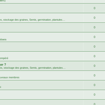
uiers)
0
0
tes, stockage des graines, Semis, germination, plantules....
0
0
ubaea
0
0
tempéré
er ?
0
tes, stockage des graines, Semis, germination, plantules....
0
nouveaux membres
0
i
0
0