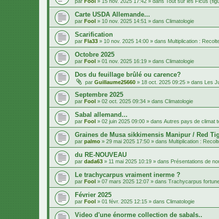
par
Fool
»
15 nov. 2025 17:42
» dans
Tout sur les Ficus (fig
Carte USDA Allemande...
par
Fool
»
10 nov. 2025 14:51
» dans
Climatologie
Scarification
par
Fla33
»
10 nov. 2025 14:00
» dans
Multiplication : Recol
Octobre 2025
par
Fool
»
01 nov. 2025 16:19
» dans
Climatologie
Dos du feuillage brûlé ou carence?
par
Guillaume25660
»
18 oct. 2025 09:25
» dans
Les J
Septembre 2025
par
Fool
»
02 oct. 2025 09:34
» dans
Climatologie
Sabal allemand...
par
Fool
»
02 juin 2025 09:00
» dans
Autres pays de climat 
Graines de Musa sikkimensis Manipur / Red Tig
par
palmo
»
29 mai 2025 17:50
» dans
Multiplication : Recol
du RE-NOUVEAU
par
dada63
»
11 mai 2025 10:19
» dans
Présentations de 
Le trachycarpus vraiment inerme ?
par
Fool
»
07 mars 2025 12:07
» dans
Trachycarpus fortune
Février 2025
par
Fool
»
01 févr. 2025 12:15
» dans
Climatologie
Video d'une énorme collection de sabals..