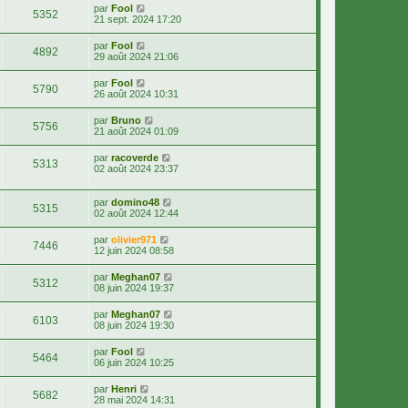
par
Fool
5352
21 sept. 2024 17:20
par
Fool
4892
29 août 2024 21:06
par
Fool
5790
26 août 2024 10:31
par
Bruno
5756
21 août 2024 01:09
par
racoverde
5313
02 août 2024 23:37
par
domino48
5315
02 août 2024 12:44
par
olivier971
7446
12 juin 2024 08:58
par
Meghan07
5312
08 juin 2024 19:37
par
Meghan07
6103
08 juin 2024 19:30
par
Fool
5464
06 juin 2024 10:25
par
Henri
5682
28 mai 2024 14:31