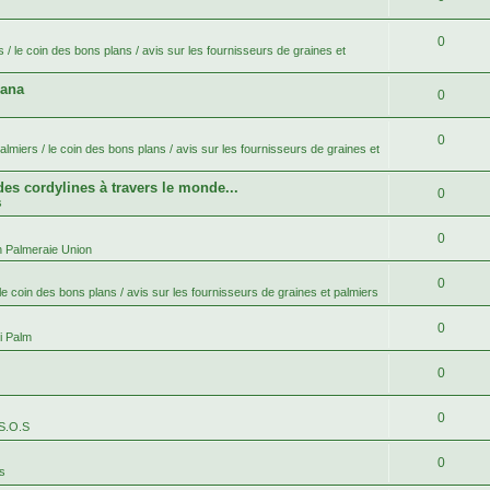
0
 / le coin des bons plans / avis sur les fournisseurs de graines et
bana
0
0
lmiers / le coin des bons plans / avis sur les fournisseurs de graines et
 des cordylines à travers le monde...
0
s
0
n Palmeraie Union
0
le coin des bons plans / avis sur les fournisseurs de graines et palmiers
0
i Palm
0
0
 S.O.S
0
es