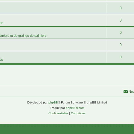
0
0
mes
0
palmiers et de graines de palmiers
0
0
tus
Nou
Développé par
phpBB
® Forum Software © phpBB Limited
Traduit par
phpBB-fr.com
Confidentialité
|
Conditions