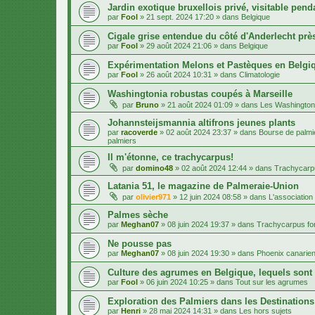
Jardin exotique bruxellois privé, visitable penda
par
Fool
»
21 sept. 2024 17:20
» dans
Belgique
Cigale grise entendue du côté d'Anderlecht près
par
Fool
»
29 août 2024 21:06
» dans
Belgique
Expérimentation Melons et Pastèques en Belgiq
par
Fool
»
26 août 2024 10:31
» dans
Climatologie
Washingtonia robustas coupés à Marseille
par
Bruno
»
21 août 2024 01:09
» dans
Les Washington
Johannsteijsmannia altifrons jeunes plants
par
racoverde
»
02 août 2024 23:37
» dans
Bourse de palmie
palmiers
Il m'étonne, ce trachycarpus!
par
domino48
»
02 août 2024 12:44
» dans
Trachycarpu
Latania 51, le magazine de Palmeraie-Union
par
olivier971
»
12 juin 2024 08:58
» dans
L'association
Palmes sèche
par
Meghan07
»
08 juin 2024 19:37
» dans
Trachycarpus for
Ne pousse pas
par
Meghan07
»
08 juin 2024 19:30
» dans
Phoenix canarien
Culture des agrumes en Belgique, lequels sont
par
Fool
»
06 juin 2024 10:25
» dans
Tout sur les agrumes
Exploration des Palmiers dans les Destination
par
Henri
»
28 mai 2024 14:31
» dans
Les hors sujets