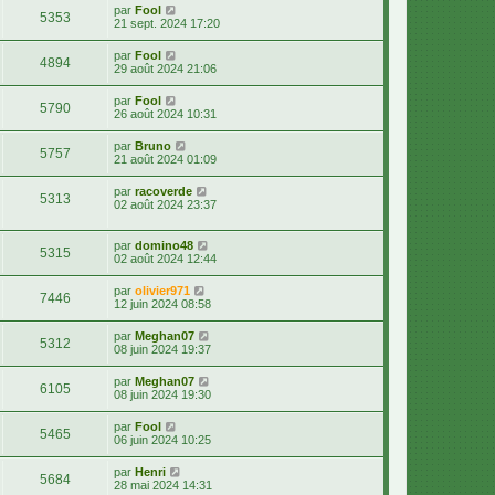
par
Fool
5353
21 sept. 2024 17:20
par
Fool
4894
29 août 2024 21:06
par
Fool
5790
26 août 2024 10:31
par
Bruno
5757
21 août 2024 01:09
par
racoverde
5313
02 août 2024 23:37
par
domino48
5315
02 août 2024 12:44
par
olivier971
7446
12 juin 2024 08:58
par
Meghan07
5312
08 juin 2024 19:37
par
Meghan07
6105
08 juin 2024 19:30
par
Fool
5465
06 juin 2024 10:25
par
Henri
5684
28 mai 2024 14:31