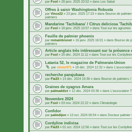
par
Fool
»
28 janv. 2025 20:52
» dans
Les Sabal
Offres à saisir Washingtonia Robusta
par
Vince22
»
23 janv. 2025 17:23
» dans
Bourse de palmiers
palmiers
Mandarine 'Tachibana' / Citrus deliciosa 'Tachi
par
Fool
»
18 janv. 2025 10:57
» dans
Tout sur les agrumes
Feuille de palmier phoenix
par
romainbrunet
»
16 janv. 2025 16:01
» dans
Bourse de pa
palmiers
Article anglais très intéressant sur la présence
par
Fool
»
20 déc. 2024 11:11
» dans
Tout sur les Cordyline
Latania 52, le magazine de Palmeraie-Union
par
olivier971
»
18 déc. 2024 12:32
» dans
L'associatio
recherche parajubaea
par
Fla33
»
14 déc. 2024 19:36
» dans
Bourse de palmiers / 
Graines de syagrus Amara
par
palmaddict
»
12 déc. 2024 03:36
» dans
L'association T
Novembre 2024
par
Fool
»
03 nov. 2024 22:22
» dans
Climatologie
Confidor
par
palmdijon
»
13 oct. 2024 00:54
» dans
Docteur palmier
Cordyline indivisa
par
Fla33
»
01 oct. 2024 12:56
» dans
Tout sur les Cordylin