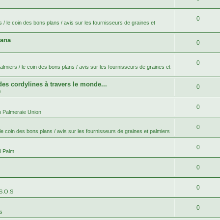
0
 / le coin des bons plans / avis sur les fournisseurs de graines et
bana
0
0
lmiers / le coin des bons plans / avis sur les fournisseurs de graines et
 des cordylines à travers le monde...
0
s
0
n Palmeraie Union
0
le coin des bons plans / avis sur les fournisseurs de graines et palmiers
0
i Palm
0
0
 S.O.S
0
es