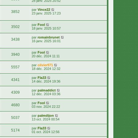
28 janv. 2025 20:52
par
Vince22
3852
23 janv. 2025 17:23
par
Fool
3502
18 janv. 2025 10:57
par
romainbrunet
3438
16 janv. 2025 16:01
par
Fool
3940
20 déc. 2024 11:11
par
olivier971
5557
18 déc. 2024 12:32
par
Fla33
4341
14 déc. 2024 19:36
par
palmaddict
4309
12 déc. 2024 03:36
par
Fool
4680
03 nov. 2024 22:22
par
palmdijon
5037
13 oct. 2024 00:54
par
Fla33
5174
01 oct. 2024 12:56