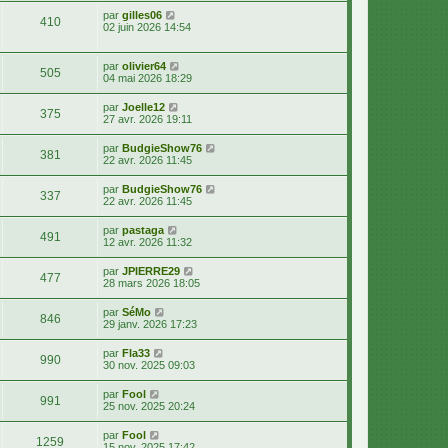
par
gilles06
410
02 juin 2026 14:54
par
olivier64
505
04 mai 2026 18:29
par
Joelle12
375
27 avr. 2026 19:11
par
BudgieShow76
381
22 avr. 2026 11:45
par
BudgieShow76
337
22 avr. 2026 11:45
par
pastaga
491
12 avr. 2026 11:32
par
JPIERRE29
477
28 mars 2026 18:05
par
SéMo
846
29 janv. 2026 17:23
par
Fla33
990
30 nov. 2025 09:03
par
Fool
991
25 nov. 2025 20:24
par
Fool
1259
15 nov. 2025 17:42