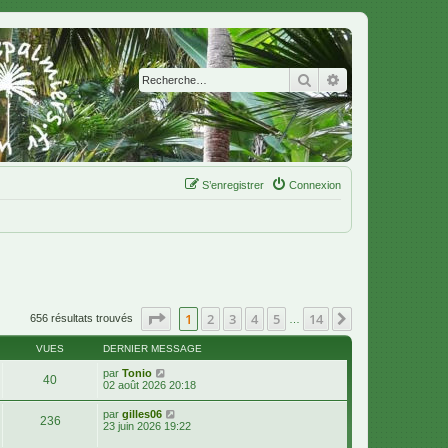
Rechercher
Recherche avanc
S’enregistrer
Connexion
Page
1
sur
14
1
2
3
4
5
14
Suivante
656 résultats trouvés
…
VUES
DERNIER MESSAGE
par
Tonio
40
02 août 2026 20:18
par
gilles06
236
23 juin 2026 19:22