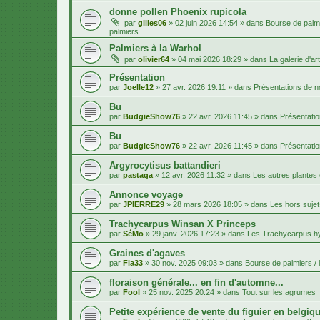
donne pollen Phoenix rupicola
par
gilles06
»
02 juin 2026 14:54
» dans
Bourse de palmi
palmiers
Palmiers à la Warhol
par
olivier64
»
04 mai 2026 18:29
» dans
La galerie d'art
Présentation
par
Joelle12
»
27 avr. 2026 19:11
» dans
Présentations de
Bu
par
BudgieShow76
»
22 avr. 2026 11:45
» dans
Présentati
Bu
par
BudgieShow76
»
22 avr. 2026 11:45
» dans
Présentati
Argyrocytisus battandieri
par
pastaga
»
12 avr. 2026 11:32
» dans
Les autres plantes
Annonce voyage
par
JPIERRE29
»
28 mars 2026 18:05
» dans
Les hors sujet
Trachycarpus Winsan X Princeps
par
SéMo
»
29 janv. 2026 17:23
» dans
Les Trachycarpus h
Graines d'agaves
par
Fla33
»
30 nov. 2025 09:03
» dans
Bourse de palmiers / 
floraison générale... en fin d'automne...
par
Fool
»
25 nov. 2025 20:24
» dans
Tout sur les agrumes
Petite expérience de vente du figuier en belgiqu