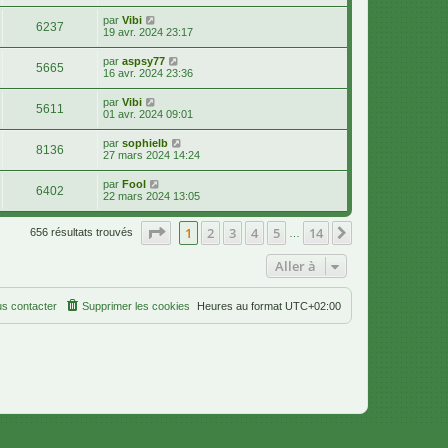
par
Vibi
6237
19 avr. 2024 23:17
par
aspsy77
5665
16 avr. 2024 23:36
par
Vibi
5611
01 avr. 2024 09:01
par
sophielb
8136
27 mars 2024 14:24
par
Fool
6402
22 mars 2024 13:05
Page
1
sur
14
1
2
3
4
5
14
Suivante
656 résultats trouvés
…
Aller à
s contacter
Supprimer les cookies
Heures au format
UTC+02:00