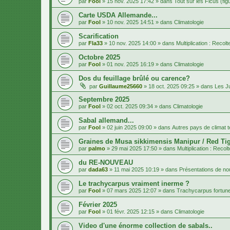
par
Fool
»
15 nov. 2025 17:42
» dans
Tout sur les Ficus (fig
Carte USDA Allemande...
par
Fool
»
10 nov. 2025 14:51
» dans
Climatologie
Scarification
par
Fla33
»
10 nov. 2025 14:00
» dans
Multiplication : Recol
Octobre 2025
par
Fool
»
01 nov. 2025 16:19
» dans
Climatologie
Dos du feuillage brûlé ou carence?
par
Guillaume25660
»
18 oct. 2025 09:25
» dans
Les J
Septembre 2025
par
Fool
»
02 oct. 2025 09:34
» dans
Climatologie
Sabal allemand...
par
Fool
»
02 juin 2025 09:00
» dans
Autres pays de climat 
Graines de Musa sikkimensis Manipur / Red Tig
par
palmo
»
29 mai 2025 17:50
» dans
Multiplication : Recol
du RE-NOUVEAU
par
dada63
»
11 mai 2025 10:19
» dans
Présentations de 
Le trachycarpus vraiment inerme ?
par
Fool
»
07 mars 2025 12:07
» dans
Trachycarpus fortune
Février 2025
par
Fool
»
01 févr. 2025 12:15
» dans
Climatologie
Video d'une énorme collection de sabals..