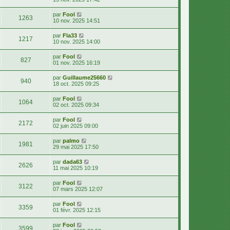
par
Fool
1263
10 nov. 2025 14:51
par
Fla33
1217
10 nov. 2025 14:00
par
Fool
827
01 nov. 2025 16:19
par
Guillaume25660
940
18 oct. 2025 09:25
par
Fool
1064
02 oct. 2025 09:34
par
Fool
2172
02 juin 2025 09:00
par
palmo
1981
29 mai 2025 17:50
par
dada63
2626
11 mai 2025 10:19
par
Fool
3122
07 mars 2025 12:07
par
Fool
3359
01 févr. 2025 12:15
par
Fool
3599