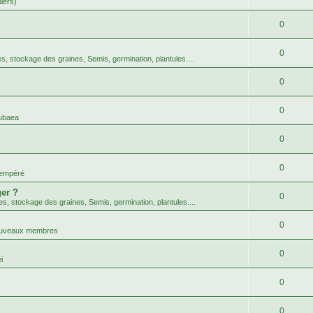
uiers)
0
0
tes, stockage des graines, Semis, germination, plantules....
0
0
ubaea
0
0
tempéré
er ?
0
tes, stockage des graines, Semis, germination, plantules....
0
nouveaux membres
0
i
0
0