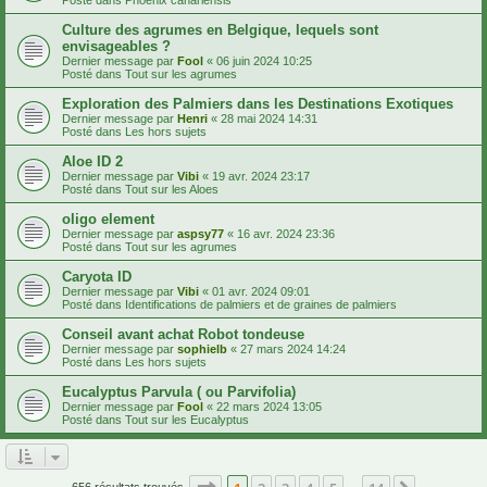
Culture des agrumes en Belgique, lequels sont
envisageables ?
Dernier message par
Fool
«
06 juin 2024 10:25
Posté dans
Tout sur les agrumes
Exploration des Palmiers dans les Destinations Exotiques
Dernier message par
Henri
«
28 mai 2024 14:31
Posté dans
Les hors sujets
Aloe ID 2
Dernier message par
Vibi
«
19 avr. 2024 23:17
Posté dans
Tout sur les Aloes
oligo element
Dernier message par
aspsy77
«
16 avr. 2024 23:36
Posté dans
Tout sur les agrumes
Caryota ID
Dernier message par
Vibi
«
01 avr. 2024 09:01
Posté dans
Identifications de palmiers et de graines de palmiers
Conseil avant achat Robot tondeuse
Dernier message par
sophielb
«
27 mars 2024 14:24
Posté dans
Les hors sujets
Eucalyptus Parvula ( ou Parvifolia)
Dernier message par
Fool
«
22 mars 2024 13:05
Posté dans
Tout sur les Eucalyptus
Page
1
sur
14
656 résultats trouvés