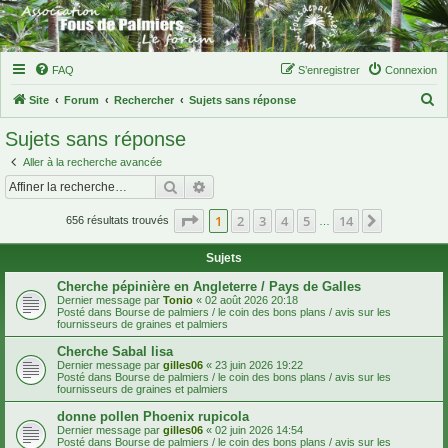
FAQ
S’enregistrer
Connexion
R
Site
Forum
Rechercher
Sujets sans réponse
e
Sujets sans réponse
c
Aller à la recherche avancée
h
Rechercher
Recherche avancée
e
Page
1
sur
14
1
2
3
4
5
14
Suivante
r
656 résultats trouvés
…
c
Sujets
h
Cherche pépinière en Angleterre / Pays de Galles
e
Dernier message par
Tonio
«
02 août 2026 20:18
Posté dans
Bourse de palmiers / le coin des bons plans / avis sur les
r
fournisseurs de graines et palmiers
Cherche Sabal lisa
Dernier message par
gilles06
«
23 juin 2026 19:22
Posté dans
Bourse de palmiers / le coin des bons plans / avis sur les
fournisseurs de graines et palmiers
donne pollen Phoenix rupicola
Dernier message par
gilles06
«
02 juin 2026 14:54
Posté dans
Bourse de palmiers / le coin des bons plans / avis sur les