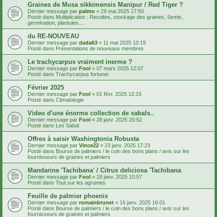
Graines de Musa sikkimensis Manipur / Red Tiger ?
Dernier message par
palmo
«
29 mai 2025 17:50
Posté dans
Multiplication : Recoltes, stockage des graines, Semis,
germination, plantules....
du RE-NOUVEAU
Dernier message par
dada63
«
11 mai 2025 10:19
Posté dans
Présentations de nouveaux membres
Le trachycarpus vraiment inerme ?
Dernier message par
Fool
«
07 mars 2025 12:07
Posté dans
Trachycarpus fortunei
Février 2025
Dernier message par
Fool
«
01 févr. 2025 12:15
Posté dans
Climatologie
Video d'une énorme collection de sabals..
Dernier message par
Fool
«
28 janv. 2025 20:52
Posté dans
Les Sabal
Offres à saisir Washingtonia Robusta
Dernier message par
Vince22
«
23 janv. 2025 17:23
Posté dans
Bourse de palmiers / le coin des bons plans / avis sur les
fournisseurs de graines et palmiers
Mandarine 'Tachibana' / Citrus deliciosa 'Tachibana
Dernier message par
Fool
«
18 janv. 2025 10:57
Posté dans
Tout sur les agrumes
Feuille de palmier phoenix
Dernier message par
romainbrunet
«
16 janv. 2025 16:01
Posté dans
Bourse de palmiers / le coin des bons plans / avis sur les
fournisseurs de graines et palmiers