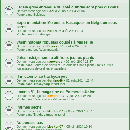
Cigale grise entendue du côté d'Anderlecht près du canal...
Dernier message par
Fool
«
29 août 2024 21:06
Posté dans
Belgique
Expérimentation Melons et Pastèques en Belgique sous
serre...
Dernier message par
Fool
«
26 août 2024 10:31
Posté dans
Climatologie
Washingtonia robustas coupés à Marseille
Dernier message par
Bruno
«
21 août 2024 01:09
Posté dans
Les Washingtonia
Johannsteijsmannia altifrons jeunes plants
Dernier message par
racoverde
«
02 août 2024 23:37
Posté dans
Bourse de palmiers / le coin des bons plans / avis sur les
fournisseurs de graines et palmiers
Il m'étonne, ce trachycarpus!
Dernier message par
domino48
«
02 août 2024 12:44
Posté dans
Trachycarpus fortunei
Latania 51, le magazine de Palmeraie-Union
Dernier message par
olivier971
«
12 juin 2024 08:58
Posté dans
L'association Palmeraie Union
Palmes sèche
Dernier message par
Meghan07
«
08 juin 2024 19:37
Posté dans
Trachycarpus fortunei
Ne pousse pas
Dernier message par
Meghan07
«
08 juin 2024 19:30
Posté dans
Phoenix canariensis