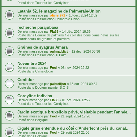
Posté dans
Tout sur les Cordylines
Latania 52, le magazine de Palmeraie-Union
Dernier message par
olivier971
«
18 déc. 2024 12:32
Posté dans
L'association Palmeraie Union
recherche parajubaea
Dernier message par
Fla33
«
14 déc. 2024 19:36
Posté dans
Bourse de palmiers / le coin des bons plans / avis sur les
fournisseurs de graines et palmiers
Graines de syagrus Amara
Dernier message par
palmaddict
«
12 déc. 2024 03:36
Posté dans
L'association Ti Palm
Novembre 2024
Dernier message par
Fool
«
03 nov. 2024 22:22
Posté dans
Climatologie
Confidor
Dernier message par
palmdijon
«
13 oct. 2024 00:54
Posté dans
Docteur palmier S.O.S
Cordyline indivisa
Dernier message par
Fla33
«
01 oct. 2024 12:56
Posté dans
Tout sur les Cordylines
Jardin exotique bruxellois privé, visitable pendant l'année...
Dernier message par
Fool
«
21 sept. 2024 17:20
Posté dans
Belgique
Cigale grise entendue du côté d'Anderlecht près du canal...
Dernier message par
Fool
«
29 août 2024 21:06
Posté dans
Belgique