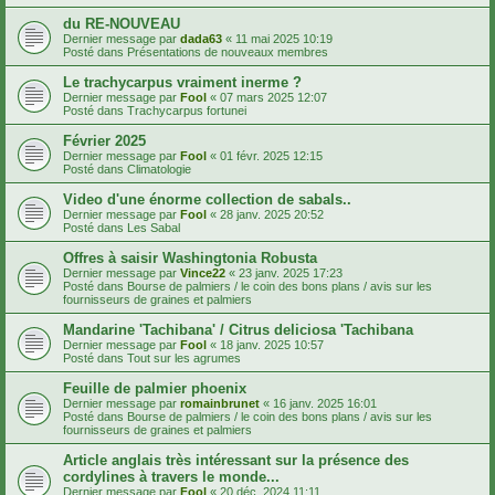
du RE-NOUVEAU
Dernier message par
dada63
«
11 mai 2025 10:19
Posté dans
Présentations de nouveaux membres
Le trachycarpus vraiment inerme ?
Dernier message par
Fool
«
07 mars 2025 12:07
Posté dans
Trachycarpus fortunei
Février 2025
Dernier message par
Fool
«
01 févr. 2025 12:15
Posté dans
Climatologie
Video d'une énorme collection de sabals..
Dernier message par
Fool
«
28 janv. 2025 20:52
Posté dans
Les Sabal
Offres à saisir Washingtonia Robusta
Dernier message par
Vince22
«
23 janv. 2025 17:23
Posté dans
Bourse de palmiers / le coin des bons plans / avis sur les
fournisseurs de graines et palmiers
Mandarine 'Tachibana' / Citrus deliciosa 'Tachibana
Dernier message par
Fool
«
18 janv. 2025 10:57
Posté dans
Tout sur les agrumes
Feuille de palmier phoenix
Dernier message par
romainbrunet
«
16 janv. 2025 16:01
Posté dans
Bourse de palmiers / le coin des bons plans / avis sur les
fournisseurs de graines et palmiers
Article anglais très intéressant sur la présence des
cordylines à travers le monde...
Dernier message par
Fool
«
20 déc. 2024 11:11