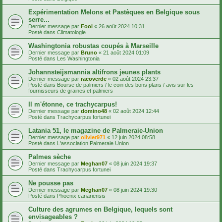
Expérimentation Melons et Pastèques en Belgique sous
serre...
Dernier message par
Fool
«
26 août 2024 10:31
Posté dans
Climatologie
Washingtonia robustas coupés à Marseille
Dernier message par
Bruno
«
21 août 2024 01:09
Posté dans
Les Washingtonia
Johannsteijsmannia altifrons jeunes plants
Dernier message par
racoverde
«
02 août 2024 23:37
Posté dans
Bourse de palmiers / le coin des bons plans / avis sur les
fournisseurs de graines et palmiers
Il m'étonne, ce trachycarpus!
Dernier message par
domino48
«
02 août 2024 12:44
Posté dans
Trachycarpus fortunei
Latania 51, le magazine de Palmeraie-Union
Dernier message par
olivier971
«
12 juin 2024 08:58
Posté dans
L'association Palmeraie Union
Palmes sèche
Dernier message par
Meghan07
«
08 juin 2024 19:37
Posté dans
Trachycarpus fortunei
Ne pousse pas
Dernier message par
Meghan07
«
08 juin 2024 19:30
Posté dans
Phoenix canariensis
Culture des agrumes en Belgique, lequels sont
envisageables ?