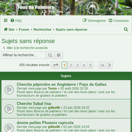
FAQ
S’enregistrer
Connexion
R
Site
Forum
Rechercher
Sujets sans réponse
e
Sujets sans réponse
c
Aller à la recherche avancée
h
Rechercher
Recherche avancée
e
Page
1
sur
14
1
2
3
4
5
14
Suivante
r
655 résultats trouvés
…
c
Sujets
h
Cherche pépinière en Angleterre / Pays de Galles
e
Dernier message par
Tonio
«
02 août 2026 20:18
Posté dans
Bourse de palmiers / le coin des bons plans / avis sur les
r
fournisseurs de graines et palmiers
Cherche Sabal lisa
Dernier message par
gilles06
«
23 juin 2026 19:22
Posté dans
Bourse de palmiers / le coin des bons plans / avis sur les
fournisseurs de graines et palmiers
donne pollen Phoenix rupicola
Dernier message par
gilles06
«
02 juin 2026 14:54
Posté dans
Bourse de palmiers / le coin des bons plans / avis sur les