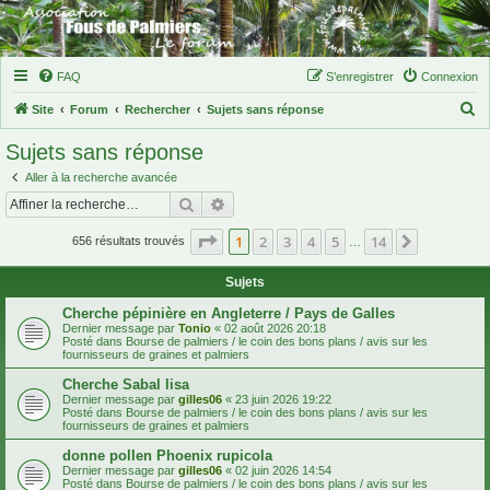
FAQ
S’enregistrer
Connexion
R
Site
Forum
Rechercher
Sujets sans réponse
e
Sujets sans réponse
c
Aller à la recherche avancée
h
Rechercher
Recherche avancée
e
Page
1
sur
14
1
2
3
4
5
14
Suivante
r
656 résultats trouvés
…
c
Sujets
h
Cherche pépinière en Angleterre / Pays de Galles
e
Dernier message par
Tonio
«
02 août 2026 20:18
Posté dans
Bourse de palmiers / le coin des bons plans / avis sur les
r
fournisseurs de graines et palmiers
Cherche Sabal lisa
Dernier message par
gilles06
«
23 juin 2026 19:22
Posté dans
Bourse de palmiers / le coin des bons plans / avis sur les
fournisseurs de graines et palmiers
donne pollen Phoenix rupicola
Dernier message par
gilles06
«
02 juin 2026 14:54
Posté dans
Bourse de palmiers / le coin des bons plans / avis sur les