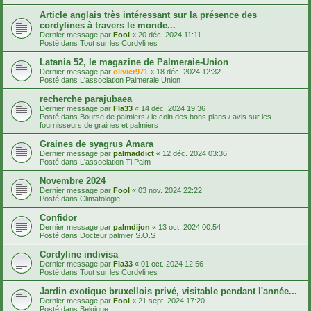
Article anglais très intéressant sur la présence des
cordylines à travers le monde...
Dernier message par
Fool
«
20 déc. 2024 11:11
Posté dans
Tout sur les Cordylines
Latania 52, le magazine de Palmeraie-Union
Dernier message par
olivier971
«
18 déc. 2024 12:32
Posté dans
L'association Palmeraie Union
recherche parajubaea
Dernier message par
Fla33
«
14 déc. 2024 19:36
Posté dans
Bourse de palmiers / le coin des bons plans / avis sur les
fournisseurs de graines et palmiers
Graines de syagrus Amara
Dernier message par
palmaddict
«
12 déc. 2024 03:36
Posté dans
L'association Ti Palm
Novembre 2024
Dernier message par
Fool
«
03 nov. 2024 22:22
Posté dans
Climatologie
Confidor
Dernier message par
palmdijon
«
13 oct. 2024 00:54
Posté dans
Docteur palmier S.O.S
Cordyline indivisa
Dernier message par
Fla33
«
01 oct. 2024 12:56
Posté dans
Tout sur les Cordylines
Jardin exotique bruxellois privé, visitable pendant l'année...
Dernier message par
Fool
«
21 sept. 2024 17:20
Posté dans
Belgique