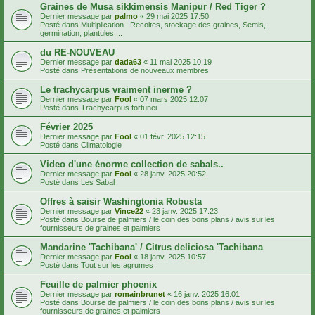
Graines de Musa sikkimensis Manipur / Red Tiger ?
Dernier message par
palmo
«
29 mai 2025 17:50
Posté dans
Multiplication : Recoltes, stockage des graines, Semis,
germination, plantules....
du RE-NOUVEAU
Dernier message par
dada63
«
11 mai 2025 10:19
Posté dans
Présentations de nouveaux membres
Le trachycarpus vraiment inerme ?
Dernier message par
Fool
«
07 mars 2025 12:07
Posté dans
Trachycarpus fortunei
Février 2025
Dernier message par
Fool
«
01 févr. 2025 12:15
Posté dans
Climatologie
Video d'une énorme collection de sabals..
Dernier message par
Fool
«
28 janv. 2025 20:52
Posté dans
Les Sabal
Offres à saisir Washingtonia Robusta
Dernier message par
Vince22
«
23 janv. 2025 17:23
Posté dans
Bourse de palmiers / le coin des bons plans / avis sur les
fournisseurs de graines et palmiers
Mandarine 'Tachibana' / Citrus deliciosa 'Tachibana
Dernier message par
Fool
«
18 janv. 2025 10:57
Posté dans
Tout sur les agrumes
Feuille de palmier phoenix
Dernier message par
romainbrunet
«
16 janv. 2025 16:01
Posté dans
Bourse de palmiers / le coin des bons plans / avis sur les
fournisseurs de graines et palmiers