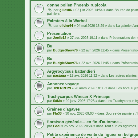
donne pollen Phoenix rupicola
par
gilles06
»
02 juin 2026 14:54
» dans
Bourse de palmi
palmiers
Palmiers à la Warhol
par
olivier64
»
04 mai 2026 18:29
» dans
La galerie d'art
Présentation
par
Joelle12
»
27 avr. 2026 19:11
» dans
Présentations de
Bu
par
BudgieShow76
»
22 avr. 2026 11:45
» dans
Présentati
Bu
par
BudgieShow76
»
22 avr. 2026 11:45
» dans
Présentati
Argyrocytisus battandieri
par
pastaga
»
12 avr. 2026 11:32
» dans
Les autres plantes
Annonce voyage
par
JPIERRE29
»
28 mars 2026 18:05
» dans
Les hors sujet
Trachycarpus Winsan X Princeps
par
SéMo
»
29 janv. 2026 17:23
» dans
Les Trachycarpus h
Graines d'agaves
par
Fla33
»
30 nov. 2025 09:03
» dans
Bourse de palmiers / 
floraison générale... en fin d'automne...
par
Fool
»
25 nov. 2025 20:24
» dans
Tout sur les agrumes
Petite expérience de vente du figuier en belgiqu