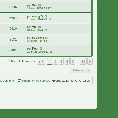
par
Vibi
6236
19 avr. 2024 23:17
par
aspsy77
5664
16 avr. 2024 23:36
par
Vibi
5610
01 avr. 2024 09:01
par
sophielb
8131
27 mars 2024 14:24
par
Fool
6401
22 mars 2024 13:05
Page
1
sur
14
1
2
3
4
5
14
Suivante
656 résultats trouvés
…
Aller à
s contacter
Supprimer les cookies
Heures au format
UTC+02:00