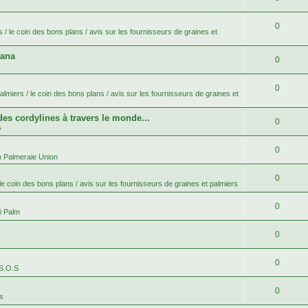
0
 / le coin des bons plans / avis sur les fournisseurs de graines et
bana
0
0
lmiers / le coin des bons plans / avis sur les fournisseurs de graines et
 des cordylines à travers le monde...
0
s
0
n Palmeraie Union
0
le coin des bons plans / avis sur les fournisseurs de graines et palmiers
0
i Palm
0
0
 S.O.S
0
es