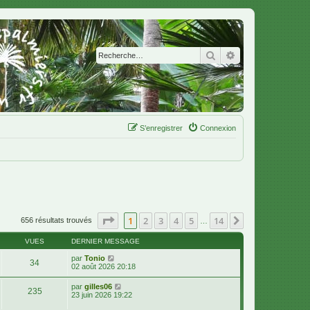
Rechercher
Recherche avanc
S’enregistrer
Connexion
Page
1
sur
14
1
2
3
4
5
14
Suivante
656 résultats trouvés
…
VUES
DERNIER MESSAGE
par
Tonio
34
02 août 2026 20:18
par
gilles06
235
23 juin 2026 19:22