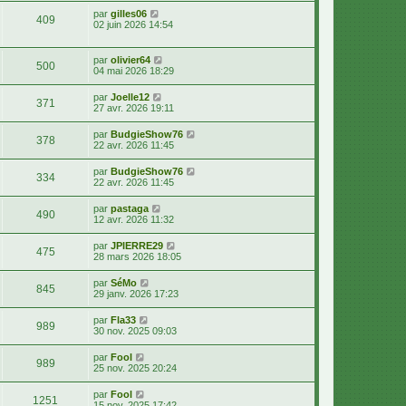
par
gilles06
409
02 juin 2026 14:54
par
olivier64
500
04 mai 2026 18:29
par
Joelle12
371
27 avr. 2026 19:11
par
BudgieShow76
378
22 avr. 2026 11:45
par
BudgieShow76
334
22 avr. 2026 11:45
par
pastaga
490
12 avr. 2026 11:32
par
JPIERRE29
475
28 mars 2026 18:05
par
SéMo
845
29 janv. 2026 17:23
par
Fla33
989
30 nov. 2025 09:03
par
Fool
989
25 nov. 2025 20:24
par
Fool
1251
15 nov. 2025 17:42