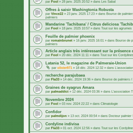
par
Fool
»
28 janv. 2025 20:52
» dans
Les Sabal
Offres à saisir Washingtonia Robusta
par
Vince22
»
23 janv. 2025 17:23
» dans
Bourse de palmiers
palmiers
Mandarine 'Tachibana' / Citrus deliciosa 'Tachi
par
Fool
»
18 janv. 2025 10:57
» dans
Tout sur les agrumes
Feuille de palmier phoenix
par
romainbrunet
»
16 janv. 2025 16:01
» dans
Bourse de pa
palmiers
Article anglais très intéressant sur la présence
par
Fool
»
20 déc. 2024 11:11
» dans
Tout sur les Cordyline
Latania 52, le magazine de Palmeraie-Union
par
olivier971
»
18 déc. 2024 12:32
» dans
L'associatio
recherche parajubaea
par
Fla33
»
14 déc. 2024 19:36
» dans
Bourse de palmiers / 
Graines de syagrus Amara
par
palmaddict
»
12 déc. 2024 03:36
» dans
L'association T
Novembre 2024
par
Fool
»
03 nov. 2024 22:22
» dans
Climatologie
Confidor
par
palmdijon
»
13 oct. 2024 00:54
» dans
Docteur palmier
Cordyline indivisa
par
Fla33
»
01 oct. 2024 12:56
» dans
Tout sur les Cordylin