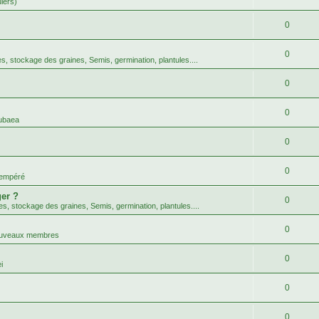
uiers)
0
0
tes, stockage des graines, Semis, germination, plantules....
0
0
ubaea
0
0
tempéré
er ?
0
tes, stockage des graines, Semis, germination, plantules....
0
nouveaux membres
0
i
0
0