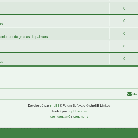
0
0
mes
0
palmiers et de graines de palmiers
0
0
tus
Nou
Développé par
phpBB
® Forum Software © phpBB Limited
Traduit par
phpBB-fr.com
Confidentialité
|
Conditions