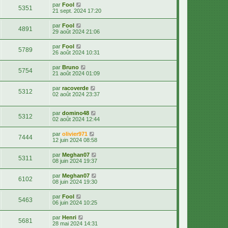
par
Fool
5351
21 sept. 2024 17:20
par
Fool
4891
29 août 2024 21:06
par
Fool
5789
26 août 2024 10:31
par
Bruno
5754
21 août 2024 01:09
par
racoverde
5312
02 août 2024 23:37
par
domino48
5312
02 août 2024 12:44
par
olivier971
7444
12 juin 2024 08:58
par
Meghan07
5311
08 juin 2024 19:37
par
Meghan07
6102
08 juin 2024 19:30
par
Fool
5463
06 juin 2024 10:25
par
Henri
5681
28 mai 2024 14:31