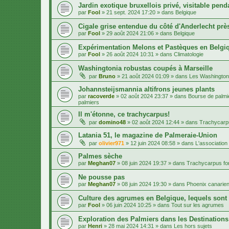
Jardin exotique bruxellois privé, visitable penda
par
Fool
»
21 sept. 2024 17:20
» dans
Belgique
Cigale grise entendue du côté d'Anderlecht près
par
Fool
»
29 août 2024 21:06
» dans
Belgique
Expérimentation Melons et Pastèques en Belgiq
par
Fool
»
26 août 2024 10:31
» dans
Climatologie
Washingtonia robustas coupés à Marseille
par
Bruno
»
21 août 2024 01:09
» dans
Les Washington
Johannsteijsmannia altifrons jeunes plants
par
racoverde
»
02 août 2024 23:37
» dans
Bourse de palmie
palmiers
Il m'étonne, ce trachycarpus!
par
domino48
»
02 août 2024 12:44
» dans
Trachycarpu
Latania 51, le magazine de Palmeraie-Union
par
olivier971
»
12 juin 2024 08:58
» dans
L'association
Palmes sèche
par
Meghan07
»
08 juin 2024 19:37
» dans
Trachycarpus for
Ne pousse pas
par
Meghan07
»
08 juin 2024 19:30
» dans
Phoenix canarien
Culture des agrumes en Belgique, lequels sont
par
Fool
»
06 juin 2024 10:25
» dans
Tout sur les agrumes
Exploration des Palmiers dans les Destination
par
Henri
»
28 mai 2024 14:31
» dans
Les hors sujets