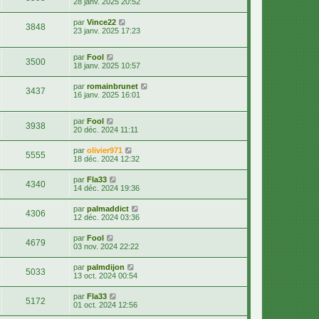
28 janv. 2025 20:52
par
Vince22
3848
23 janv. 2025 17:23
par
Fool
3500
18 janv. 2025 10:57
par
romainbrunet
3437
16 janv. 2025 16:01
par
Fool
3938
20 déc. 2024 11:11
par
olivier971
5555
18 déc. 2024 12:32
par
Fla33
4340
14 déc. 2024 19:36
par
palmaddict
4306
12 déc. 2024 03:36
par
Fool
4679
03 nov. 2024 22:22
par
palmdijon
5033
13 oct. 2024 00:54
par
Fla33
5172
01 oct. 2024 12:56