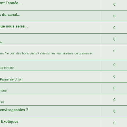
nt l'année...
0
 du canal...
0
ue sous serre...
0
0
ia
0
rs / le coin des bons plans / avis sur les fournisseurs de graines et
0
s fortunei
0
 Palmeraie Union
0
tunei
0
sis
 envisageables ?
0
s Exotiques
0