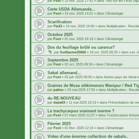
par
Fool
»
15 nov. 2025 17:42
» dans
Tout sur les Ficus (fig
Carte USDA Allemande...
par
Fool
»
10 nov. 2025 14:51
» dans
Climatologie
Scarification
par
Fla33
»
10 nov. 2025 14:00
» dans
Multiplication : Recol
Octobre 2025
par
Fool
»
01 nov. 2025 16:19
» dans
Climatologie
Dos du feuillage brûlé ou carence?
par
Guillaume25660
»
18 oct. 2025 09:25
» dans
Les J
Septembre 2025
par
Fool
»
02 oct. 2025 09:34
» dans
Climatologie
Sabal allemand...
par
Fool
»
02 juin 2025 09:00
» dans
Autres pays de climat 
Graines de Musa sikkimensis Manipur / Red Tig
par
palmo
»
29 mai 2025 17:50
» dans
Multiplication : Recol
du RE-NOUVEAU
par
dada63
»
11 mai 2025 10:19
» dans
Présentations de 
Le trachycarpus vraiment inerme ?
par
Fool
»
07 mars 2025 12:07
» dans
Trachycarpus fortune
Février 2025
par
Fool
»
01 févr. 2025 12:15
» dans
Climatologie
Video d'une énorme collection de sabals..