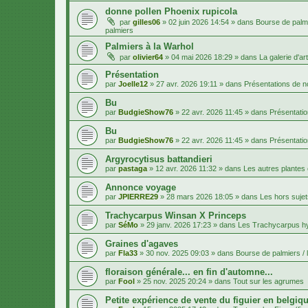
donne pollen Phoenix rupicola
par
gilles06
»
02 juin 2026 14:54
» dans
Bourse de palmi
palmiers
Palmiers à la Warhol
par
olivier64
»
04 mai 2026 18:29
» dans
La galerie d'art
Présentation
par
Joelle12
»
27 avr. 2026 19:11
» dans
Présentations de
Bu
par
BudgieShow76
»
22 avr. 2026 11:45
» dans
Présentati
Bu
par
BudgieShow76
»
22 avr. 2026 11:45
» dans
Présentati
Argyrocytisus battandieri
par
pastaga
»
12 avr. 2026 11:32
» dans
Les autres plantes
Annonce voyage
par
JPIERRE29
»
28 mars 2026 18:05
» dans
Les hors sujet
Trachycarpus Winsan X Princeps
par
SéMo
»
29 janv. 2026 17:23
» dans
Les Trachycarpus h
Graines d'agaves
par
Fla33
»
30 nov. 2025 09:03
» dans
Bourse de palmiers / 
floraison générale... en fin d'automne...
par
Fool
»
25 nov. 2025 20:24
» dans
Tout sur les agrumes
Petite expérience de vente du figuier en belgiqu