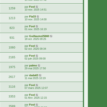
par
Fool
1259
10 nov. 2025 14:51
par
Fla33
1213
10 nov. 2025 14:00
par
Fool
823
01 nov. 2025 16:19
par
Guillaume25660
931
18 oct. 2025 09:25
par
Fool
1060
02 oct. 2025 09:34
par
Fool
2165
02 juin 2025 09:00
par
palmo
1975
29 mai 2025 17:50
par
dada63
2617
11 mai 2025 10:19
par
Fool
3116
07 mars 2025 12:07
par
Fool
3353
01 févr. 2025 12:15
par
Fool
3589