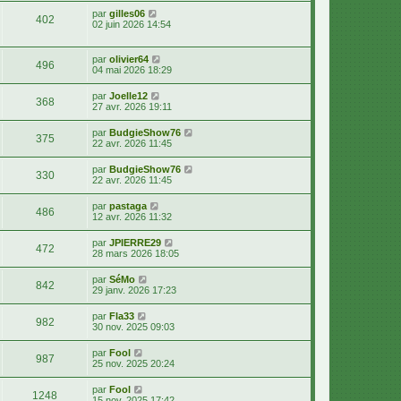
par
gilles06
402
02 juin 2026 14:54
par
olivier64
496
04 mai 2026 18:29
par
Joelle12
368
27 avr. 2026 19:11
par
BudgieShow76
375
22 avr. 2026 11:45
par
BudgieShow76
330
22 avr. 2026 11:45
par
pastaga
486
12 avr. 2026 11:32
par
JPIERRE29
472
28 mars 2026 18:05
par
SéMo
842
29 janv. 2026 17:23
par
Fla33
982
30 nov. 2025 09:03
par
Fool
987
25 nov. 2025 20:24
par
Fool
1248
15 nov. 2025 17:42