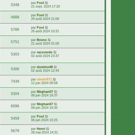
par
Fool
5348
21 sept. 2024 17:20
par
Fool
4888
29 août 2024 21:06
par
Fool
5786
26 août 2024 10:31
par
Bruno
5751
21 août 2024 01:09
par
racoverde
5303
02 août 2024 23:37
par
domino48
5306
02 août 2024 12:44
par
olivier971
7439
12 juin 2024 08:58
par
Meghan07
5304
08 juin 2024 19:37
par
Meghan07
6096
08 juin 2024 19:30
par
Fool
5459
06 juin 2024 10:25
par
Henri
5678
28 mai 2024 14:31