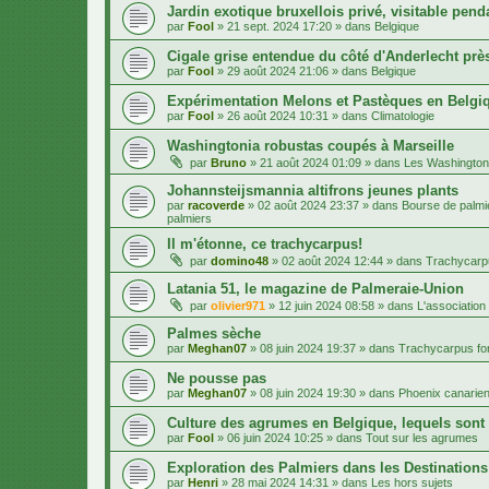
Jardin exotique bruxellois privé, visitable penda
par
Fool
»
21 sept. 2024 17:20
» dans
Belgique
Cigale grise entendue du côté d'Anderlecht près
par
Fool
»
29 août 2024 21:06
» dans
Belgique
Expérimentation Melons et Pastèques en Belgiq
par
Fool
»
26 août 2024 10:31
» dans
Climatologie
Washingtonia robustas coupés à Marseille
par
Bruno
»
21 août 2024 01:09
» dans
Les Washington
Johannsteijsmannia altifrons jeunes plants
par
racoverde
»
02 août 2024 23:37
» dans
Bourse de palmie
palmiers
Il m'étonne, ce trachycarpus!
par
domino48
»
02 août 2024 12:44
» dans
Trachycarpu
Latania 51, le magazine de Palmeraie-Union
par
olivier971
»
12 juin 2024 08:58
» dans
L'association
Palmes sèche
par
Meghan07
»
08 juin 2024 19:37
» dans
Trachycarpus for
Ne pousse pas
par
Meghan07
»
08 juin 2024 19:30
» dans
Phoenix canarien
Culture des agrumes en Belgique, lequels sont
par
Fool
»
06 juin 2024 10:25
» dans
Tout sur les agrumes
Exploration des Palmiers dans les Destination
par
Henri
»
28 mai 2024 14:31
» dans
Les hors sujets