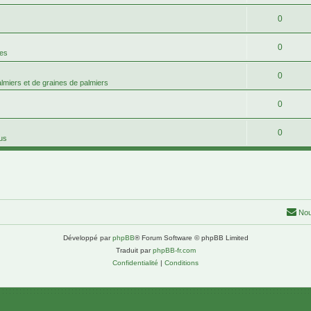
0
0
mes
0
palmiers et de graines de palmiers
0
0
tus
Nou
Développé par
phpBB
® Forum Software © phpBB Limited
Traduit par
phpBB-fr.com
Confidentialité
|
Conditions