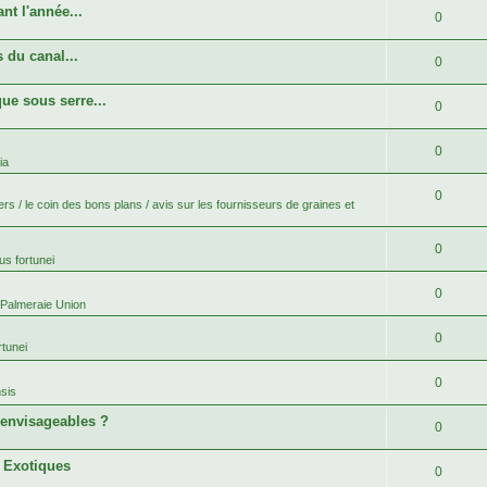
nt l'année...
0
 du canal...
0
ue sous serre...
0
0
ia
0
rs / le coin des bons plans / avis sur les fournisseurs de graines et
0
s fortunei
0
 Palmeraie Union
0
tunei
0
sis
 envisageables ?
0
s Exotiques
0