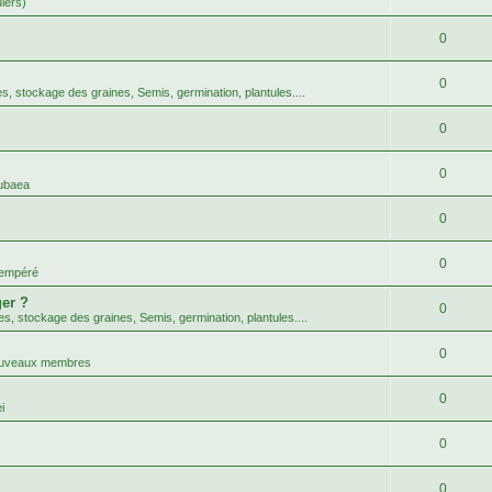
uiers)
0
0
tes, stockage des graines, Semis, germination, plantules....
0
0
ubaea
0
0
tempéré
er ?
0
tes, stockage des graines, Semis, germination, plantules....
0
nouveaux membres
0
i
0
0