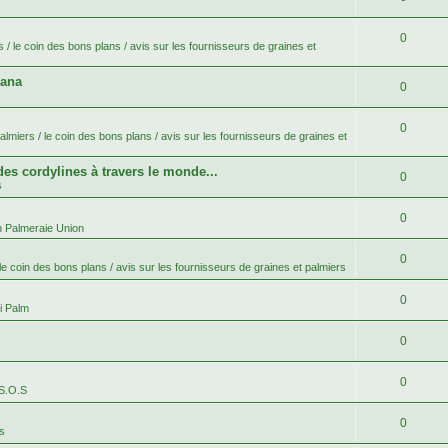
0
 / le coin des bons plans / avis sur les fournisseurs de graines et
bana
0
0
lmiers / le coin des bons plans / avis sur les fournisseurs de graines et
 des cordylines à travers le monde...
0
s
0
n Palmeraie Union
0
le coin des bons plans / avis sur les fournisseurs de graines et palmiers
0
i Palm
0
0
 S.O.S
0
es