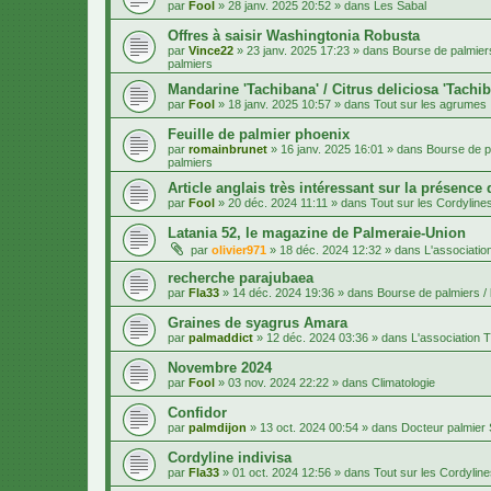
par
Fool
»
28 janv. 2025 20:52
» dans
Les Sabal
Offres à saisir Washingtonia Robusta
par
Vince22
»
23 janv. 2025 17:23
» dans
Bourse de palmiers
palmiers
Mandarine 'Tachibana' / Citrus deliciosa 'Tachi
par
Fool
»
18 janv. 2025 10:57
» dans
Tout sur les agrumes
Feuille de palmier phoenix
par
romainbrunet
»
16 janv. 2025 16:01
» dans
Bourse de pa
palmiers
Article anglais très intéressant sur la présence
par
Fool
»
20 déc. 2024 11:11
» dans
Tout sur les Cordyline
Latania 52, le magazine de Palmeraie-Union
par
olivier971
»
18 déc. 2024 12:32
» dans
L'associatio
recherche parajubaea
par
Fla33
»
14 déc. 2024 19:36
» dans
Bourse de palmiers / 
Graines de syagrus Amara
par
palmaddict
»
12 déc. 2024 03:36
» dans
L'association T
Novembre 2024
par
Fool
»
03 nov. 2024 22:22
» dans
Climatologie
Confidor
par
palmdijon
»
13 oct. 2024 00:54
» dans
Docteur palmier
Cordyline indivisa
par
Fla33
»
01 oct. 2024 12:56
» dans
Tout sur les Cordylin