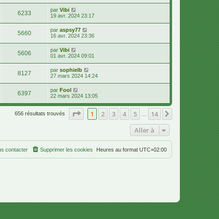
par
Vibi
6233
19 avr. 2024 23:17
par
aspsy77
5660
16 avr. 2024 23:36
par
Vibi
5606
01 avr. 2024 09:01
par
sophielb
8127
27 mars 2024 14:24
par
Fool
6397
22 mars 2024 13:05
Page
1
sur
14
1
2
3
4
5
14
Suivante
656 résultats trouvés
…
Aller à
s contacter
Supprimer les cookies
Heures au format
UTC+02:00