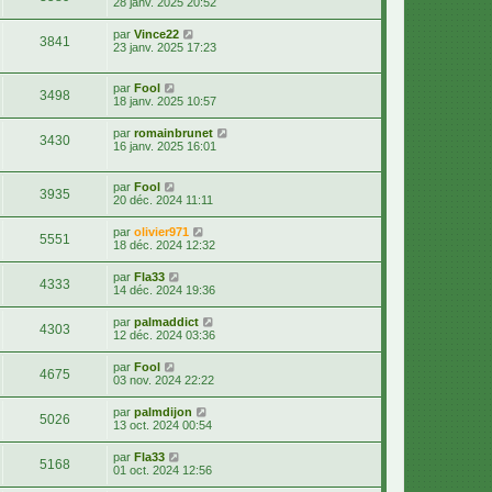
28 janv. 2025 20:52
par
Vince22
3841
23 janv. 2025 17:23
par
Fool
3498
18 janv. 2025 10:57
par
romainbrunet
3430
16 janv. 2025 16:01
par
Fool
3935
20 déc. 2024 11:11
par
olivier971
5551
18 déc. 2024 12:32
par
Fla33
4333
14 déc. 2024 19:36
par
palmaddict
4303
12 déc. 2024 03:36
par
Fool
4675
03 nov. 2024 22:22
par
palmdijon
5026
13 oct. 2024 00:54
par
Fla33
5168
01 oct. 2024 12:56