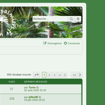
Rechercher
Recherche avanc
S’enregistrer
Connexion
Page
1
sur
14
1
2
3
4
5
14
Suivante
656 résultats trouvés
…
VUES
DERNIER MESSAGE
par
Tonio
27
02 août 2026 20:18
par
gilles06
228
23 juin 2026 19:22