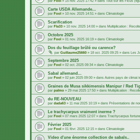
par
Fool
»
15 nov. 2025 17:42
» dans
Tout sur les Ficus (fig
Carte USDA Allemande...
par
Fool
»
10 nov. 2025 14:51
» dans
Climatologie
Scarification
par
Fla33
»
10 nov. 2025 14:00
» dans
Multiplication : Recol
Octobre 2025
par
Fool
»
01 nov. 2025 16:19
» dans
Climatologie
Dos du feuillage brûlé ou carence?
par
Guillaume25660
»
18 oct. 2025 09:25
» dans
Les J
Septembre 2025
par
Fool
»
02 oct. 2025 09:34
» dans
Climatologie
Sabal allemand...
par
Fool
»
02 juin 2025 09:00
» dans
Autres pays de climat 
Graines de Musa sikkimensis Manipur / Red Tig
par
palmo
»
29 mai 2025 17:50
» dans
Multiplication : Recol
du RE-NOUVEAU
par
dada63
»
11 mai 2025 10:19
» dans
Présentations de 
Le trachycarpus vraiment inerme ?
par
Fool
»
07 mars 2025 12:07
» dans
Trachycarpus fortune
Février 2025
par
Fool
»
01 févr. 2025 12:15
» dans
Climatologie
Video d'une énorme collection de sabals..