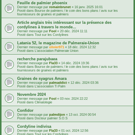
Feuille de palmier phoenix
Dernier message par
romainbrunet
«
16 janv. 2025 16:01
Posté dans
Bourse de palmiers / le coin des bons plans / avis sur les
fournisseurs de graines et palmiers
Article anglais très intéressant sur la présence des
cordylines à travers le monde...
Dernier message par
Fool
«
20 déc. 2024 11:11
Posté dans
Tout sur les Cordylines
Latania 52, le magazine de Palmeraie-Union
Dernier message par
olivier971
«
18 déc. 2024 12:32
Posté dans
L'association Palmeraie Union
recherche parajubaea
Dernier message par
Fla33
«
14 déc. 2024 19:36
Posté dans
Bourse de palmiers / le coin des bons plans / avis sur les
fournisseurs de graines et palmiers
Graines de syagrus Amara
Dernier message par
palmaddict
«
12 déc. 2024 03:36
Posté dans
L'association Ti Palm
Novembre 2024
Dernier message par
Fool
«
03 nov. 2024 22:22
Posté dans
Climatologie
Confidor
Dernier message par
palmdijon
«
13 oct. 2024 00:54
Posté dans
Docteur palmier S.O.S
Cordyline indivisa
Dernier message par
Fla33
«
01 oct. 2024 12:56
Posté dans
Tout sur les Cordylines