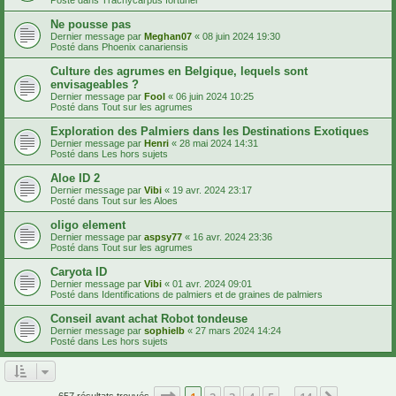
Ne pousse pas
Dernier message par
Meghan07
«
08 juin 2024 19:30
Posté dans
Phoenix canariensis
Culture des agrumes en Belgique, lequels sont
envisageables ?
Dernier message par
Fool
«
06 juin 2024 10:25
Posté dans
Tout sur les agrumes
Exploration des Palmiers dans les Destinations Exotiques
Dernier message par
Henri
«
28 mai 2024 14:31
Posté dans
Les hors sujets
Aloe ID 2
Dernier message par
Vibi
«
19 avr. 2024 23:17
Posté dans
Tout sur les Aloes
oligo element
Dernier message par
aspsy77
«
16 avr. 2024 23:36
Posté dans
Tout sur les agrumes
Caryota ID
Dernier message par
Vibi
«
01 avr. 2024 09:01
Posté dans
Identifications de palmiers et de graines de palmiers
Conseil avant achat Robot tondeuse
Dernier message par
sophielb
«
27 mars 2024 14:24
Posté dans
Les hors sujets
Page
1
sur
14
657 résultats trouvés