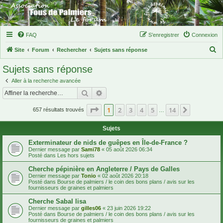
FAQ
S’enregistrer
Connexion
R
Site
Forum
Rechercher
Sujets sans réponse
e
Sujets sans réponse
c
Aller à la recherche avancée
h
Rechercher
Recherche avancée
e
Page
1
sur
14
1
2
3
4
5
14
Suivante
r
657 résultats trouvés
…
c
Sujets
h
Exterminateur de nids de guêpes en Île-de-France ?
e
Dernier message par
Sami78
«
05 août 2026 06:34
Posté dans
Les hors sujets
r
Cherche pépinière en Angleterre / Pays de Galles
Dernier message par
Tonio
«
02 août 2026 20:18
Posté dans
Bourse de palmiers / le coin des bons plans / avis sur les
fournisseurs de graines et palmiers
Cherche Sabal lisa
Dernier message par
gilles06
«
23 juin 2026 19:22
Posté dans
Bourse de palmiers / le coin des bons plans / avis sur les
fournisseurs de graines et palmiers