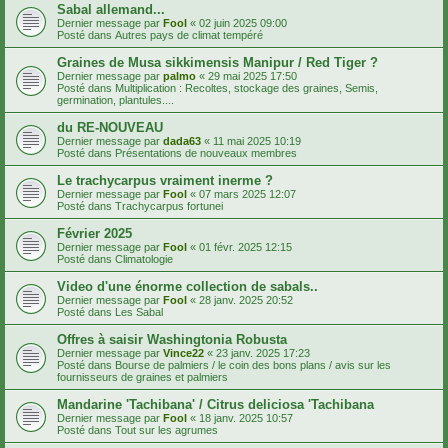
Sabal allemand...
Dernier message par
Fool
«
02 juin 2025 09:00
Posté dans
Autres pays de climat tempéré
Graines de Musa sikkimensis Manipur / Red Tiger ?
Dernier message par
palmo
«
29 mai 2025 17:50
Posté dans
Multiplication : Recoltes, stockage des graines, Semis,
germination, plantules....
du RE-NOUVEAU
Dernier message par
dada63
«
11 mai 2025 10:19
Posté dans
Présentations de nouveaux membres
Le trachycarpus vraiment inerme ?
Dernier message par
Fool
«
07 mars 2025 12:07
Posté dans
Trachycarpus fortunei
Février 2025
Dernier message par
Fool
«
01 févr. 2025 12:15
Posté dans
Climatologie
Video d'une énorme collection de sabals..
Dernier message par
Fool
«
28 janv. 2025 20:52
Posté dans
Les Sabal
Offres à saisir Washingtonia Robusta
Dernier message par
Vince22
«
23 janv. 2025 17:23
Posté dans
Bourse de palmiers / le coin des bons plans / avis sur les
fournisseurs de graines et palmiers
Mandarine 'Tachibana' / Citrus deliciosa 'Tachibana
Dernier message par
Fool
«
18 janv. 2025 10:57
Posté dans
Tout sur les agrumes