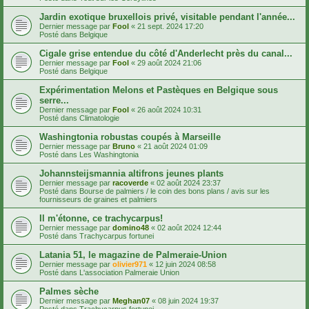
Jardin exotique bruxellois privé, visitable pendant l'année...
Dernier message par
Fool
«
21 sept. 2024 17:20
Posté dans
Belgique
Cigale grise entendue du côté d'Anderlecht près du canal...
Dernier message par
Fool
«
29 août 2024 21:06
Posté dans
Belgique
Expérimentation Melons et Pastèques en Belgique sous
serre...
Dernier message par
Fool
«
26 août 2024 10:31
Posté dans
Climatologie
Washingtonia robustas coupés à Marseille
Dernier message par
Bruno
«
21 août 2024 01:09
Posté dans
Les Washingtonia
Johannsteijsmannia altifrons jeunes plants
Dernier message par
racoverde
«
02 août 2024 23:37
Posté dans
Bourse de palmiers / le coin des bons plans / avis sur les
fournisseurs de graines et palmiers
Il m'étonne, ce trachycarpus!
Dernier message par
domino48
«
02 août 2024 12:44
Posté dans
Trachycarpus fortunei
Latania 51, le magazine de Palmeraie-Union
Dernier message par
olivier971
«
12 juin 2024 08:58
Posté dans
L'association Palmeraie Union
Palmes sèche
Dernier message par
Meghan07
«
08 juin 2024 19:37
Posté dans
Trachycarpus fortunei