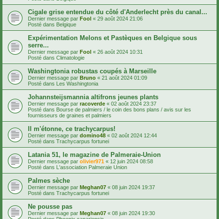
Cigale grise entendue du côté d'Anderlecht près du canal...
Dernier message par
Fool
«
29 août 2024 21:06
Posté dans
Belgique
Expérimentation Melons et Pastèques en Belgique sous
serre...
Dernier message par
Fool
«
26 août 2024 10:31
Posté dans
Climatologie
Washingtonia robustas coupés à Marseille
Dernier message par
Bruno
«
21 août 2024 01:09
Posté dans
Les Washingtonia
Johannsteijsmannia altifrons jeunes plants
Dernier message par
racoverde
«
02 août 2024 23:37
Posté dans
Bourse de palmiers / le coin des bons plans / avis sur les
fournisseurs de graines et palmiers
Il m'étonne, ce trachycarpus!
Dernier message par
domino48
«
02 août 2024 12:44
Posté dans
Trachycarpus fortunei
Latania 51, le magazine de Palmeraie-Union
Dernier message par
olivier971
«
12 juin 2024 08:58
Posté dans
L'association Palmeraie Union
Palmes sèche
Dernier message par
Meghan07
«
08 juin 2024 19:37
Posté dans
Trachycarpus fortunei
Ne pousse pas
Dernier message par
Meghan07
«
08 juin 2024 19:30
Posté dans
Phoenix canariensis