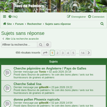
FAQ
S’enregistrer
Connexion
R
Site
Forum
Rechercher
Sujets sans réponse
e
Sujets sans réponse
c
Aller à la recherche avancée
h
Rechercher
Recherche avancée
e
Page
1
sur
14
1
2
3
4
5
14
Suivante
r
656 résultats trouvés
…
c
Sujets
h
Cherche pépinière en Angleterre / Pays de Galles
e
Dernier message par
Tonio
«
02 août 2026 20:18
Posté dans
Bourse de palmiers / le coin des bons plans / avis sur les
r
fournisseurs de graines et palmiers
Cherche Sabal lisa
Dernier message par
gilles06
«
23 juin 2026 19:22
Posté dans
Bourse de palmiers / le coin des bons plans / avis sur les
fournisseurs de graines et palmiers
donne pollen Phoenix rupicola
Dernier message par
gilles06
«
02 juin 2026 14:54
Posté dans
Bourse de palmiers / le coin des bons plans / avis sur les