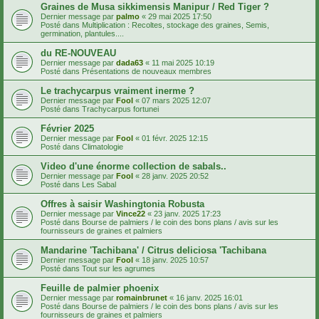
Graines de Musa sikkimensis Manipur / Red Tiger ?
Dernier message par
palmo
«
29 mai 2025 17:50
Posté dans
Multiplication : Recoltes, stockage des graines, Semis,
germination, plantules....
du RE-NOUVEAU
Dernier message par
dada63
«
11 mai 2025 10:19
Posté dans
Présentations de nouveaux membres
Le trachycarpus vraiment inerme ?
Dernier message par
Fool
«
07 mars 2025 12:07
Posté dans
Trachycarpus fortunei
Février 2025
Dernier message par
Fool
«
01 févr. 2025 12:15
Posté dans
Climatologie
Video d'une énorme collection de sabals..
Dernier message par
Fool
«
28 janv. 2025 20:52
Posté dans
Les Sabal
Offres à saisir Washingtonia Robusta
Dernier message par
Vince22
«
23 janv. 2025 17:23
Posté dans
Bourse de palmiers / le coin des bons plans / avis sur les
fournisseurs de graines et palmiers
Mandarine 'Tachibana' / Citrus deliciosa 'Tachibana
Dernier message par
Fool
«
18 janv. 2025 10:57
Posté dans
Tout sur les agrumes
Feuille de palmier phoenix
Dernier message par
romainbrunet
«
16 janv. 2025 16:01
Posté dans
Bourse de palmiers / le coin des bons plans / avis sur les
fournisseurs de graines et palmiers