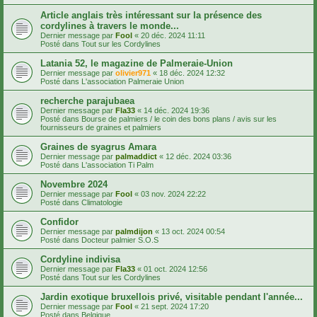
Article anglais très intéressant sur la présence des
cordylines à travers le monde...
Dernier message par
Fool
«
20 déc. 2024 11:11
Posté dans
Tout sur les Cordylines
Latania 52, le magazine de Palmeraie-Union
Dernier message par
olivier971
«
18 déc. 2024 12:32
Posté dans
L'association Palmeraie Union
recherche parajubaea
Dernier message par
Fla33
«
14 déc. 2024 19:36
Posté dans
Bourse de palmiers / le coin des bons plans / avis sur les
fournisseurs de graines et palmiers
Graines de syagrus Amara
Dernier message par
palmaddict
«
12 déc. 2024 03:36
Posté dans
L'association Ti Palm
Novembre 2024
Dernier message par
Fool
«
03 nov. 2024 22:22
Posté dans
Climatologie
Confidor
Dernier message par
palmdijon
«
13 oct. 2024 00:54
Posté dans
Docteur palmier S.O.S
Cordyline indivisa
Dernier message par
Fla33
«
01 oct. 2024 12:56
Posté dans
Tout sur les Cordylines
Jardin exotique bruxellois privé, visitable pendant l'année...
Dernier message par
Fool
«
21 sept. 2024 17:20
Posté dans
Belgique