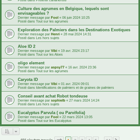
Culture des agrumes en Belgique, lequels sont
envisageables ?
Dernier message par
Fool
«
06 juin 2024 10:25
Posté dans
Tout sur les agrumes
Exploration des Palmiers dans les Destinations Exotiques
Dernier message par
Henri
«
28 mai 2024 14:31
Posté dans
Les hors sujets
Aloe ID 2
Dernier message par
Vibi
«
19 avr. 2024 23:17
Posté dans
Tout sur les Aloes
oligo element
Dernier message par
aspsy77
«
16 avr. 2024 23:36
Posté dans
Tout sur les agrumes
Caryota ID
Dernier message par
Vibi
«
01 avr. 2024 09:01
Posté dans
Identifications de palmiers et de graines de palmiers
Conseil avant achat Robot tondeuse
Dernier message par
sophielb
«
27 mars 2024 14:24
Posté dans
Les hors sujets
Eucalyptus Parvula ( ou Parvifolia)
Dernier message par
Fool
«
22 mars 2024 13:05
Posté dans
Tout sur les Eucalyptus
Page
1
sur
14
656 résultats trouvés