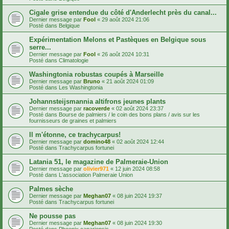
Cigale grise entendue du côté d'Anderlecht près du canal...
Dernier message par
Fool
«
29 août 2024 21:06
Posté dans
Belgique
Expérimentation Melons et Pastèques en Belgique sous
serre...
Dernier message par
Fool
«
26 août 2024 10:31
Posté dans
Climatologie
Washingtonia robustas coupés à Marseille
Dernier message par
Bruno
«
21 août 2024 01:09
Posté dans
Les Washingtonia
Johannsteijsmannia altifrons jeunes plants
Dernier message par
racoverde
«
02 août 2024 23:37
Posté dans
Bourse de palmiers / le coin des bons plans / avis sur les
fournisseurs de graines et palmiers
Il m'étonne, ce trachycarpus!
Dernier message par
domino48
«
02 août 2024 12:44
Posté dans
Trachycarpus fortunei
Latania 51, le magazine de Palmeraie-Union
Dernier message par
olivier971
«
12 juin 2024 08:58
Posté dans
L'association Palmeraie Union
Palmes sèche
Dernier message par
Meghan07
«
08 juin 2024 19:37
Posté dans
Trachycarpus fortunei
Ne pousse pas
Dernier message par
Meghan07
«
08 juin 2024 19:30
Posté dans
Phoenix canariensis