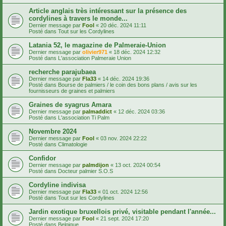
Article anglais très intéressant sur la présence des
cordylines à travers le monde...
Dernier message par
Fool
«
20 déc. 2024 11:11
Posté dans
Tout sur les Cordylines
Latania 52, le magazine de Palmeraie-Union
Dernier message par
olivier971
«
18 déc. 2024 12:32
Posté dans
L'association Palmeraie Union
recherche parajubaea
Dernier message par
Fla33
«
14 déc. 2024 19:36
Posté dans
Bourse de palmiers / le coin des bons plans / avis sur les
fournisseurs de graines et palmiers
Graines de syagrus Amara
Dernier message par
palmaddict
«
12 déc. 2024 03:36
Posté dans
L'association Ti Palm
Novembre 2024
Dernier message par
Fool
«
03 nov. 2024 22:22
Posté dans
Climatologie
Confidor
Dernier message par
palmdijon
«
13 oct. 2024 00:54
Posté dans
Docteur palmier S.O.S
Cordyline indivisa
Dernier message par
Fla33
«
01 oct. 2024 12:56
Posté dans
Tout sur les Cordylines
Jardin exotique bruxellois privé, visitable pendant l'année...
Dernier message par
Fool
«
21 sept. 2024 17:20
Posté dans
Belgique