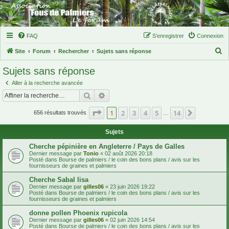
FAQ
S’enregistrer
Connexion
R
Site
Forum
Rechercher
Sujets sans réponse
e
Sujets sans réponse
c
Aller à la recherche avancée
h
Rechercher
Recherche avancée
e
Page
1
sur
14
1
2
3
4
5
14
Suivante
r
656 résultats trouvés
…
c
Sujets
h
Cherche pépinière en Angleterre / Pays de Galles
e
Dernier message par
Tonio
«
02 août 2026 20:18
Posté dans
Bourse de palmiers / le coin des bons plans / avis sur les
r
fournisseurs de graines et palmiers
Cherche Sabal lisa
Dernier message par
gilles06
«
23 juin 2026 19:22
Posté dans
Bourse de palmiers / le coin des bons plans / avis sur les
fournisseurs de graines et palmiers
donne pollen Phoenix rupicola
Dernier message par
gilles06
«
02 juin 2026 14:54
Posté dans
Bourse de palmiers / le coin des bons plans / avis sur les