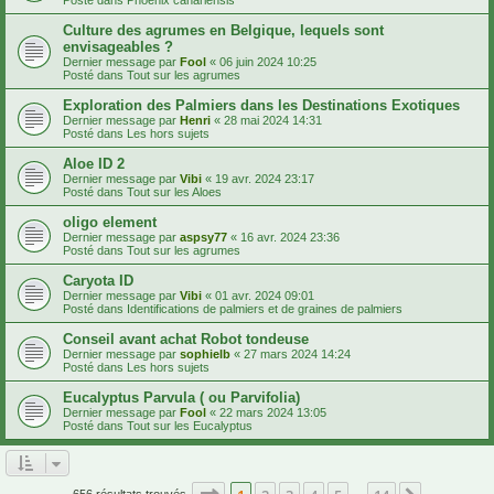
Culture des agrumes en Belgique, lequels sont
envisageables ?
Dernier message par
Fool
«
06 juin 2024 10:25
Posté dans
Tout sur les agrumes
Exploration des Palmiers dans les Destinations Exotiques
Dernier message par
Henri
«
28 mai 2024 14:31
Posté dans
Les hors sujets
Aloe ID 2
Dernier message par
Vibi
«
19 avr. 2024 23:17
Posté dans
Tout sur les Aloes
oligo element
Dernier message par
aspsy77
«
16 avr. 2024 23:36
Posté dans
Tout sur les agrumes
Caryota ID
Dernier message par
Vibi
«
01 avr. 2024 09:01
Posté dans
Identifications de palmiers et de graines de palmiers
Conseil avant achat Robot tondeuse
Dernier message par
sophielb
«
27 mars 2024 14:24
Posté dans
Les hors sujets
Eucalyptus Parvula ( ou Parvifolia)
Dernier message par
Fool
«
22 mars 2024 13:05
Posté dans
Tout sur les Eucalyptus
Page
1
sur
14
656 résultats trouvés