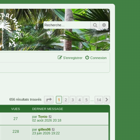
Rechercher
Recherche avanc
S’enregistrer
Connexion
Page
1
sur
14
1
2
3
4
5
14
Suivante
656 résultats trouvés
…
VUES
DERNIER MESSAGE
par
Tonio
27
02 août 2026 20:18
par
gilles06
228
23 juin 2026 19:22