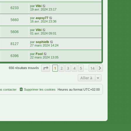
par
Vibi
6233
19 avr. 2024 23:17
par
aspsy77
5660
16 avr. 2024 23:36
par
Vibi
5606
01 avr. 2024 09:01
par
sophielb
8127
27 mars 2024 14:24
par
Fool
6396
22 mars 2024 13:05
Page
1
sur
14
1
2
3
4
5
14
Suivante
656 résultats trouvés
…
Aller à
s contacter
Supprimer les cookies
Heures au format
UTC+02:00