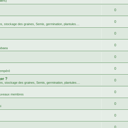
uiers)
0
0
tes, stockage des graines, Semis, germination, plantules....
0
0
ubaea
0
0
tempéré
er ?
0
tes, stockage des graines, Semis, germination, plantules....
0
nouveaux membres
0
i
0
0