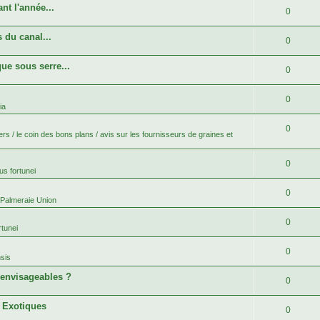
nt l'année...
0
 du canal...
0
ue sous serre...
0
0
ia
0
rs / le coin des bons plans / avis sur les fournisseurs de graines et
0
s fortunei
0
 Palmeraie Union
0
tunei
0
sis
 envisageables ?
0
s Exotiques
0