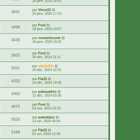
28 janv. 2025 20:52
par
Vince22
3841
23 janv. 2025 17:23
par
Fool
3498
18 janv. 2025 10:57
par
romainbrunet
3430
16 janv. 2025 16:01
par
Fool
3935
20 déc. 2024 11:11
par
olivier971
5551
18 déc. 2024 12:32
par
Fla33
4333
14 déc. 2024 19:36
par
palmaddict
4303
12 déc. 2024 03:36
par
Fool
4675
03 nov. 2024 22:22
par
palmdijon
5026
13 oct. 2024 00:54
par
Fla33
5168
01 oct. 2024 12:56