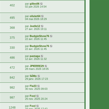
par
gilles06
402
02 juin 2026 14:54
par
olivier64
495
04 mai 2026 18:29
par
Joelle12
368
27 avr. 2026 19:11
par
BudgieShow76
375
22 avr. 2026 11:45
par
BudgieShow76
330
22 avr. 2026 11:45
par
pastaga
486
12 avr. 2026 11:32
par
JPIERRE29
472
28 mars 2026 18:05
par
SéMo
842
29 janv. 2026 17:23
par
Fla33
982
30 nov. 2025 09:03
par
Fool
987
25 nov. 2025 20:24
par
Fool
1248
15 nov. 2025 17:42