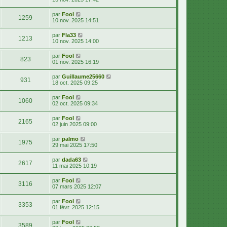
par
Fool
1259
10 nov. 2025 14:51
par
Fla33
1213
10 nov. 2025 14:00
par
Fool
823
01 nov. 2025 16:19
par
Guillaume25660
931
18 oct. 2025 09:25
par
Fool
1060
02 oct. 2025 09:34
par
Fool
2165
02 juin 2025 09:00
par
palmo
1975
29 mai 2025 17:50
par
dada63
2617
11 mai 2025 10:19
par
Fool
3116
07 mars 2025 12:07
par
Fool
3353
01 févr. 2025 12:15
par
Fool
3589