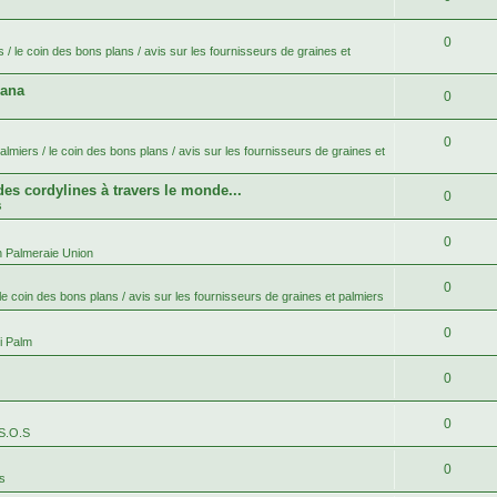
0
 / le coin des bons plans / avis sur les fournisseurs de graines et
bana
0
0
lmiers / le coin des bons plans / avis sur les fournisseurs de graines et
 des cordylines à travers le monde...
0
s
0
n Palmeraie Union
0
le coin des bons plans / avis sur les fournisseurs de graines et palmiers
0
i Palm
0
0
 S.O.S
0
es