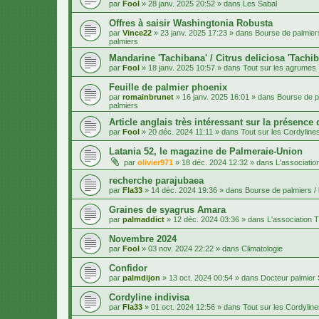
par
Fool
»
28 janv. 2025 20:52
» dans
Les Sabal
Offres à saisir Washingtonia Robusta
par
Vince22
»
23 janv. 2025 17:23
» dans
Bourse de palmiers
palmiers
Mandarine 'Tachibana' / Citrus deliciosa 'Tachi
par
Fool
»
18 janv. 2025 10:57
» dans
Tout sur les agrumes
Feuille de palmier phoenix
par
romainbrunet
»
16 janv. 2025 16:01
» dans
Bourse de pa
palmiers
Article anglais très intéressant sur la présence
par
Fool
»
20 déc. 2024 11:11
» dans
Tout sur les Cordyline
Latania 52, le magazine de Palmeraie-Union
par
olivier971
»
18 déc. 2024 12:32
» dans
L'associatio
recherche parajubaea
par
Fla33
»
14 déc. 2024 19:36
» dans
Bourse de palmiers / 
Graines de syagrus Amara
par
palmaddict
»
12 déc. 2024 03:36
» dans
L'association T
Novembre 2024
par
Fool
»
03 nov. 2024 22:22
» dans
Climatologie
Confidor
par
palmdijon
»
13 oct. 2024 00:54
» dans
Docteur palmier
Cordyline indivisa
par
Fla33
»
01 oct. 2024 12:56
» dans
Tout sur les Cordylin