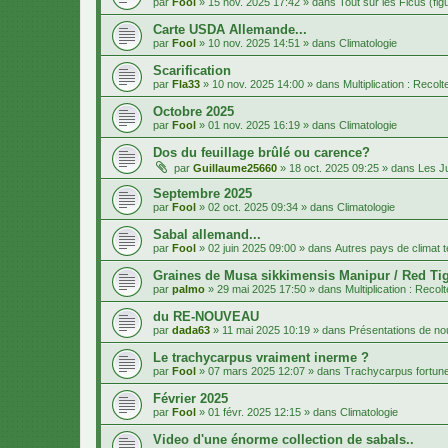
par
Fool
»
15 nov. 2025 17:42
» dans
Tout sur les Ficus (fig
Carte USDA Allemande...
par
Fool
»
10 nov. 2025 14:51
» dans
Climatologie
Scarification
par
Fla33
»
10 nov. 2025 14:00
» dans
Multiplication : Recol
Octobre 2025
par
Fool
»
01 nov. 2025 16:19
» dans
Climatologie
Dos du feuillage brûlé ou carence?
par
Guillaume25660
»
18 oct. 2025 09:25
» dans
Les J
Septembre 2025
par
Fool
»
02 oct. 2025 09:34
» dans
Climatologie
Sabal allemand...
par
Fool
»
02 juin 2025 09:00
» dans
Autres pays de climat 
Graines de Musa sikkimensis Manipur / Red Tig
par
palmo
»
29 mai 2025 17:50
» dans
Multiplication : Recol
du RE-NOUVEAU
par
dada63
»
11 mai 2025 10:19
» dans
Présentations de 
Le trachycarpus vraiment inerme ?
par
Fool
»
07 mars 2025 12:07
» dans
Trachycarpus fortune
Février 2025
par
Fool
»
01 févr. 2025 12:15
» dans
Climatologie
Video d'une énorme collection de sabals..