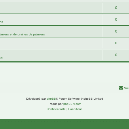
0
0
mes
0
palmiers et de graines de palmiers
0
0
tus
Nou
Développé par
phpBB
® Forum Software © phpBB Limited
Traduit par
phpBB-fr.com
Confidentialité
|
Conditions