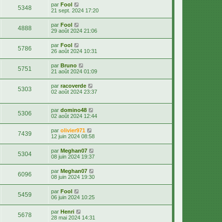
par
Fool
5348
21 sept. 2024 17:20
par
Fool
4888
29 août 2024 21:06
par
Fool
5786
26 août 2024 10:31
par
Bruno
5751
21 août 2024 01:09
par
racoverde
5303
02 août 2024 23:37
par
domino48
5306
02 août 2024 12:44
par
olivier971
7439
12 juin 2024 08:58
par
Meghan07
5304
08 juin 2024 19:37
par
Meghan07
6096
08 juin 2024 19:30
par
Fool
5459
06 juin 2024 10:25
par
Henri
5678
28 mai 2024 14:31