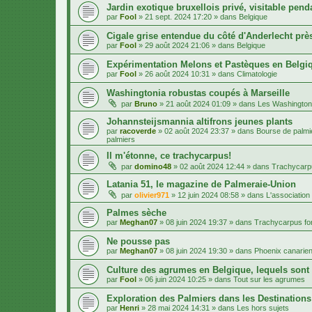
Jardin exotique bruxellois privé, visitable penda
par
Fool
»
21 sept. 2024 17:20
» dans
Belgique
Cigale grise entendue du côté d'Anderlecht près
par
Fool
»
29 août 2024 21:06
» dans
Belgique
Expérimentation Melons et Pastèques en Belgiq
par
Fool
»
26 août 2024 10:31
» dans
Climatologie
Washingtonia robustas coupés à Marseille
par
Bruno
»
21 août 2024 01:09
» dans
Les Washington
Johannsteijsmannia altifrons jeunes plants
par
racoverde
»
02 août 2024 23:37
» dans
Bourse de palmie
palmiers
Il m'étonne, ce trachycarpus!
par
domino48
»
02 août 2024 12:44
» dans
Trachycarpu
Latania 51, le magazine de Palmeraie-Union
par
olivier971
»
12 juin 2024 08:58
» dans
L'association
Palmes sèche
par
Meghan07
»
08 juin 2024 19:37
» dans
Trachycarpus for
Ne pousse pas
par
Meghan07
»
08 juin 2024 19:30
» dans
Phoenix canarien
Culture des agrumes en Belgique, lequels sont
par
Fool
»
06 juin 2024 10:25
» dans
Tout sur les agrumes
Exploration des Palmiers dans les Destination
par
Henri
»
28 mai 2024 14:31
» dans
Les hors sujets