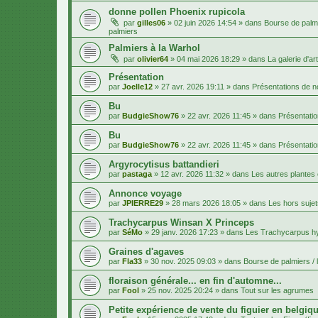
donne pollen Phoenix rupicola
par
gilles06
»
02 juin 2026 14:54
» dans
Bourse de palmi
palmiers
Palmiers à la Warhol
par
olivier64
»
04 mai 2026 18:29
» dans
La galerie d'art
Présentation
par
Joelle12
»
27 avr. 2026 19:11
» dans
Présentations de
Bu
par
BudgieShow76
»
22 avr. 2026 11:45
» dans
Présentati
Bu
par
BudgieShow76
»
22 avr. 2026 11:45
» dans
Présentati
Argyrocytisus battandieri
par
pastaga
»
12 avr. 2026 11:32
» dans
Les autres plantes
Annonce voyage
par
JPIERRE29
»
28 mars 2026 18:05
» dans
Les hors sujet
Trachycarpus Winsan X Princeps
par
SéMo
»
29 janv. 2026 17:23
» dans
Les Trachycarpus h
Graines d'agaves
par
Fla33
»
30 nov. 2025 09:03
» dans
Bourse de palmiers / 
floraison générale... en fin d'automne...
par
Fool
»
25 nov. 2025 20:24
» dans
Tout sur les agrumes
Petite expérience de vente du figuier en belgiqu