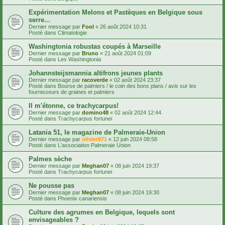
Expérimentation Melons et Pastèques en Belgique sous
serre...
Dernier message par
Fool
«
26 août 2024 10:31
Posté dans
Climatologie
Washingtonia robustas coupés à Marseille
Dernier message par
Bruno
«
21 août 2024 01:09
Posté dans
Les Washingtonia
Johannsteijsmannia altifrons jeunes plants
Dernier message par
racoverde
«
02 août 2024 23:37
Posté dans
Bourse de palmiers / le coin des bons plans / avis sur les
fournisseurs de graines et palmiers
Il m'étonne, ce trachycarpus!
Dernier message par
domino48
«
02 août 2024 12:44
Posté dans
Trachycarpus fortunei
Latania 51, le magazine de Palmeraie-Union
Dernier message par
olivier971
«
12 juin 2024 08:58
Posté dans
L'association Palmeraie Union
Palmes sèche
Dernier message par
Meghan07
«
08 juin 2024 19:37
Posté dans
Trachycarpus fortunei
Ne pousse pas
Dernier message par
Meghan07
«
08 juin 2024 19:30
Posté dans
Phoenix canariensis
Culture des agrumes en Belgique, lequels sont
envisageables ?