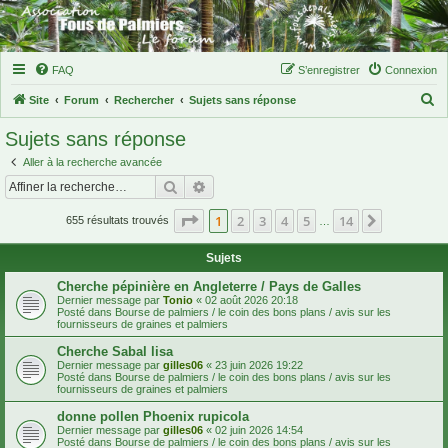
FAQ
S’enregistrer
Connexion
R
Site
Forum
Rechercher
Sujets sans réponse
e
Sujets sans réponse
c
Aller à la recherche avancée
h
Rechercher
Recherche avancée
e
Page
1
sur
14
1
2
3
4
5
14
Suivante
r
655 résultats trouvés
…
c
Sujets
h
Cherche pépinière en Angleterre / Pays de Galles
e
Dernier message par
Tonio
«
02 août 2026 20:18
Posté dans
Bourse de palmiers / le coin des bons plans / avis sur les
r
fournisseurs de graines et palmiers
Cherche Sabal lisa
Dernier message par
gilles06
«
23 juin 2026 19:22
Posté dans
Bourse de palmiers / le coin des bons plans / avis sur les
fournisseurs de graines et palmiers
donne pollen Phoenix rupicola
Dernier message par
gilles06
«
02 juin 2026 14:54
Posté dans
Bourse de palmiers / le coin des bons plans / avis sur les