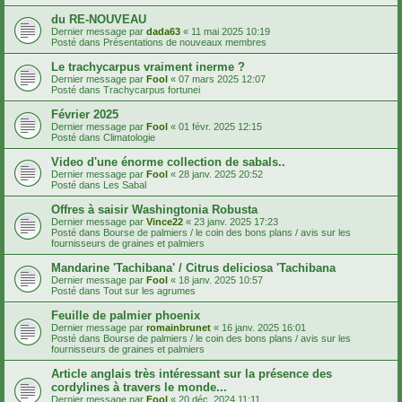
du RE-NOUVEAU
Dernier message par
dada63
«
11 mai 2025 10:19
Posté dans
Présentations de nouveaux membres
Le trachycarpus vraiment inerme ?
Dernier message par
Fool
«
07 mars 2025 12:07
Posté dans
Trachycarpus fortunei
Février 2025
Dernier message par
Fool
«
01 févr. 2025 12:15
Posté dans
Climatologie
Video d'une énorme collection de sabals..
Dernier message par
Fool
«
28 janv. 2025 20:52
Posté dans
Les Sabal
Offres à saisir Washingtonia Robusta
Dernier message par
Vince22
«
23 janv. 2025 17:23
Posté dans
Bourse de palmiers / le coin des bons plans / avis sur les
fournisseurs de graines et palmiers
Mandarine 'Tachibana' / Citrus deliciosa 'Tachibana
Dernier message par
Fool
«
18 janv. 2025 10:57
Posté dans
Tout sur les agrumes
Feuille de palmier phoenix
Dernier message par
romainbrunet
«
16 janv. 2025 16:01
Posté dans
Bourse de palmiers / le coin des bons plans / avis sur les
fournisseurs de graines et palmiers
Article anglais très intéressant sur la présence des
cordylines à travers le monde...
Dernier message par
Fool
«
20 déc. 2024 11:11