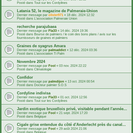
Posté dans
Tout sur les Cordylines
Latania 52, le magazine de Palmeraie-Union
Dernier message par
olivier971
«
18 déc. 2024 12:32
Posté dans
L'association Palmeraie Union
recherche parajubaea
Dernier message par
Fla33
«
14 déc. 2024 19:36
Posté dans
Bourse de palmiers / le coin des bons plans / avis sur les
fournisseurs de graines et palmiers
Graines de syagrus Amara
Dernier message par
palmaddict
«
12 déc. 2024 03:36
Posté dans
L'association Ti Palm
Novembre 2024
Dernier message par
Fool
«
03 nov. 2024 22:22
Posté dans
Climatologie
Confidor
Dernier message par
palmdijon
«
13 oct. 2024 00:54
Posté dans
Docteur palmier S.O.S
Cordyline indivisa
Dernier message par
Fla33
«
01 oct. 2024 12:56
Posté dans
Tout sur les Cordylines
Jardin exotique bruxellois privé, visitable pendant l'année...
Dernier message par
Fool
«
21 sept. 2024 17:20
Posté dans
Belgique
Cigale grise entendue du côté d'Anderlecht près du canal...
Dernier message par
Fool
«
29 août 2024 21:06
Posté dans
Belgique