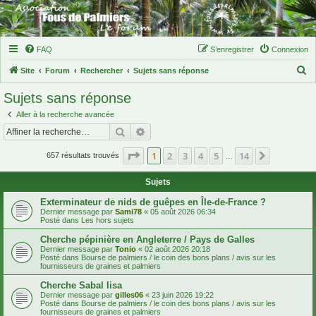
FAQ
S’enregistrer
Connexion
R
Site
Forum
Rechercher
Sujets sans réponse
e
Sujets sans réponse
c
Aller à la recherche avancée
h
Rechercher
Recherche avancée
e
Page
1
sur
14
1
2
3
4
5
14
Suivante
r
657 résultats trouvés
…
c
Sujets
h
Exterminateur de nids de guêpes en Île-de-France ?
e
Dernier message par
Sami78
«
05 août 2026 06:34
Posté dans
Les hors sujets
r
Cherche pépinière en Angleterre / Pays de Galles
Dernier message par
Tonio
«
02 août 2026 20:18
Posté dans
Bourse de palmiers / le coin des bons plans / avis sur les
fournisseurs de graines et palmiers
Cherche Sabal lisa
Dernier message par
gilles06
«
23 juin 2026 19:22
Posté dans
Bourse de palmiers / le coin des bons plans / avis sur les
fournisseurs de graines et palmiers