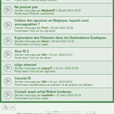
Ne pousse pas
Dernier message par
Meghan07
«
08 juin 2024 19:30
Posté dans
Phoenix canariensis
Culture des agrumes en Belgique, lequels sont
envisageables ?
Dernier message par
Fool
«
06 juin 2024 10:25
Posté dans
Tout sur les agrumes
Exploration des Palmiers dans les Destinations Exotiques
Dernier message par
Henri
«
28 mai 2024 14:31
Posté dans
Les hors sujets
Aloe ID 2
Dernier message par
Vibi
«
19 avr. 2024 23:17
Posté dans
Tout sur les Aloes
oligo element
Dernier message par
aspsy77
«
16 avr. 2024 23:36
Posté dans
Tout sur les agrumes
Caryota ID
Dernier message par
Vibi
«
01 avr. 2024 09:01
Posté dans
Identifications de palmiers et de graines de palmiers
Conseil avant achat Robot tondeuse
Dernier message par
sophielb
«
27 mars 2024 14:24
Posté dans
Les hors sujets
Page
1
sur
14
657 résultats trouvés