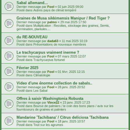
Sabal allemand...
Dernier message par
Fool
«
02 juin 2025 09:00
Posté dans
Autres pays de climat tempéré
Graines de Musa sikkimensis Manipur / Red Tiger ?
Dernier message par
palmo
«
29 mai 2025 17:50
Posté dans
Multiplication : Recoltes, stockage des graines, Semis,
germination, plantules....
du RE-NOUVEAU
Dernier message par
dada63
«
11 mai 2025 10:19
Posté dans
Présentations de nouveaux membres
Le trachycarpus vraiment inerme ?
Dernier message par
Fool
«
07 mars 2025 12:07
Posté dans
Trachycarpus fortunei
Février 2025
Dernier message par
Fool
«
01 févr. 2025 12:15
Posté dans
Climatologie
Video d'une énorme collection de sabals..
Dernier message par
Fool
«
28 janv. 2025 20:52
Posté dans
Les Sabal
Offres à saisir Washingtonia Robusta
Dernier message par
Vince22
«
23 janv. 2025 17:23
Posté dans
Bourse de palmiers / le coin des bons plans / avis sur les
fournisseurs de graines et palmiers
Mandarine 'Tachibana' / Citrus deliciosa 'Tachibana
Dernier message par
Fool
«
18 janv. 2025 10:57
Posté dans
Tout sur les agrumes