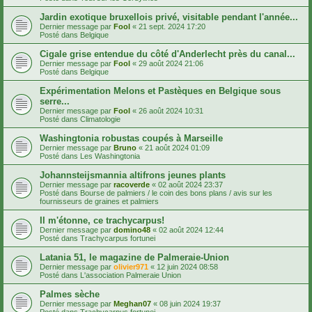
Jardin exotique bruxellois privé, visitable pendant l'année...
Dernier message par
Fool
«
21 sept. 2024 17:20
Posté dans
Belgique
Cigale grise entendue du côté d'Anderlecht près du canal...
Dernier message par
Fool
«
29 août 2024 21:06
Posté dans
Belgique
Expérimentation Melons et Pastèques en Belgique sous
serre...
Dernier message par
Fool
«
26 août 2024 10:31
Posté dans
Climatologie
Washingtonia robustas coupés à Marseille
Dernier message par
Bruno
«
21 août 2024 01:09
Posté dans
Les Washingtonia
Johannsteijsmannia altifrons jeunes plants
Dernier message par
racoverde
«
02 août 2024 23:37
Posté dans
Bourse de palmiers / le coin des bons plans / avis sur les
fournisseurs de graines et palmiers
Il m'étonne, ce trachycarpus!
Dernier message par
domino48
«
02 août 2024 12:44
Posté dans
Trachycarpus fortunei
Latania 51, le magazine de Palmeraie-Union
Dernier message par
olivier971
«
12 juin 2024 08:58
Posté dans
L'association Palmeraie Union
Palmes sèche
Dernier message par
Meghan07
«
08 juin 2024 19:37
Posté dans
Trachycarpus fortunei