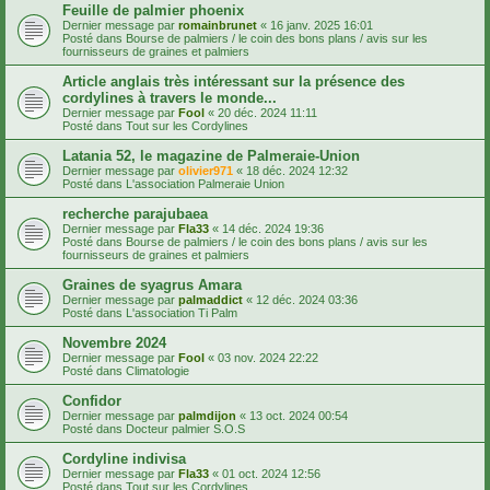
Feuille de palmier phoenix
Dernier message par
romainbrunet
«
16 janv. 2025 16:01
Posté dans
Bourse de palmiers / le coin des bons plans / avis sur les
fournisseurs de graines et palmiers
Article anglais très intéressant sur la présence des
cordylines à travers le monde...
Dernier message par
Fool
«
20 déc. 2024 11:11
Posté dans
Tout sur les Cordylines
Latania 52, le magazine de Palmeraie-Union
Dernier message par
olivier971
«
18 déc. 2024 12:32
Posté dans
L'association Palmeraie Union
recherche parajubaea
Dernier message par
Fla33
«
14 déc. 2024 19:36
Posté dans
Bourse de palmiers / le coin des bons plans / avis sur les
fournisseurs de graines et palmiers
Graines de syagrus Amara
Dernier message par
palmaddict
«
12 déc. 2024 03:36
Posté dans
L'association Ti Palm
Novembre 2024
Dernier message par
Fool
«
03 nov. 2024 22:22
Posté dans
Climatologie
Confidor
Dernier message par
palmdijon
«
13 oct. 2024 00:54
Posté dans
Docteur palmier S.O.S
Cordyline indivisa
Dernier message par
Fla33
«
01 oct. 2024 12:56
Posté dans
Tout sur les Cordylines