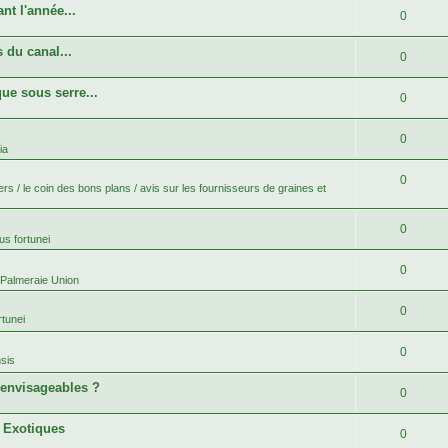
nt l'année...
0
 du canal...
0
ue sous serre...
0
0
ia
0
rs / le coin des bons plans / avis sur les fournisseurs de graines et
0
s fortunei
0
 Palmeraie Union
0
tunei
0
sis
 envisageables ?
0
s Exotiques
0