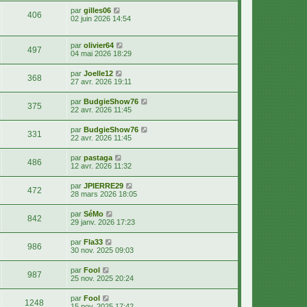
par
gilles06
406
02 juin 2026 14:54
par
olivier64
497
04 mai 2026 18:29
par
Joelle12
368
27 avr. 2026 19:11
par
BudgieShow76
375
22 avr. 2026 11:45
par
BudgieShow76
331
22 avr. 2026 11:45
par
pastaga
486
12 avr. 2026 11:32
par
JPIERRE29
472
28 mars 2026 18:05
par
SéMo
842
29 janv. 2026 17:23
par
Fla33
986
30 nov. 2025 09:03
par
Fool
987
25 nov. 2025 20:24
par
Fool
1248
15 nov. 2025 17:42