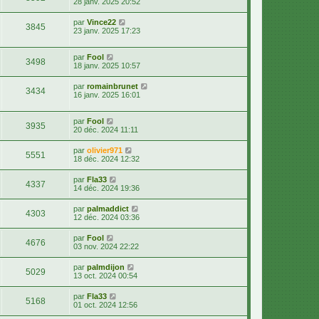
28 janv. 2025 20:52
par
Vince22
3845
23 janv. 2025 17:23
par
Fool
3498
18 janv. 2025 10:57
par
romainbrunet
3434
16 janv. 2025 16:01
par
Fool
3935
20 déc. 2024 11:11
par
olivier971
5551
18 déc. 2024 12:32
par
Fla33
4337
14 déc. 2024 19:36
par
palmaddict
4303
12 déc. 2024 03:36
par
Fool
4676
03 nov. 2024 22:22
par
palmdijon
5029
13 oct. 2024 00:54
par
Fla33
5168
01 oct. 2024 12:56