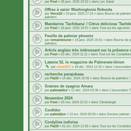
par
Fool
»
28 janv. 2025 20:52
» dans
Les Sabal
Offres à saisir Washingtonia Robusta
par
Vince22
»
23 janv. 2025 17:23
» dans
Bourse de palmiers
palmiers
Mandarine 'Tachibana' / Citrus deliciosa 'Tachi
par
Fool
»
18 janv. 2025 10:57
» dans
Tout sur les agrumes
Feuille de palmier phoenix
par
romainbrunet
»
16 janv. 2025 16:01
» dans
Bourse de pa
palmiers
Article anglais très intéressant sur la présence
par
Fool
»
20 déc. 2024 11:11
» dans
Tout sur les Cordyline
Latania 52, le magazine de Palmeraie-Union
par
olivier971
»
18 déc. 2024 12:32
» dans
L'associatio
recherche parajubaea
par
Fla33
»
14 déc. 2024 19:36
» dans
Bourse de palmiers / 
Graines de syagrus Amara
par
palmaddict
»
12 déc. 2024 03:36
» dans
L'association T
Novembre 2024
par
Fool
»
03 nov. 2024 22:22
» dans
Climatologie
Confidor
par
palmdijon
»
13 oct. 2024 00:54
» dans
Docteur palmier
Cordyline indivisa
par
Fla33
»
01 oct. 2024 12:56
» dans
Tout sur les Cordylin