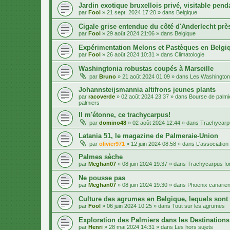
Jardin exotique bruxellois privé, visitable penda
par
Fool
»
21 sept. 2024 17:20
» dans
Belgique
Cigale grise entendue du côté d'Anderlecht près
par
Fool
»
29 août 2024 21:06
» dans
Belgique
Expérimentation Melons et Pastèques en Belgiq
par
Fool
»
26 août 2024 10:31
» dans
Climatologie
Washingtonia robustas coupés à Marseille
par
Bruno
»
21 août 2024 01:09
» dans
Les Washington
Johannsteijsmannia altifrons jeunes plants
par
racoverde
»
02 août 2024 23:37
» dans
Bourse de palmie
palmiers
Il m'étonne, ce trachycarpus!
par
domino48
»
02 août 2024 12:44
» dans
Trachycarpu
Latania 51, le magazine de Palmeraie-Union
par
olivier971
»
12 juin 2024 08:58
» dans
L'association
Palmes sèche
par
Meghan07
»
08 juin 2024 19:37
» dans
Trachycarpus for
Ne pousse pas
par
Meghan07
»
08 juin 2024 19:30
» dans
Phoenix canarien
Culture des agrumes en Belgique, lequels sont
par
Fool
»
06 juin 2024 10:25
» dans
Tout sur les agrumes
Exploration des Palmiers dans les Destination
par
Henri
»
28 mai 2024 14:31
» dans
Les hors sujets