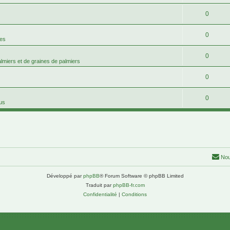
0
0
mes
0
palmiers et de graines de palmiers
0
0
tus
Nou
Développé par
phpBB
® Forum Software © phpBB Limited
Traduit par
phpBB-fr.com
Confidentialité
|
Conditions