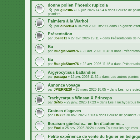
donne pollen Phoenix rupicola
par
gilles06
»
02 juin 2026 14:54
» dans
Bourse de palmi
palmiers
Palmiers à la Warhol
par
olivier64
»
04 mai 2026 18:29
» dans
La galerie d'art
Présentation
par
Joelle12
»
27 avr. 2026 19:11
» dans
Présentations de
Bu
par
BudgieShow76
»
22 avr. 2026 11:45
» dans
Présentati
Bu
par
BudgieShow76
»
22 avr. 2026 11:45
» dans
Présentati
Argyrocytisus battandieri
par
pastaga
»
12 avr. 2026 11:32
» dans
Les autres plantes
Annonce voyage
par
JPIERRE29
»
28 mars 2026 18:05
» dans
Les hors sujet
Trachycarpus Winsan X Princeps
par
SéMo
»
29 janv. 2026 17:23
» dans
Les Trachycarpus h
Graines d'agaves
par
Fla33
»
30 nov. 2025 09:03
» dans
Bourse de palmiers / 
floraison générale... en fin d'automne...
par
Fool
»
25 nov. 2025 20:24
» dans
Tout sur les agrumes
Petite expérience de vente du figuier en belgiqu