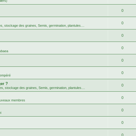
uiers)
0
0
tes, stockage des graines, Semis, germination, plantules....
0
0
ubaea
0
0
tempéré
er ?
0
tes, stockage des graines, Semis, germination, plantules....
0
nouveaux membres
0
i
0
0