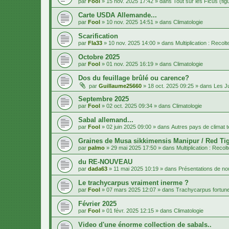
par
Fool
»
15 nov. 2025 17:42
» dans
Tout sur les Ficus (fig
Carte USDA Allemande...
par
Fool
»
10 nov. 2025 14:51
» dans
Climatologie
Scarification
par
Fla33
»
10 nov. 2025 14:00
» dans
Multiplication : Recol
Octobre 2025
par
Fool
»
01 nov. 2025 16:19
» dans
Climatologie
Dos du feuillage brûlé ou carence?
par
Guillaume25660
»
18 oct. 2025 09:25
» dans
Les J
Septembre 2025
par
Fool
»
02 oct. 2025 09:34
» dans
Climatologie
Sabal allemand...
par
Fool
»
02 juin 2025 09:00
» dans
Autres pays de climat 
Graines de Musa sikkimensis Manipur / Red Tig
par
palmo
»
29 mai 2025 17:50
» dans
Multiplication : Recol
du RE-NOUVEAU
par
dada63
»
11 mai 2025 10:19
» dans
Présentations de 
Le trachycarpus vraiment inerme ?
par
Fool
»
07 mars 2025 12:07
» dans
Trachycarpus fortune
Février 2025
par
Fool
»
01 févr. 2025 12:15
» dans
Climatologie
Video d'une énorme collection de sabals..