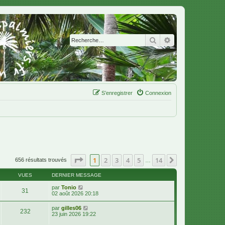
Rechercher
Recherche avanc
S’enregistrer
Connexion
Page
1
sur
14
1
2
3
4
5
14
Suivante
656 résultats trouvés
…
VUES
DERNIER MESSAGE
par
Tonio
31
02 août 2026 20:18
par
gilles06
232
23 juin 2026 19:22