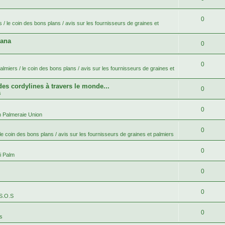
0
 / le coin des bons plans / avis sur les fournisseurs de graines et
bana
0
0
lmiers / le coin des bons plans / avis sur les fournisseurs de graines et
 des cordylines à travers le monde...
0
s
0
n Palmeraie Union
0
le coin des bons plans / avis sur les fournisseurs de graines et palmiers
0
i Palm
0
0
 S.O.S
0
es