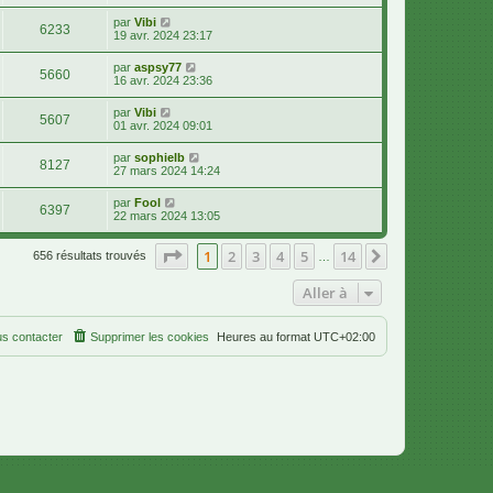
par
Vibi
6233
19 avr. 2024 23:17
par
aspsy77
5660
16 avr. 2024 23:36
par
Vibi
5607
01 avr. 2024 09:01
par
sophielb
8127
27 mars 2024 14:24
par
Fool
6397
22 mars 2024 13:05
Page
1
sur
14
1
2
3
4
5
14
Suivante
656 résultats trouvés
…
Aller à
s contacter
Supprimer les cookies
Heures au format
UTC+02:00