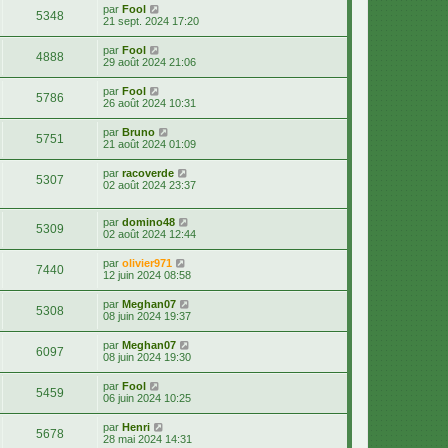
par
Fool
5348
21 sept. 2024 17:20
par
Fool
4888
29 août 2024 21:06
par
Fool
5786
26 août 2024 10:31
par
Bruno
5751
21 août 2024 01:09
par
racoverde
5307
02 août 2024 23:37
par
domino48
5309
02 août 2024 12:44
par
olivier971
7440
12 juin 2024 08:58
par
Meghan07
5308
08 juin 2024 19:37
par
Meghan07
6097
08 juin 2024 19:30
par
Fool
5459
06 juin 2024 10:25
par
Henri
5678
28 mai 2024 14:31