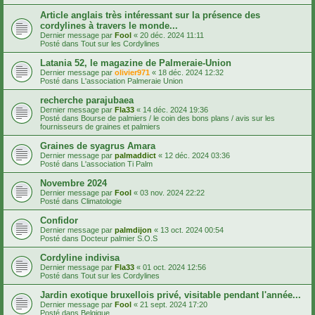
Article anglais très intéressant sur la présence des
cordylines à travers le monde...
Dernier message par
Fool
«
20 déc. 2024 11:11
Posté dans
Tout sur les Cordylines
Latania 52, le magazine de Palmeraie-Union
Dernier message par
olivier971
«
18 déc. 2024 12:32
Posté dans
L'association Palmeraie Union
recherche parajubaea
Dernier message par
Fla33
«
14 déc. 2024 19:36
Posté dans
Bourse de palmiers / le coin des bons plans / avis sur les
fournisseurs de graines et palmiers
Graines de syagrus Amara
Dernier message par
palmaddict
«
12 déc. 2024 03:36
Posté dans
L'association Ti Palm
Novembre 2024
Dernier message par
Fool
«
03 nov. 2024 22:22
Posté dans
Climatologie
Confidor
Dernier message par
palmdijon
«
13 oct. 2024 00:54
Posté dans
Docteur palmier S.O.S
Cordyline indivisa
Dernier message par
Fla33
«
01 oct. 2024 12:56
Posté dans
Tout sur les Cordylines
Jardin exotique bruxellois privé, visitable pendant l'année...
Dernier message par
Fool
«
21 sept. 2024 17:20
Posté dans
Belgique