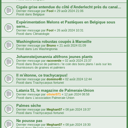
Cigale grise entendue du côté d'Anderlecht près du canal...
Dernier message par
Fool
«
29 août 2024 21:06
Posté dans
Belgique
Expérimentation Melons et Pastèques en Belgique sous
serre...
Dernier message par
Fool
«
26 août 2024 10:31
Posté dans
Climatologie
Washingtonia robustas coupés à Marseille
Dernier message par
Bruno
«
21 août 2024 01:09
Posté dans
Les Washingtonia
Johannsteijsmannia altifrons jeunes plants
Dernier message par
racoverde
«
02 août 2024 23:37
Posté dans
Bourse de palmiers / le coin des bons plans / avis sur les
fournisseurs de graines et palmiers
Il m'étonne, ce trachycarpus!
Dernier message par
domino48
«
02 août 2024 12:44
Posté dans
Trachycarpus fortunei
Latania 51, le magazine de Palmeraie-Union
Dernier message par
olivier971
«
12 juin 2024 08:58
Posté dans
L'association Palmeraie Union
Palmes sèche
Dernier message par
Meghan07
«
08 juin 2024 19:37
Posté dans
Trachycarpus fortunei
Ne pousse pas
Dernier message par
Meghan07
«
08 juin 2024 19:30
Posté dans
Phoenix canariensis