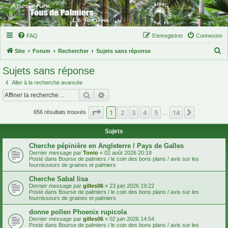
FAQ
S’enregistrer
Connexion
R
Site
Forum
Rechercher
Sujets sans réponse
e
Sujets sans réponse
c
Aller à la recherche avancée
h
Rechercher
Recherche avancée
e
Page
1
sur
14
1
2
3
4
5
14
Suivante
r
656 résultats trouvés
…
c
Sujets
h
Cherche pépinière en Angleterre / Pays de Galles
e
Dernier message par
Tonio
«
02 août 2026 20:18
Posté dans
Bourse de palmiers / le coin des bons plans / avis sur les
r
fournisseurs de graines et palmiers
Cherche Sabal lisa
Dernier message par
gilles06
«
23 juin 2026 19:22
Posté dans
Bourse de palmiers / le coin des bons plans / avis sur les
fournisseurs de graines et palmiers
donne pollen Phoenix rupicola
Dernier message par
gilles06
«
02 juin 2026 14:54
Posté dans
Bourse de palmiers / le coin des bons plans / avis sur les