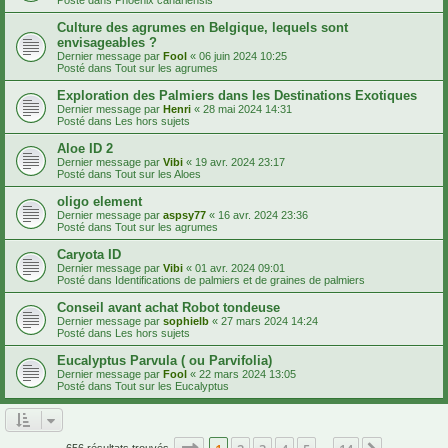
Culture des agrumes en Belgique, lequels sont
envisageables ?
Dernier message par
Fool
«
06 juin 2024 10:25
Posté dans
Tout sur les agrumes
Exploration des Palmiers dans les Destinations Exotiques
Dernier message par
Henri
«
28 mai 2024 14:31
Posté dans
Les hors sujets
Aloe ID 2
Dernier message par
Vibi
«
19 avr. 2024 23:17
Posté dans
Tout sur les Aloes
oligo element
Dernier message par
aspsy77
«
16 avr. 2024 23:36
Posté dans
Tout sur les agrumes
Caryota ID
Dernier message par
Vibi
«
01 avr. 2024 09:01
Posté dans
Identifications de palmiers et de graines de palmiers
Conseil avant achat Robot tondeuse
Dernier message par
sophielb
«
27 mars 2024 14:24
Posté dans
Les hors sujets
Eucalyptus Parvula ( ou Parvifolia)
Dernier message par
Fool
«
22 mars 2024 13:05
Posté dans
Tout sur les Eucalyptus
Page
1
sur
14
656 résultats trouvés