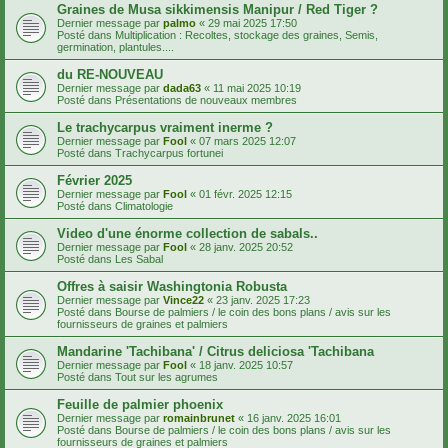
Graines de Musa sikkimensis Manipur / Red Tiger ?
Dernier message par
palmo
«
29 mai 2025 17:50
Posté dans
Multiplication : Recoltes, stockage des graines, Semis,
germination, plantules....
du RE-NOUVEAU
Dernier message par
dada63
«
11 mai 2025 10:19
Posté dans
Présentations de nouveaux membres
Le trachycarpus vraiment inerme ?
Dernier message par
Fool
«
07 mars 2025 12:07
Posté dans
Trachycarpus fortunei
Février 2025
Dernier message par
Fool
«
01 févr. 2025 12:15
Posté dans
Climatologie
Video d'une énorme collection de sabals..
Dernier message par
Fool
«
28 janv. 2025 20:52
Posté dans
Les Sabal
Offres à saisir Washingtonia Robusta
Dernier message par
Vince22
«
23 janv. 2025 17:23
Posté dans
Bourse de palmiers / le coin des bons plans / avis sur les
fournisseurs de graines et palmiers
Mandarine 'Tachibana' / Citrus deliciosa 'Tachibana
Dernier message par
Fool
«
18 janv. 2025 10:57
Posté dans
Tout sur les agrumes
Feuille de palmier phoenix
Dernier message par
romainbrunet
«
16 janv. 2025 16:01
Posté dans
Bourse de palmiers / le coin des bons plans / avis sur les
fournisseurs de graines et palmiers