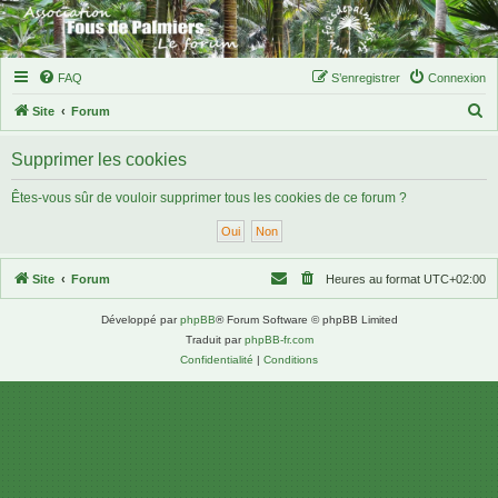
FAQ
S’enregistrer
Connexion
R
Site
Forum
e
Supprimer les cookies
c
h
Êtes-vous sûr de vouloir supprimer tous les cookies de ce forum ?
e
r
c
Site
Forum
Heures au format
UTC+02:00
h
Développé par
phpBB
® Forum Software © phpBB Limited
e
Traduit par
phpBB-fr.com
r
Confidentialité
|
Conditions