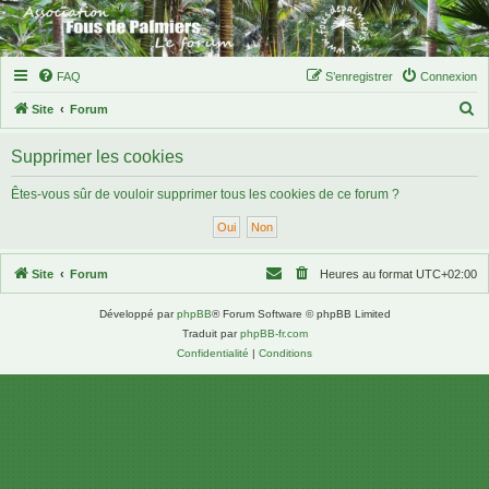
FAQ
S’enregistrer
Connexion
R
Site
Forum
e
Supprimer les cookies
c
h
Êtes-vous sûr de vouloir supprimer tous les cookies de ce forum ?
e
r
c
Site
Forum
Heures au format
UTC+02:00
h
Développé par
phpBB
® Forum Software © phpBB Limited
e
Traduit par
phpBB-fr.com
r
Confidentialité
|
Conditions