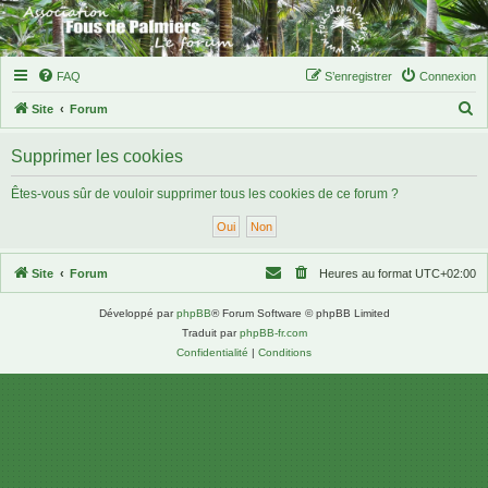
FAQ
S’enregistrer
Connexion
R
Site
Forum
e
Supprimer les cookies
c
h
Êtes-vous sûr de vouloir supprimer tous les cookies de ce forum ?
e
r
c
Site
Forum
Heures au format
UTC+02:00
h
Développé par
phpBB
® Forum Software © phpBB Limited
e
Traduit par
phpBB-fr.com
r
Confidentialité
|
Conditions