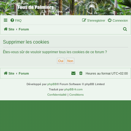
FAQ
S’enregistrer
Connexion
R
Site
Forum
e
Supprimer les cookies
c
h
Êtes-vous sûr de vouloir supprimer tous les cookies de ce forum ?
e
r
c
Site
Forum
Heures au format
UTC+02:00
h
Développé par
phpBB
® Forum Software © phpBB Limited
e
Traduit par
phpBB-fr.com
r
Confidentialité
|
Conditions