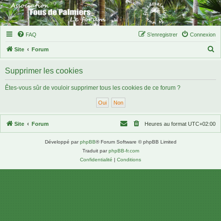
FAQ
S’enregistrer
Connexion
R
Site
Forum
e
Supprimer les cookies
c
h
Êtes-vous sûr de vouloir supprimer tous les cookies de ce forum ?
e
r
c
Site
Forum
Heures au format
UTC+02:00
h
Développé par
phpBB
® Forum Software © phpBB Limited
e
Traduit par
phpBB-fr.com
r
Confidentialité
|
Conditions