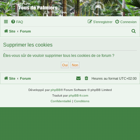
FAQ
S’enregistrer
Connexion
R
Site
Forum
e
Supprimer les cookies
c
h
Êtes-vous sûr de vouloir supprimer tous les cookies de ce forum ?
e
r
c
Site
Forum
Heures au format
UTC+02:00
h
Développé par
phpBB
® Forum Software © phpBB Limited
e
Traduit par
phpBB-fr.com
r
Confidentialité
|
Conditions