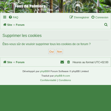
FAQ
S’enregistrer
Connexion
R
Site
Forum
e
Supprimer les cookies
c
h
Êtes-vous sûr de vouloir supprimer tous les cookies de ce forum ?
e
r
c
Site
Forum
Heures au format
UTC+02:00
h
Développé par
phpBB
® Forum Software © phpBB Limited
e
Traduit par
phpBB-fr.com
r
Confidentialité
|
Conditions