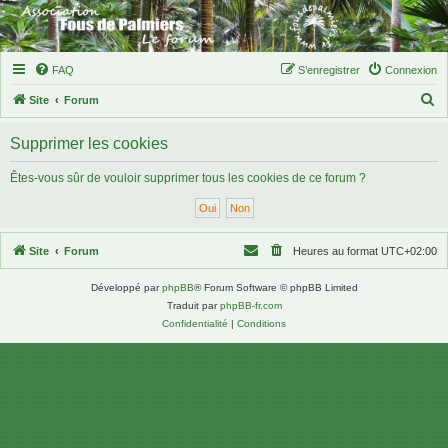
FAQ
S’enregistrer
Connexion
R
Site
Forum
e
Supprimer les cookies
c
h
Êtes-vous sûr de vouloir supprimer tous les cookies de ce forum ?
e
r
c
Site
Forum
Heures au format
UTC+02:00
h
Développé par
phpBB
® Forum Software © phpBB Limited
e
Traduit par
phpBB-fr.com
r
Confidentialité
|
Conditions