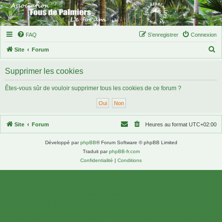
FAQ
S’enregistrer
Connexion
R
Site
Forum
e
Supprimer les cookies
c
h
Êtes-vous sûr de vouloir supprimer tous les cookies de ce forum ?
e
r
c
Site
Forum
Heures au format
UTC+02:00
h
Développé par
phpBB
® Forum Software © phpBB Limited
e
Traduit par
phpBB-fr.com
r
Confidentialité
|
Conditions