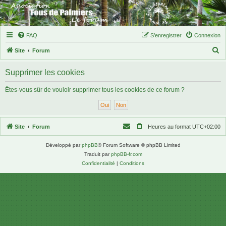
FAQ
S’enregistrer
Connexion
R
Site
Forum
e
Supprimer les cookies
c
h
Êtes-vous sûr de vouloir supprimer tous les cookies de ce forum ?
e
r
c
Site
Forum
Heures au format
UTC+02:00
h
Développé par
phpBB
® Forum Software © phpBB Limited
e
Traduit par
phpBB-fr.com
r
Confidentialité
|
Conditions