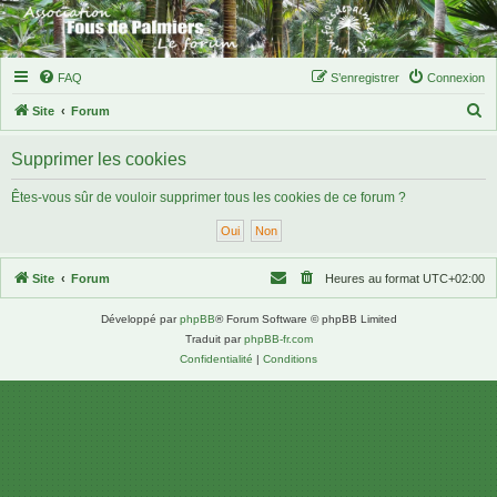
FAQ
S’enregistrer
Connexion
R
Site
Forum
e
Supprimer les cookies
c
h
Êtes-vous sûr de vouloir supprimer tous les cookies de ce forum ?
e
r
c
Site
Forum
Heures au format
UTC+02:00
h
Développé par
phpBB
® Forum Software © phpBB Limited
e
Traduit par
phpBB-fr.com
r
Confidentialité
|
Conditions