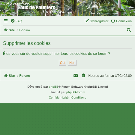
FAQ
S’enregistrer
Connexion
R
Site
Forum
e
Supprimer les cookies
c
h
Êtes-vous sûr de vouloir supprimer tous les cookies de ce forum ?
e
r
c
Site
Forum
Heures au format
UTC+02:00
h
Développé par
phpBB
® Forum Software © phpBB Limited
e
Traduit par
phpBB-fr.com
r
Confidentialité
|
Conditions