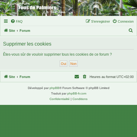
FAQ
S’enregistrer
Connexion
R
Site
Forum
e
Supprimer les cookies
c
h
Êtes-vous sûr de vouloir supprimer tous les cookies de ce forum ?
e
r
c
Site
Forum
Heures au format
UTC+02:00
h
Développé par
phpBB
® Forum Software © phpBB Limited
e
Traduit par
phpBB-fr.com
r
Confidentialité
|
Conditions