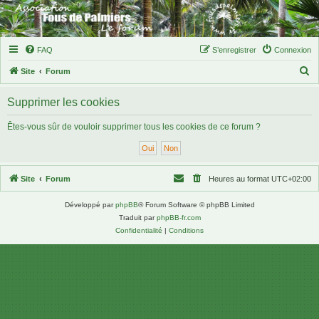
FAQ
S’enregistrer
Connexion
R
Site
Forum
e
Supprimer les cookies
c
h
Êtes-vous sûr de vouloir supprimer tous les cookies de ce forum ?
e
r
c
Site
Forum
Heures au format
UTC+02:00
h
Développé par
phpBB
® Forum Software © phpBB Limited
e
Traduit par
phpBB-fr.com
r
Confidentialité
|
Conditions