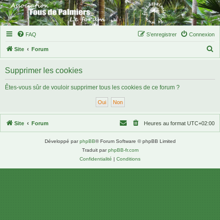
FAQ
S’enregistrer
Connexion
R
Site
Forum
e
Supprimer les cookies
c
h
Êtes-vous sûr de vouloir supprimer tous les cookies de ce forum ?
e
r
c
Site
Forum
Heures au format
UTC+02:00
h
Développé par
phpBB
® Forum Software © phpBB Limited
e
Traduit par
phpBB-fr.com
r
Confidentialité
|
Conditions