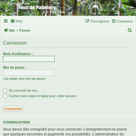
FAQ
S’enregistrer
Connexion
R
Site
Forum
e
Connexion
c
h
Nom d’utilisateur :
e
r
Mot de passe :
c
J’ai oublié mon mot de passe
h
e
Se souvenir de moi
r
Cacher mon statut en ligne pour cette session
S’ENREGISTRER
Vous devez être enregistré pour vous connecter. L’enregistrement ne prend
que quelques secondes et augmente vos possibilités. L’administrateur du