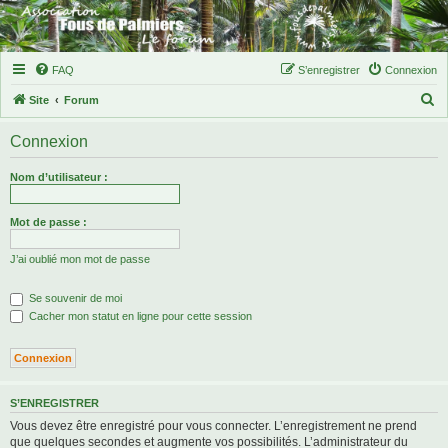
FAQ
S’enregistrer
Connexion
R
Site
Forum
e
Connexion
c
h
Nom d’utilisateur :
e
r
Mot de passe :
c
J’ai oublié mon mot de passe
h
e
Se souvenir de moi
r
Cacher mon statut en ligne pour cette session
S’ENREGISTRER
Vous devez être enregistré pour vous connecter. L’enregistrement ne prend
que quelques secondes et augmente vos possibilités. L’administrateur du