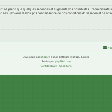
ment ne prend que quelques secondes et augmente vos possibilités. L’administrate
 assurez-vous d’avoir pris connaissance de nos conditions d’utilisation et de notre 
Nou
Développé par
phpBB
® Forum Software © phpBB Limited
Traduit par
phpBB-fr.com
Confidentialité
|
Conditions