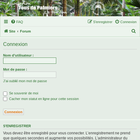
FAQ
S’enregistrer
Connexion
R
Site
Forum
e
Connexion
c
h
Nom d’utilisateur :
e
r
Mot de passe :
c
J’ai oublié mon mot de passe
h
e
Se souvenir de moi
r
Cacher mon statut en ligne pour cette session
S’ENREGISTRER
Vous devez être enregistré pour vous connecter. L’enregistrement ne prend
que quelques secondes et augmente vos possibilités. L’administrateur du