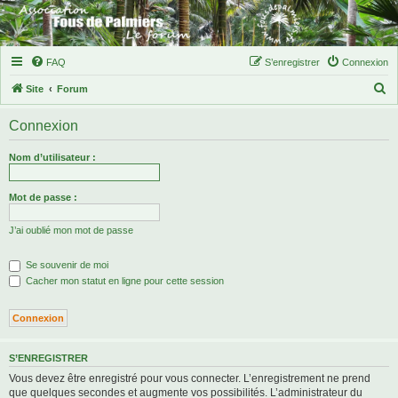
FAQ
S’enregistrer
Connexion
R
Site
Forum
e
Connexion
c
h
Nom d’utilisateur :
e
r
Mot de passe :
c
J’ai oublié mon mot de passe
h
e
Se souvenir de moi
r
Cacher mon statut en ligne pour cette session
S’ENREGISTRER
Vous devez être enregistré pour vous connecter. L’enregistrement ne prend
que quelques secondes et augmente vos possibilités. L’administrateur du