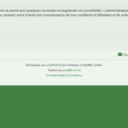
ment ne prend que quelques secondes et augmente vos possibilités. L’administrate
 assurez-vous d’avoir pris connaissance de nos conditions d’utilisation et de notre 
Nou
Développé par
phpBB
® Forum Software © phpBB Limited
Traduit par
phpBB-fr.com
Confidentialité
|
Conditions