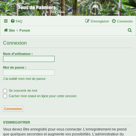
FAQ
S’enregistrer
Connexion
R
Site
Forum
e
Connexion
c
h
Nom d’utilisateur :
e
r
Mot de passe :
c
J’ai oublié mon mot de passe
h
e
Se souvenir de moi
r
Cacher mon statut en ligne pour cette session
S’ENREGISTRER
Vous devez être enregistré pour vous connecter. L’enregistrement ne prend
que quelques secondes et augmente vos possibilités. L’administrateur du